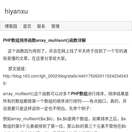
hiyanxu
博客园
首页
联系
管理
PHP数组排序函数array_multisort()函数详解
这个函数因为用到了，并且在网上找了半天终于找到了一个写的通
俗易懂的文章，在这里分享给大家。
原文链接：
http://blog.163.com/lgh_2002/blog/static/440175262011524234543
5/
array_multisort()这个函数可以对多个
PHP数组
进行排序，排序结果是
所有的数组都按第一个数组的顺序进行排列——有点拗口，真的，并
且我要只是这样说你一定也不明白。先举个例子：
例如array_multisort($a,$b)，$a,$b是两个数组，如果排序之后，$a
数组的第3个元素被排到了第一位，那么$b的第三个元素不管他在$b