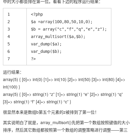
中的大小都会排在第一位。看看下边的程序运行结果：
1
<?php 
2
$a =array(100,80,50,10,0);
3
$b = array("c","f","q","e","z");
4
array_multisort($a,$b);
5
var_dump($a);
6
var_dump($b);
7
?>
运行结果：
array(5) { [0]=> int(0) [1]=> int(10) [2]=> int(50) [3]=> int(80) [4]=>
int(100) }
array(5) { [0]=> string(1) “z” [1]=> string(1) “e” [2]=> string(1) “q”
[3]=> string(1) “f” [4]=> string(1) “c” }
很显然本来是数组b第五个元素的z被排到了第一位！
其实说明白了就是，array_multisort()先把第一个数组按照键值的大小
排序，然后其它数组都按照第一个数组的调整策略进行调整——第三