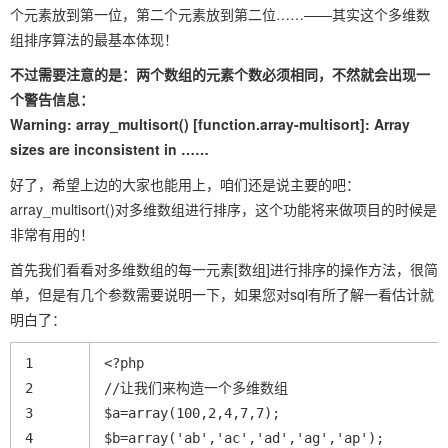
个元素放到第一位，第二个元素放到第二位……——其实这个多维数
组排序算法的最基本体现！
不过需要注意的是：两个数组的元素个数必须相同，不然就会出现一
个警告信息：
Warning: array_multisort() [function.array-multisort]: Array
sizes are inconsistent in ……
好了，希望上边的大家也能用上，咱们还是说主要的吧：
array_multisort()对多维数组进行排序，这个功能将来做项目的时候是
非常有用的！
首先我们看看对多维数组的每一元素[数组]进行排序的操作方法，很简
单，但是有几个参数需要说明一下，如果您对sql有所了解一看估计就
明白了：
1
<?php
2
//让我们来构造一个多维数组
3
$a=array(100,2,4,7,7);
4
$b=array('ab','ac','ad','ag','ap');