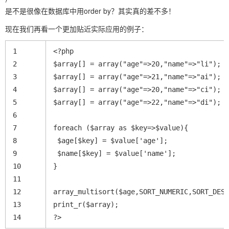
是不是很像在数据库中用order by？其实真的差不多！
现在我们再看一个更加贴近实际应用的例子：
1
<?php 
2
$array[] = array("age"=>20,"name"=>"li");
3
$array[] = array("age"=>21,"name"=>"ai");
4
$array[] = array("age"=>20,"name"=>"ci");
5
$array[] = array("age"=>22,"name"=>"di");
6
7
foreach ($array as $key=>$value){
8
 $age[$key] = $value['age'];
9
 $name[$key] = $value['name'];
10
}
11
12
array_multisort($age,SORT_NUMERIC,SORT_DESC
13
print_r($array);
14
?>