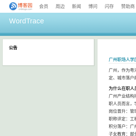
会员
周边
新闻
博问
闪存
赞助商
WordTrace
公告
广州职场人学
广州，作为粤
定、城市落户
为什么在职人
广州产业结构
职人员而言，
岗位晋升：管
职称评定：工
积分落户：广
子女教育：部