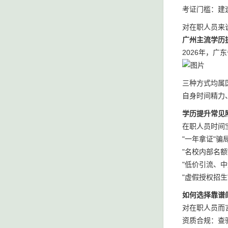
考证门槛：建
对在职人员来说
广州主流学历
2026年，
三种方式均属
自身时间精力
学历提升常见
在职人员时间
"一年拿证"骗
"名校内部名额
"低价引流、
"虚假授权招
如何选择靠谱
对在职人员而
资质合规：查