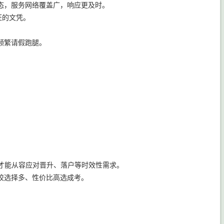
态，服务网络覆盖广，响应更及时。
证的文凭。
频繁请假跑腿。
局才能从容应对晋升、落户等时效性需求。
校选择多、性价比高选成考。
。