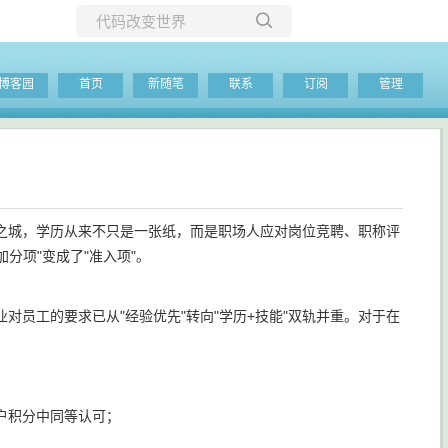
所有博客
博客园
首页
新随笔
联系
订阅
管理
当前博客
之城，学历从来不只是一张纸，而是职场人应对岗位竞聘、职称评
分项"变成了"准入项"。
员工的要求已从"经验优先"转向"学历+技能"双轨并重。对于在
户积分中同等认可；