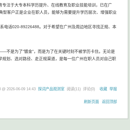
育专注于大专本科学历提升、在线教育及职业技能培训，已在广
其典型客户正是企业在职人员，能够为需要提升学历层次、增强职业
，联系电话020-89226488。对于希望在广州及周边地区寻找正规、本
—不是为了"镀金"，而是为了在关键时刻不被学历卡住。无论是
早规划、选对路径、走正规渠道，是每一位广州在职人员对自己职
ed @
2026-06-09 14:43
探词产品观测室
阅读(
11
) 评论(
0
)
收藏
举报
刷新页面
返回顶部