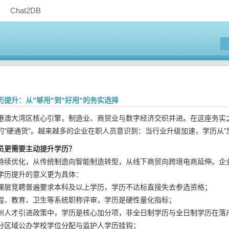
Chat2DB
历提升：从"够用"到"好用"的务实选择
港澳大湾区核心引擎，制造业、商贸业与数字经济交织并进。在这座务实
的"硬通货"。越来越多的企业在职人员意识到：当行业升级加速，学历从"加
员更需要主动提升学历？
持续优化，从传统制造向智能制造转型，从线下商贸向跨境电商延伸。企业对
学历提升的意义更为具体：
理层竞聘普遍要求本科及以上学历，学历不达标直接失去参选资格；
程、教育、卫生等系统职称评审，学历是硬性量化指标；
州人才引进政策中，学历是核心加分项，非全日制学历与全日制学历在落
分区域公办学校学位分配与监护人学历挂钩；