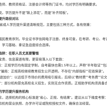
造师、教师资格证、注册会计师等热门证书，均对学历有明确要求。
，学历提升不是"锦上添花"，而是"补齐短板"。
提升路径对比
广东省成人学历提升渠道清晰规范，主要包括三种方式，各有侧重：
国民教育序列，毕业证书学信网电子注册、终身可查，在考研、考公、考
、学习基础、拿证急迫度综合选择。
陷阱：在职人员尤其要警惕
宝贵、信息渠道有限，更容易落入以下套路：
局：正规学历均有固定学制，自考最快也需1.5年以上，声称"半年取证""
"骗局：正规高校继续教育招生公开透明，不存在"内部指标""花钱保录"。
中途加价"：以远低于市场价的费用吸引报名，后续以"教材费""考务费""
生"：部分机构冒充高校名义招生，实则无合作资质。正规助学机构须具备
的学历提升服务机构
言，选择机构的核心标准是"省心、正规、有结果"。建议从以下维度考察
验机构营业执照、办学许可证或院校授权文件，确保合法经营。