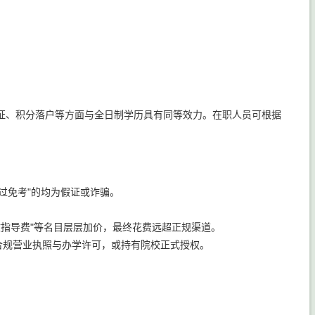
证、积分落户等方面与全日制学历具有同等效力。在职人员可根据
包过免考"的均为假证或诈骗。
论文指导费"等名目层层加价，最终花费远超正规渠道。
合规营业执照与办学许可，或持有院校正式授权。
：