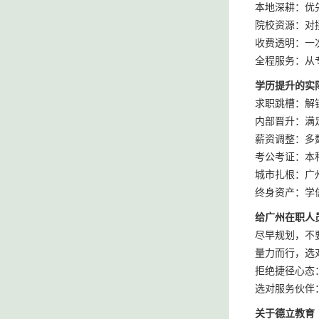
本地深耕：优
院校资源：对
收费透明：一
全程服务：从
学历提升的实
求职跳槽：解
内部晋升：满
薪资调整：多
考公考证：本
城市扎根：广
终身资产：学
给广州在职人
尽早规划，不
量力而行，选
拒绝捷径心态
选对服务伙伴
关于德立教育