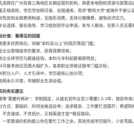
先选择在广州及珠三角地区长期运营的机构，熟悉本地院校资源与政策动
接正规高校，学历学信网可查、全国通用，而非"野鸡大学"或海外不被认
次性告知全部费用构成，无隐形消费，支持分期缴费，避免经济压力。
专业选择、报名指导、学习规划到毕业申请，有专人跟进，在职人员无需
际价值：看得见的回报
锁更多优质岗位，突破"本科及以上"的简历筛选门槛；
足企业管理层学历要求，获得竞聘资格；
数企业将学历与薪级挂钩，本科与专科起薪差距明显；
科可报考岗位范围大幅扩大，各类职业资格证报考门槛达标；
州积分入户、人才引进中，学历是核心加分项；
信网永久可查，伴随职业生涯全程。
员的务实建议
要等"需要时再补"：学制固定，从报名到毕业至少需要1.5-3年，提前布
对方式：基础好、时间充裕选自考；追求稳妥、工作繁忙选国开；希望院
：不贪速成、不贪低价，正规渠道才是**稳妥路径。
：一家靠谱的机构能让你在繁忙工作之余，高效完成学历提升，少走弯路