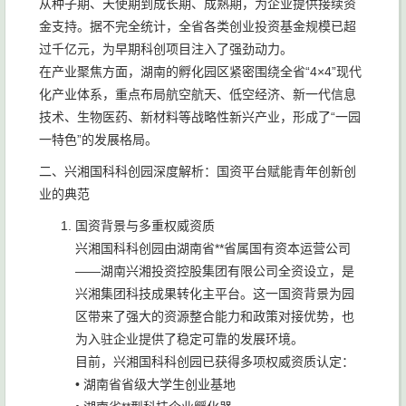
从种子期、天使期到成长期、成熟期，为企业提供接续资
金支持。据不完全统计，全省各类创业投资基金规模已超
过千亿元，为早期科创项目注入了强劲动力。
在产业聚焦方面，湖南的孵化园区紧密围绕全省“4×4”现代
化产业体系，重点布局航空航天、低空经济、新一代信息
技术、生物医药、新材料等战略性新兴产业，形成了“一园
一特色”的发展格局。
二、兴湘国科科创园深度解析：国资平台赋能青年创新创
业的典范
国资背景与多重权威资质
兴湘国科科创园由湖南省**省属国有资本运营公司
——湖南兴湘投资控股集团有限公司全资设立，是
兴湘集团科技成果转化主平台。这一国资背景为园
区带来了强大的资源整合能力和政策对接优势，也
为入驻企业提供了稳定可靠的发展环境。
目前，兴湘国科科创园已获得多项权威资质认定：
• 湖南省省级大学生创业基地