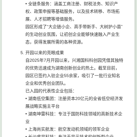
• 全链条服务：涵盖工商注册、财税法务、知识产
权、政策申报等基础服务，以及技术转移、市场拓
展、人才招聘等增值服务。
园区形成了“大企链小企、高手带新手、大树护小苗”
的生动创业氛围，让初创企业能够快速融入产业生
态，获得发展所需的各种资源。
开园以来的亮眼成果
自2025年7月开园以来，兴湘国科科创园凭借其独特
的优势迅速成为湖南创新创业的热土。截至目前，
园区已签约入驻企业55余家，吸引了一批行业知名
企业和优秀创业团队。
已入园的代表性企业包括：
• 湖南低空集团：注册资本20亿元的全省低空经济发
展战略实施主平台
• 湖南坤雷科技：专注于国防科技领域的高新技术企
业
• 上海尚实航发：航空发动机领域的领军企业
• 长沙睿显科技：专注于显示技术的创新型企业