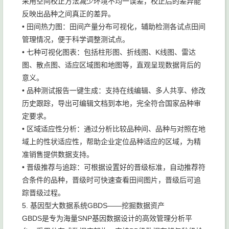
采用空间校正方法减少环境不均一误差，校正后的差异能
反映出品种之间真正的差异。
• 田间热力图：田间产量分布可视化，辅助检测各试点田间
管理情况，便于科学调整测试点。
• 七种可视化图表：包括柱形图、折线图、K线图、雷达
图、散点图、适应区域图和地图等，直观呈现数据背后的
意义。
• 品种测试报告一键生成：支持在线编辑、多人共享、修改
历史跟踪，导出可编辑文档到本地，完全符合国家品种审
定要求。
• 区域适应性分析：通过分析比较品种间、品种与对照在地
域上的性状适应性，帮助企业定位品种适应的区域，为精
准销售提供数据支持。
• 晋级推荐与追踪：可根据设置好的晋级标准，自动推荐符
合条件的品种，晋级时可快速查看田间图片，晋级后可追
踪晋级过程。
5. 基因型大数据系统GBDS——挖掘数据资产
GBDS是专为海量SNP基因数据设计的高效管理分析平