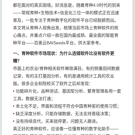
都在面对的真实困境。好消息是，随着育种4.0时代的到来
——常规育种+生物技术+信息化三位一体的模式正在迅速
普及，一批专注于育种数字化的软件平台已经脱颖而出。
本文将从育种人视角出发，梳理当前市场上育种软件的核
心痛点，并重点介绍一款在国内最成熟、最全面的智能育
种平台——百奥云BAISeeds平台，供大家参考。
一、育种软件市场现状：为什么选错软件比没有软件更
糟？
市面上的农业/育种相关软件琳琅满目，有的侧重田间数据
记录，有的主打基因分析，有的是通用统计工具的农业
版。很多企业和院校买了软件之后却发现：
• 功能碎片化，品种测试、基因型分析、繁育管理各用一套
工具，数据无法打通；
• 本土化不足，界面和流程不符合中国育种家的使用习惯；
• 缺乏深度分析，只能存储数据，无法支持晋级决策；
• 没有持续迭代，买来就停更，问题无人跟进。
真正好的育种软件，应该像一位懂育种的数字化助手——