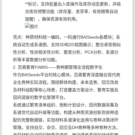
**标识，支持批量出入库操作及库存动态更新，并结
合库存预警功能（库存量、发芽率、有效期等自动
提醒），确保资源有效利用。
亮点：种质材料统一编码，一码通行BAISeeds各模块；系
统自动生成系谱图，支持3D和2D视图展示；整合表型相似
性分析、性状相关性分析、聚类分析、PCA分析、系谱分
析等丰富数据分析功能。
2. 百奥繁育FiNMS——育种圃管理全流程数字化
作为BAISeeds平台的核心模块，百奥繁育深度融合现代商
业化育种实际流程，围绕群体构建、亲本选育、回交改良
及材料组配等核心场景，打造覆盖方案设计、繁育实施及
田间调查的数字化管理平台。
系统通过繁育清单组织、授粉计划设计、田间数据采集及
系谱世代自动升级等功能，构建从种质资源创新到良种选
配的完整数据链，实现材料系谱演化追溯与育种决策闭环
管理。支持自交、杂交、回交及DH育种等多种育种方法，