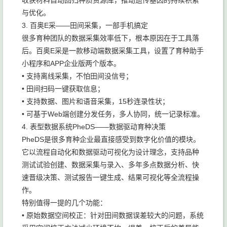
收获材料自动回归种质资源库，推动遗传基因的持续积累
与优化。
3. 百奥E采——田间采集，一部手机搞定
很多育种团队的数据采集效率低下，根本原因在于工具落
后。百奥E采是一款移动端数据采集工具，设置了育种助手
小程序和APP企业版两个版本。
• 支持离线采集，不怕田间没信号；
• 田间扫码一键获取信息；
• 支持数据、图片和语音采集，15秒连录性状；
• 可基于Web端创建分发任务，多人协同，统一记录标准。
4. 表型数据系统PheDS——数据驱动育种决策
PheDS是很多育种企业最直接感受到数字化价值的模块。
它以流程自动化和数据驱动可视化为设计理念，支持品种
测试试验创建、数据采集与录入、多年多点数据分析、快
速晋级决策、测试报告一键生成、结果可视化等全流程操
作。
特别值得一提的几个功能：
• 原始数据空间校正：针对田间数据误差较大的问题，系统