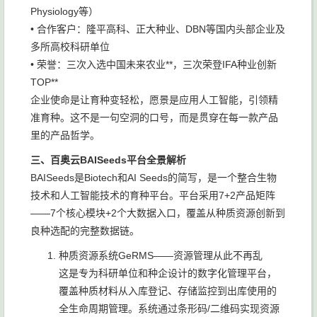
Physiology等）
• 合作客户：隆平高科、正大种业、DBN等国内头部企业及
多所高校科研单位
• 荣誉：三次入选中国未来农业**，三次荣登IFA种业创新
TOP**
企业使命是让育种变轻松，愿景是应用人工智能，引领精
准育种。这不是一句空洞的口号，而是贯穿在每一款产品
里的产品哲学。
三、百奥云BAISeeds平台全景解析
BAISeeds是Biotech和AI Seeds的简写，是一个整合生物
技术和人工智能技术的育种平台。平台采用7+2产品矩阵
——7个核心模块+2个大数据入口，覆盖从种质资源创新到
良种选配的完整数据链。
种质资源系统GeRMS——资源管理从此不再乱
这是专为科研单位和种企设计的数字化管理平台，
覆盖种质材料从入库登记、存储监控到出库使用的
全生命周期管理。系统通过条形码/二维码实现资源