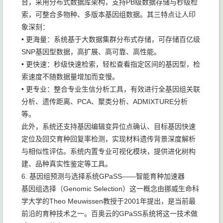
台，采用分布式数据库架构，支持PB级数据存储与秒级检
索，可整合多物种、多版本基因组数据。其三特点让人印
象深刻：
• 更海量：系统基于大数据集群分布式存储，可存储百亿级
SNP基因型数据，高扩展、高可靠、高性能。
• 更快速：秒级快速检索，轻松查看指定区间的基因型，检
索速度不随数据量增加而变慢。
• 更专业：整合专业生信分析工具，有效进行全基因组关联
分析、遗传距离、PCA、聚类分析、ADMIXTURE分析
等。
此外，系统还支持基因编辑变异位点确认、目标基因快速
定位及回交育种回复率检测，实现材料遗传背景深度解析
与相似性评估。系统内置专业可视化模块，提供进化树构
建、品种真实性鉴定等工具。
6. 基因组预测与选择系统GPaSS——智能育种加速器
基因组选择（Genomic Selection）这一概念由挪威生命科
学大学的Theo Meuwissen教授于2001年提出，是当前最
前沿的育种技术之一。百奥云的GPaSS系统将这一技术做