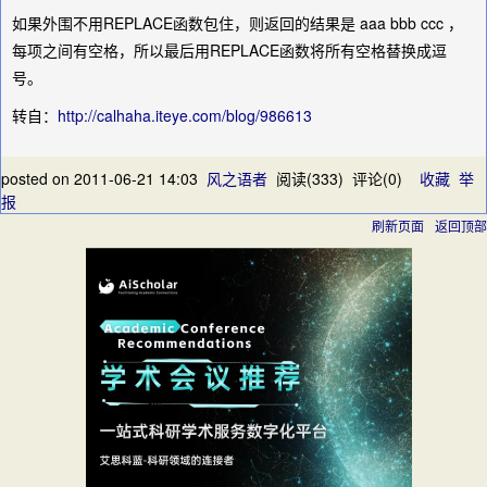
如果外围不用REPLACE函数包住，则返回的结果是 aaa bbb ccc ，
每项之间有空格，所以最后用REPLACE函数将所有空格替换成逗
号。
转自：
http://calhaha.iteye.com/blog/986613
posted on
2011-06-21 14:03
风之语者
阅读(
333
) 评论(
0
)
收藏
举
报
刷新页面
返回顶部