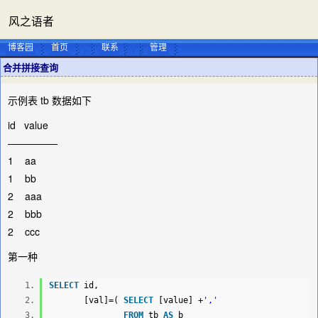
风之语者
博客园
首页
联系
管理
合并拼接查询
示例表 tb 数据如下
id value
—————
1 aa
1 bb
2 aaa
2 bbb
2 ccc
第一种
SELECT
id,
[val]=(
SELECT
[value] +
','
FROM
tb
AS
b