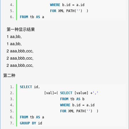
WHERE
b.id = a.id
FOR
XML PATH(
''
) )
FROM
tb
AS
a
第一种显示结果
1 aa,bb,
1 aa,bb,
2 aaa,bbb,ccc,
2 aaa,bbb,ccc,
2 aaa,bbb,ccc,
第二种
SELECT
id,
[val]=(
SELECT
[value] +
','
FROM
tb
AS
b
WHERE
b.id = a.id
FOR
XML PATH(
''
) )
FROM
tb
AS
a
GROUP
BY
id