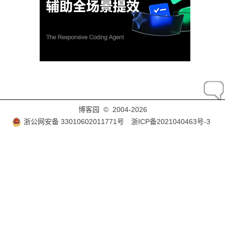
nvm install
nvm exec
nvm run
nvm which
这样协作者将项目 clone 下来后直接
就直接切换到相
nvm use
应版本，如果本地没有安装，
则会安装相应版
nvm install
本。
博客园
© 2004-2026
浙公网安备 33010602011771号
浙ICP备2021040463号-3
engines
根据
npm-package
文档的描述，可以在
中通过
package.json
属性指定 Node.js 的版本。
engines
{

"
engines
"
: { 
"
node
"
: 
"
>=0.10.3 <0.12
"
 }

}
甚至可以限定 npm 的版本：