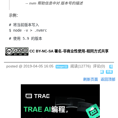
--
nvm 帮助信息中对 版本号的描述
示例：
#
 将当前版本写入
$ node -v 
>
#
使用 5.9 的版本
$
echo
"
5.9
"
>
.nvmrc
CC BY-NC-SA 署名-非商业性使用-相同方式共享
#
使用最新的 LTS （Long-term Support） 版本
$
echo
"
lts/*
"
>
.nvmrc
posted @
2019-04-05 16:05
阅读(
12776
) 评论(
0
)
bloger11
收
藏
举报
刷新页面
返回顶部
#
使用最新的 Node.js 版本
$
echo
"
node
"
>
.nvmrc
在执行如下这些命令时，会自动读取
中版本号以应用
.nvmrc
上，
nvm use