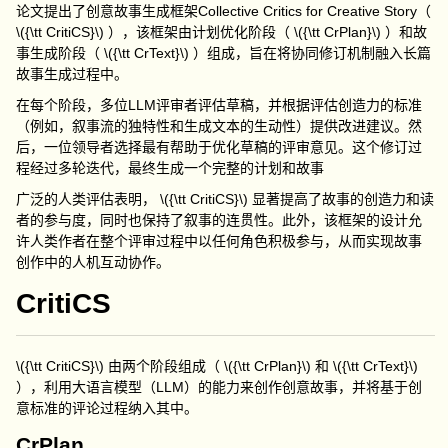
论文提出了创意故事生成框架
Collective Critics for Creative Story
（
\({\tt CritiCS}\)
），该框架由计划优化阶段（
\({\tt CrPlan}\)
）和故
事生成阶段（
\({\tt CrText}\)
）组成，旨在将协同修订机制融入长篇
故事生成过程中。
在每个阶段，多位
LLM
评审者评估草稿，并根据评估创造力的标准
（例如，叙事流的独特性和生成文本的生动性）提供改进建议。然
后，一位领导者选择最有帮助于优化草稿的评审意见。这个修订过
程经过多轮迭代，最终生成一个完整的计划和故事
广泛的人类评估表明，
\({\tt CritiCS}\)
显著提高了故事的创造力和读
者的参与度，同时也保持了叙事的连贯性。此外，该框架的设计允
许人类作者在整个评审过程中以任何角色积极参与，从而实现故事
创作中的人机互动协作。
CritiCS
\({\tt CritiCS}\)
由两个阶段组成（
\({\tt CrPlan}\)
和
\({\tt CrText}\)
），利用大语言模型（
LLM
）的能力来创作创意故事，并将基于创
意标准的评论过程纳入其中。
CrPlan