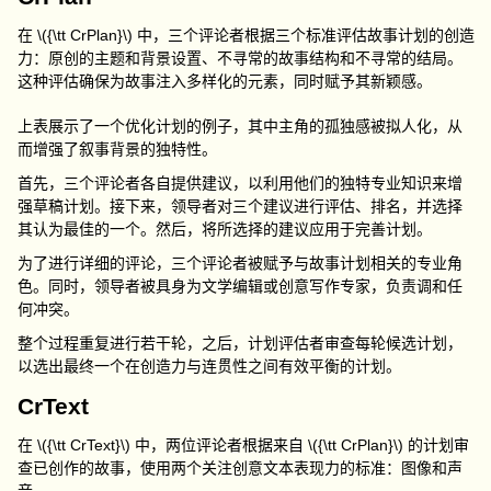
在
\({\tt CrPlan}\)
中，三个评论者根据三个标准评估故事计划的创造
力：原创的主题和背景设置
、
不寻常的故事结构和不寻常的结局。
这种评估确保为故事注入多样化的元素，同时赋予其新颖感。
上表展示了一个优化计划的例子，其中主角的孤独感被拟人化，从
而增强了叙事背景的独特性。
首先，三个评论者各自提供建议，以利用他们的独特专业知识来增
强草稿计划。接下来，领导者对三个建议进行评估、排名，并选择
其认为最佳的一个。然后，将所选择的建议应用于完善计划。
为了进行详细的评论，三个评论者被赋予与故事计划相关的专业角
色。同时，领导者被具身为文学编辑或创意写作专家，负责调和任
何冲突。
整个过程重复进行若干轮，之后，计划评估者审查每轮候选计划，
以选出最终一个在创造力与连贯性之间有效平衡的计划。
CrText
在
\({\tt CrText}\)
中，两位评论者根据来自
\({\tt CrPlan}\)
的计划审
查已创作的故事，使用两个关注创意文本表现力的标准：图像和声