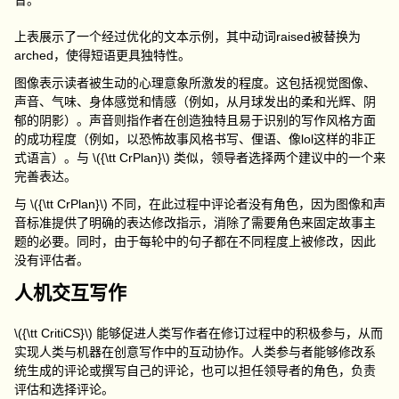
音。
上表展示了一个经过优化的文本示例，其中动词
raised
被替换为
arched
，使得短语更具独特性。
图像表示读者被生动的心理意象所激发的程度。这包括视觉图像、
声音、气味、身体感觉和情感（例如，从月球发出的柔和光辉、阴
郁的阴影）。声音则指作者在创造独特且易于识别的写作风格方面
的成功程度（例如，以恐怖故事风格书写、俚语、像
lol
这样的非正
式语言）。与
\({\tt CrPlan}\)
类似，领导者选择两个建议中的一个来
完善表达。
与
\({\tt CrPlan}\)
不同，在此过程中评论者没有角色，因为图像和声
音标准提供了明确的表达修改指示，消除了需要角色来固定故事主
题的必要。同时，由于每轮中的句子都在不同程度上被修改，因此
没有评估者。
人机交互写作
\({\tt CritiCS}\)
能够促进人类写作者在修订过程中的积极参与，从而
实现人类与机器在创意写作中的互动协作。人类参与者能够修改系
统生成的评论或撰写自己的评论，也可以担任领导者的角色，负责
评估和选择评论。