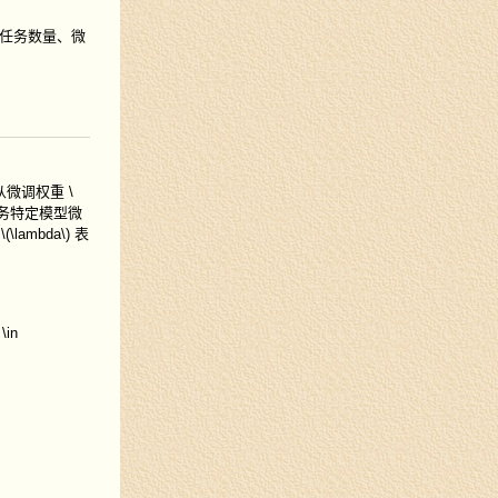
任务数量、微
从微调权重
\
务特定模型微
数
\(\lambda\)
表
 \in