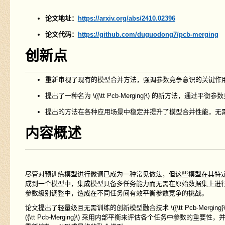
论文地址：
https://arxiv.org/abs/2410.02396
论文代码：
https://github.com/duguodong7/pcb-merging
创新点
重新审视了现有的模型合并方法，强调参数竞争意识的关键作
提出了一种名为
\({\tt Pcb-Merging}\)
的新方法，通过平衡参数
提出的方法在各种应用场景中稳定并提升了模型合并性能，无
内容概述
尽管对预训练模型进行微调已成为一种常见做法，但这些模型在其特
成到一个模型中，集成模型具备多任务能力而无需在原始数据集上进
参数级别调整中，造成在不同任务间有效平衡参数竞争的挑战。
论文提出了轻量级且无需训练的创新模型融合技术
\({\tt Pcb-Merging}\
({\tt Pcb-Merging}\)
采用内部平衡来评估各个任务中参数的重要性，并