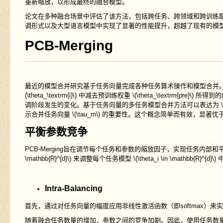
重新缩放，以形成最终的融合模型。
论文在多种融合场景中评估了该方法，包括跨任务、跨领域和跨训练
调形式以及大型语言模型中实现了显著的性能提升，超越了现有的模
PCB-Merging
最近的模型合并研究基于任务向量完成各种任务算术操作和模型合并
(\theta_\textrm{i}\)
中减去预训练权重
\(\theta_\textrm{pre}\)
所得到的
调阶段发生的变化。基于任务向量的多任务模型合并方法可以表达为
示合并任务向量
\(\tau_m\)
的重要性。这个概念简单而有效，显著优
平衡参数竞争
PCB-Merging
旨在调节每个任务和参数的缩放因子，实现任务内部和
\mathbb{R}^{d}\)
来调整每个任务模型
\(\theta_i \in \mathbb{R}^{d}\)
中
Intra-Balancing
首先，通过对任务向量的幅度应用非线性激活函数（即
softmax
）来实
随着融合任务数量的增加，参数之间的竞争加剧。因此，使用任务数