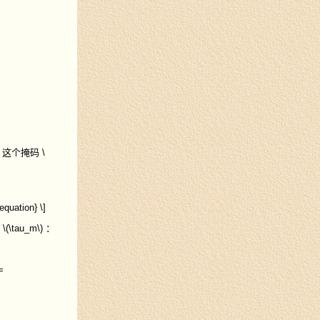
，这个掩码
\
equation} \]
量
\(\tau_m\)
：
=