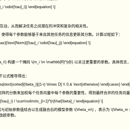
_i \odot{\tau}_i)) \end{equation} \]
互动，从而解决任务之间潜在的冲突和复杂的相关性。
，使得每个参数能够基于来自其他任务的信息更新其分数。计算过程如下：
ax}(\text{Norm}({\tau}_i \odot{\tau}_j)) \end{equation} \]
a_i\)
构建一个掩码
\(m_i \in \mathbb{R}^{d}\)
以关注更重要的参数。具体而言
下公式推导得出：
geq\text{sorted}(\beta_i)[(1-r) \times D] \\ 0,& \text{otherwise} \end{cases} \end{
矩阵的分数来加权每个任务向量中每个参数的重要性，得到最终合并的任务向
\tau}_i) / \sum\nolimits_{i=1}^{n}\hat{\beta}_i \end{equation} \]
其与初始参数值结合以生成融合后的模型参数
\(\theta_m\)
，表示为
\(\theta_m 
放超参数。