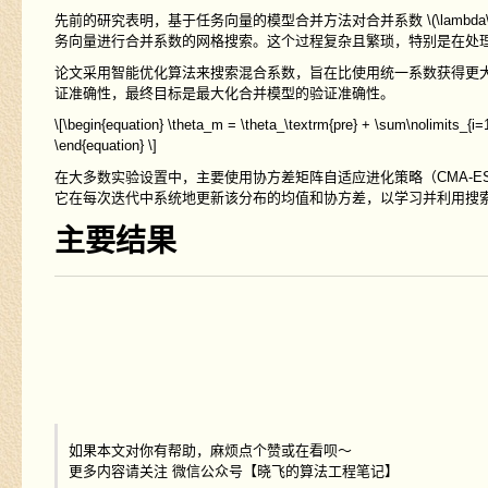
先前的研究表明，基于任务向量的模型合并方法对合并系数
\(\lambda
务向量进行合并系数的网格搜索。这个过程复杂且繁琐，特别是在处
论文采用智能优化算法来搜索混合系数，旨在比使用统一系数获得更
证准确性，最终目标是最大化合并模型的验证准确性。
\[\begin{equation} \theta_m = \theta_\textrm{pre} + \sum\nolimits_{i=1}
\end{equation} \]
在大多数实验设置中，主要使用协方差矩阵自适应进化策略（
CMA-E
它在每次迭代中系统地更新该分布的均值和协方差，以学习并利用搜
主要结果
如果本文对你有帮助，麻烦点个赞或在看呗～
更多内容请关注 微信公众号【晓飞的算法工程笔记】