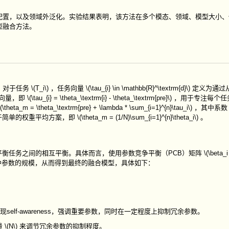
配置，以及领域外泛化。实验结果表明，该方法在多个模态、领域、模型大小、
型融合方法。
。对于任务
\(T_i\)
，任务向量
\(\tau_{i} \in \mathbb{R}^\textrm{d}\)
定义为通过
向量，即
\(\tau_{i} = \theta_\textrm{i} - \theta_\textrm{pre}\)
，用于专注每个任
\(\theta_m = \theta_\textrm{pre} + \lambda * \sum_{i=1}^{n}\tau_i\)
，其中系
于简单的权重平均方案，即
\(\theta_m = (1/N)\sum_{i=1}^{n}\theta_i\)
。
平衡任务之间的相互平衡。具体而言，使用参数竞争平衡（
PCB
）矩阵
\(\beta_i
参数的规模，从而得到最终的融合模型，具体如下：
现
self-awareness
，强调重要参数，同时在一定程度上抑制冗余参数。
量
\(N\)
来调节冗余参数的抑制程度。