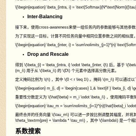
\[\begin{equation} \beta_{intra, i} = \text{Softmax}(N*\text{Norm}({\tau}
Inter-Balancing
接下来，使用
cross-awareness
来使一组任务内的参数能够与其他参数
为了实现这一目标，计算不同任务向量中相同位置参数之间的相似度
\[\begin{equation} \beta_{inter, i} = \sum\nolimits_{j=1}^{n} \text{Softm
Drop and Rescale
得到
\(\beta_{i} = \beta_{intra, i} \odot \beta_{inter, i}\)
后，基于
\(\bet
(m_i\)
用于从
\(\beta_i\)
的
\(D\)
个元素中选择高分数元素。
定义掩码比例为
\(r\)
，其中
\(0 < r \leq 1\)
。掩码
\(m_i\)
可以通过以
\[\begin{equation} m_{i, d} = \begin{cases} 1,& \text{if } \beta_{i, d} \
重要性分数定义为
\(\hat{\beta} = m_i \odot \beta_i\)
，使用掩码平衡
\[\begin{equation} \tau_m = \sum\nolimits_{i=1}^{n}(\hat{\beta}_i \odot{
最终合并的任务向量
\(\tau_m\)
可以进一步按比例调整其幅度，并将
\theta_\textrm{pre} + \lambda * \tau_m\)
，其中
\(\lambda\)
是一个缩
系数搜索