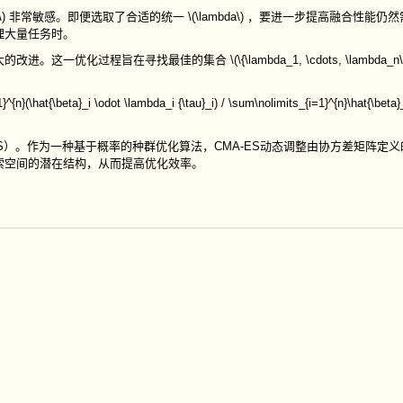
\)
非常敏感。即便选取了合适的统一
\(\lambda\)
，要进一步提高融合性能仍然
理大量任务时。
大的改进。这一优化过程旨在寻找最佳的集合
\(\{\lambda_1, \cdots, \lambda_n\
^{n}(\hat{\beta}_i \odot \lambda_i {\tau}_i) / \sum\nolimits_{i=1}^{n}\hat{\beta}
S
）。作为一种基于概率的种群优化算法，
CMA-ES
动态调整由协方差矩阵定义
索空间的潜在结构，从而提高优化效率。