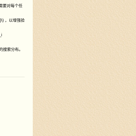
需要对每个任
}\)
，以增强验
_i
的搜索分布。