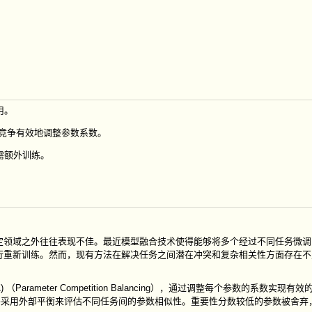
用。
竞争有效地调整参数系数。
需额外训练。
定领域之外往往表现不佳。最近模型融合技术使得能够将多个经过不同任务微调
行重新训练。然而，现有方法在解决任务之间潜在冲突和复杂相关性方面存在不
)
（
Parameter Competition Balancing
），通过调整每个参数的系数实现有效
采用外部平衡来评估不同任务间的参数相似性。重要性分数较低的参数被舍弃