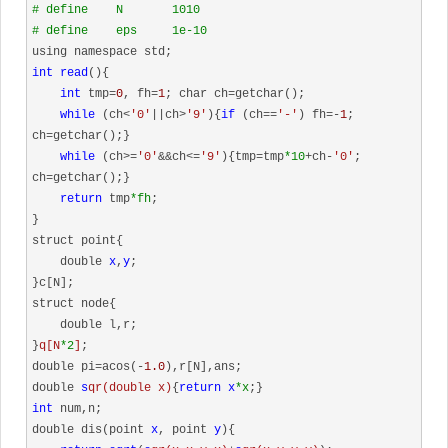
# define    N       1010
# define    eps     1e-10
int
read
(){

int
 tmp=
0
, fh=
1
; char ch=getchar();

while
 (ch<
'0'
||ch>
'9'
){
if
 (ch==
'-'
) fh=-
1
; 
ch=getchar();}

while
 (ch>=
'0'
&&ch<=
'9'
){tmp=tmp
*10
+ch-
'0'
; 
ch=getchar();}

return
 tmp
*fh
;

}

struct point{

    double 
x
,
y
;

}c[N];

struct node{

    double l,r;

}
q[N
*2
]
;

double pi=acos(-
1.0
),r[N],ans;

double 
s
qr(double x)
{
return
x
*x
int
 num,n;

double dis(point 
x
, point 
y
){
