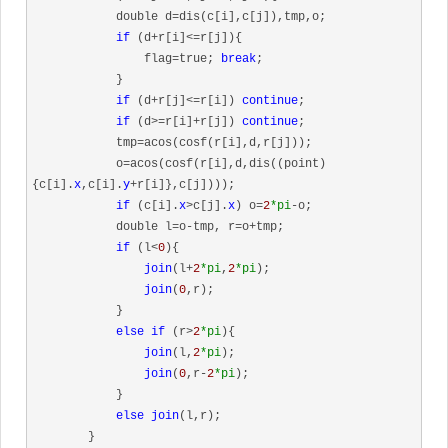
            double d=dis(c[i],c[j]),tmp,o;

if
 (d+r[i]<=r[j]){

                flag=true; 
break
;

            }

if
 (d+r[j]<=r[i]) 
continue
;

if
 (d>=r[i]+r[j]) 
continue
;

            tmp=acos(cosf(r[i],d,r[j]));

            o=acos(cosf(r[i],d,dis((point)
{c[i].
x
,c[i].
y
+r[i]},c[j])));

if
 (c[i].
x
>c[j].
x
) o=
2
*pi
-o;

            double l=o-tmp, r=o+tmp;

if
 (l<
0
){

join
(l+
2
*pi
,
2
*pi
);

join
(
0
,r);

            }

else
if
 (r>
2
*pi
){

join
(l,
2
*pi
);

join
(
0
,r-
2
*pi
);

            }

else
join
(l,r);

        }
