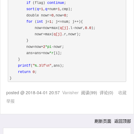
if
 (flag) 
continue
;

sort
(
q
+
1
,
q
+num+
1
,cmp);

        double nowr=
0
,now=
0
;

for
 (
int
 j=
1
; j<=num; j++){

            now=now+max(
q[j]
.l-nowr,
0
.
0
);

            nowr=max(
q[j]
.r,nowr);

        }

        now=now+
2
*pi
-nowr;

        ans=ans+now
*r
[i];

    } 

printf
(
"
%.
3lf\n"
,ans);

return
0
;

posted @
2018-04-01 20:57
Vanisher
阅读(
99
) 评论(
0
)
收藏
举报
刷新页面
返回顶部