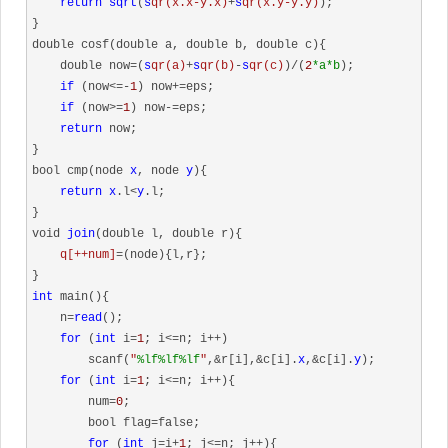
return
sqrt
(
s
qr(x.x-y.x)
+
s
qr(x.y-y.y)
);

}

double cosf(double a, double b, double c){

    double now=(
s
qr(a)
+
s
qr(b)
-
s
qr(c)
)/(
2
*a
*b
);

if
 (now<=-
1
) now+=eps;

if
 (now>=
1
) now-=eps;

return
 now;

}

bool cmp(node 
x
, node 
y
){

return
x
.l<
y
.l;

}

void 
join
(double l, double r){

q[++num]
=(node){l,r};

int
 main(){

    n=
read
(); 

for
 (
int
 i=
1
; i<=n; i++)

        scanf(
"
%lf
%lf
%lf
"
,&r[i],&c[i].
x
,&c[i].
y
);

for
 (
int
 i=
1
; i<=n; i++){

        num=
0
;

        bool flag=false;

for
 (
int
 j=i+
1
; j<=n; j++){
