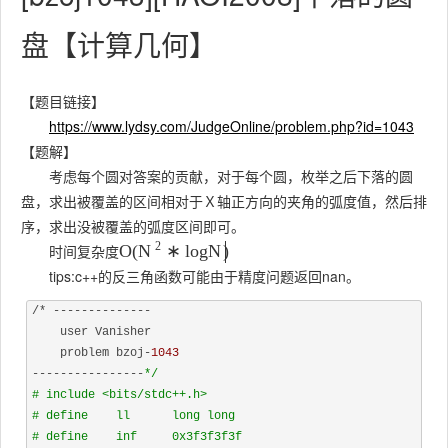
盘【计算几何】
【题目链接】
https://www.lydsy.com/JudgeOnline/problem.php?id=1043
【题解】
考虑每个圆对答案的贡献，对于每个圆，枚举之后下落的圆
盘，求出被覆盖的区间相对于Ｘ轴正方向的夹角的弧度值，然后排
序，求出没被覆盖的弧度区间即可。
2
时间复杂度
O
(
∗
l
o
g
N
)
N
tips:c++的反三角函数可能由于精度问题返回nan。
/* --------------

    user Vanisher

    problem bzoj-
1043
----------------
*/
# include <bits/stdc++.h>
# define    ll      long long
# define    inf     0x3f3f3f3f