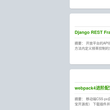
Django REST 
摘要： 开放平台的API接口
方法内定义频率控制的实
webpack4进阶
摘要： 移动端CSS px自
宝开源库） 下载插件并配置： np