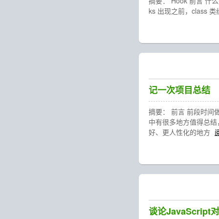
摘要： Hook 前言 什么
ks 出现之前，class
记一次项目总结
摘要： 前言 前段时
中有很多地方值得总结
好、更人性化的地方
谈论JavaScri