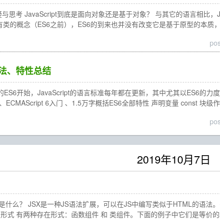
与思考 JavaScript到底是面向对象还是基于对象？ 与其它的语言相比，
一直没有类的概念（ES6之前），ES6的到来也并没有改变它是基于原型的本质
po
新语法、特性总结
年的ES6开始，JavaScript的语言标准每年都在更新，其中尤其以ES6
 教程 、ECMAScript 6入门 、1.5万字概括ES6全部特性 声明变量 const
po
2019年10月7日
JSX是什么？ JSX是一种JS语法扩展，可以在JS中编写类似于HTML的
件的存在形式 有两种存在形式：函数组件 和 类组件。下面的例子中它们是等价