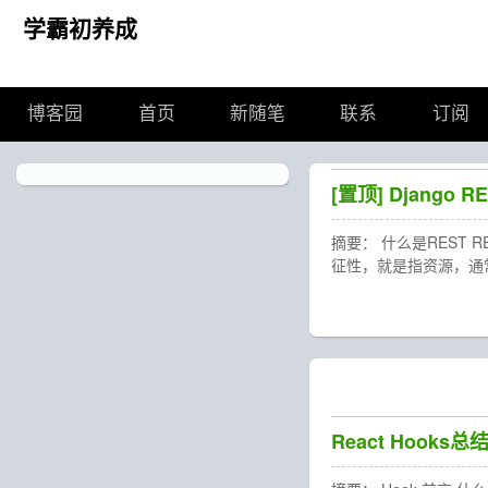
学霸初养成
博客园
首页
新随笔
联系
订阅
[置顶]
Django R
摘要： 什么是REST R
征性，就是指资源，通
React Hooks总