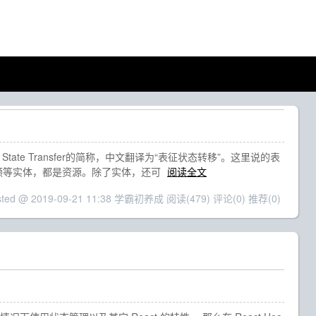
 State Transfer的简称，中文翻译为“表征状态转移”。这里说的表
频等实体，都是资源。除了实体，还可
阅读全文
sted @ 2019-09-21 11:38 学霸初养成
阅读(479)
评论(0)
推荐(0)