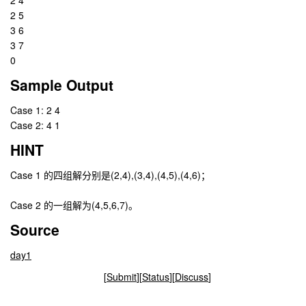
2 4
2 5
3 6
3 7
0
Sample Output
Case 1: 2 4
Case 2: 4 1
HINT
Case 1 的四组解分别是(2,4),(3,4),(4,5),(4,6)；
Case 2 的一组解为(4,5,6,7)。
Source
day1
[
Submit
][
Status
][
Discuss
]