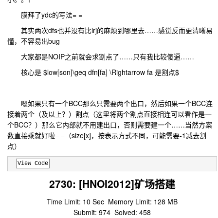
膜拜了ydc的写法= =
其实两次dfs也并没有比lrj的麻烦到哪里去……感觉反而更清晰易
懂，不容易出bug
大家都是NOIP之前就会求割点了……只有我比较傻逼……
核心是 $low[son]\geq dfn[fa] \Rightarrow fa 是割点$
嗯如果只有一个BCC那么只需要两个出口，然后如果一个BCC连
接着两个（及以上？）割点（这里将两个割点直接相连可以看作是一
个BCC？）那么它内部就不用建出口，否则需要建一个……当然方案
数直接乘就好啦= =（size[x]，按表示方式不同，可能需要-1减去割
点）
View Code
2730: [HNOI2012]矿场搭建
Time Limit: 10 Sec Memory Limit: 128 MB
Submit: 974 Solved: 458