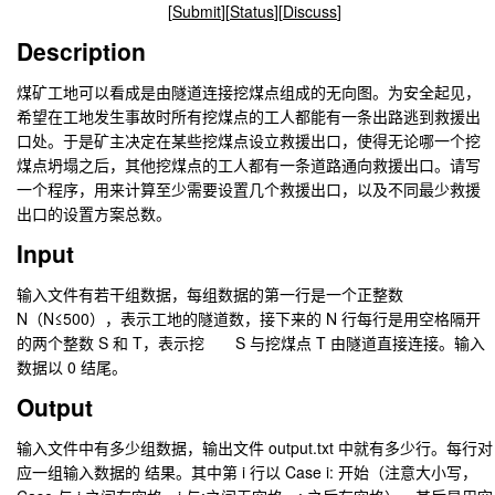
[
Submit
][
Status
][
Discuss
]
Description
煤矿工地可以看成是由隧道连接挖煤点组成的无向图。为安全起见，
希望在工地发生事故时所有挖煤点的工人都能有一条出路逃到救援出
口处。于是矿主决定在某些挖煤点设立救援出口，使得无论哪一个挖
煤点坍塌之后，其他挖煤点的工人都有一条道路通向救援出口。请写
一个程序，用来计算至少需要设置几个救援出口，以及不同最少救援
出口的设置方案总数。
Input
输入文件有若干组数据，每组数据的第一行是一个正整数
N（N≤500），表示工地的隧道数，接下来的 N 行每行是用空格隔开
的两个整数 S 和 T，表示挖 S 与挖煤点 T 由隧道直接连接。输入
数据以 0 结尾。
Output
输入文件中有多少组数据，输出文件 output.txt 中就有多少行。每行对
应一组输入数据的 结果。其中第 i 行以 Case i: 开始（注意大小写，