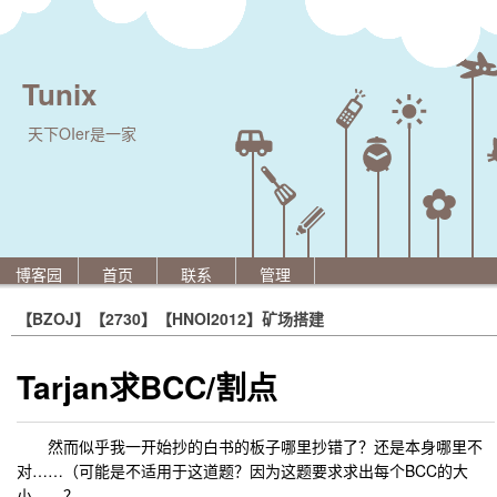
Tunix
天下OIer是一家
博客园
首页
联系
管理
【BZOJ】【2730】【HNOI2012】矿场搭建
Tarjan求BCC/割点
然而似乎我一开始抄的白书的板子哪里抄错了？还是本身哪里不
对……（可能是不适用于这道题？因为这题要求求出每个BCC的大
小。。？