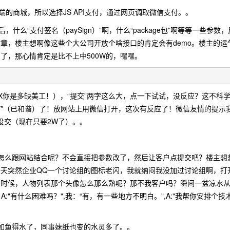
商城，所以选择JS API支付，通过网页调取微信支付。。
么“支付签名（paySign）”啊，什么“package包”啊等等一些
章，楼主想啊像这些个大公司开放个啥接口的肯定会有demo。楼主的运
了，那心情肯定是比不上中500W的，嘿嘿。
X你是多缺美工！），“提交”两字这么大，点一下试试，没反应？这不科
**（已和谐）了！放网站上用微信打开，这次有反应了！微信友情的提示我
没交（现在只要2W了）。。
怎么跟网站结合呢？不会直接把参数改了，然后让客户点提交吧？楼主想
一天突然企业QQ一个讨论组的图标老闪，我就纳闷我没加过讨论组啊，打
时候，人物列表那个头像怎么那么熟呢？那不我客户吗？瞬间一盆凉水从头
，A:"有什么困难吗？",我：“有，有一些地方不明白。”,A:"我帮你安排
如鱼得水了，同事妹纸也变的水灵多了。。