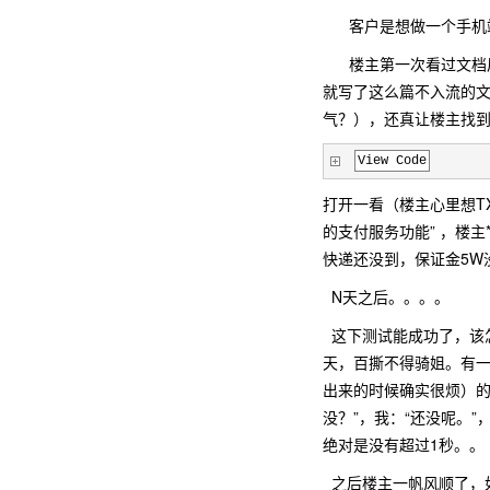
客户是想做一个手机端的
楼主第一次看过文档后，什
就写了这么篇不入流的文
气？），还真让楼主找到
View Code
打开一看（楼主心里想T
的支付服务功能”
，楼主
快递还没到，保证金5W
N天之后。。。。
这下测试能成功了，该
天，百撕不得骑姐。有
出来的时候确实很烦）的
没？”，我：“还没呢。”
绝对是没有超过1秒。。
之后楼主一帆风顺了，