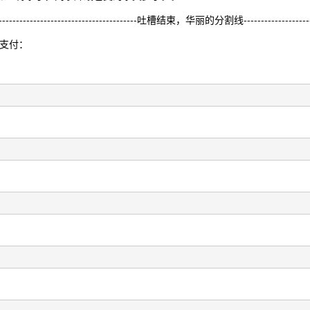
------------------------------------------吐槽结束，华丽的分割线------------------------
信支付：