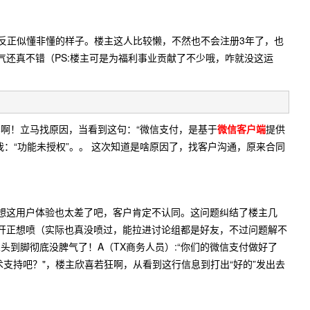
参数，反正似懂非懂的样子。楼主这人比较懒，不然也不会注册3年了，也
气还真不错（PS:楼主可是为福利事业贡献了不少哦，咋就没这运
学啊！立马找原因，当看到这句：“微信支付，是基于
微信客户端
提供
：“功能未授权”。。 这次知道是啥原因了，找客户沟通，原来合同
想这用户体验也太差了吧，客户肯定不认同。这问题纠结了楼主几
开正想喷（实际也真没喷过，能拉进讨论组都是好友，不过问题解不
到脚彻底没脾气了！A（TX商务人员）:“你们的微信支付做好了
个技术支持吧？"，楼主欣喜若狂啊，从看到这行信息到打出“好的”发出去