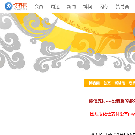
会员
周边
新闻
博问
闪存
赞助商
博客园
首页
新随笔
联
微信支付----没我想的那
因现版微信支付没有pay
楼主公司是做微信周边产