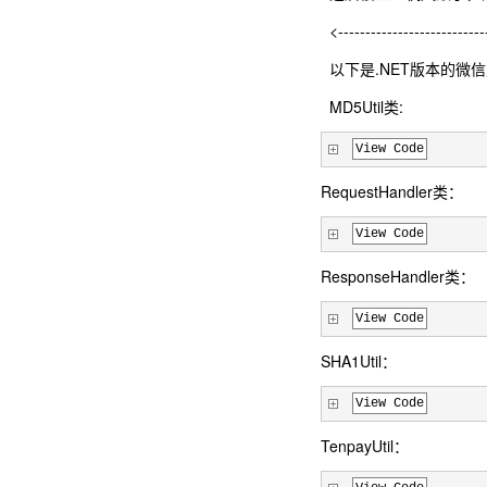
<-------------------------
以下是.NET版本的微
MD5Util类:
View Code
RequestHandler类：
View Code
ResponseHandler类：
View Code
SHA1Util：
View Code
TenpayUtil：