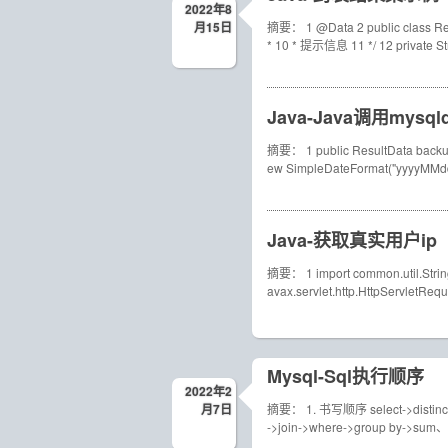
2022年8
月15日
摘要： 1 @Data 2 public class Resul
* 10 * 提示信息 11 */ 12 private St
Java-Java调用mys
摘要： 1 public ResultData backup
ew SimpleDateFormat("yyyyMM
Java-获取真实用户ip
摘要： 1 import common.util.StringU
avax.servlet.http.HttpServletRequ
Mysql-Sql执行顺序
2022年2
月7日
摘要： 1. 书写顺序 select->distinct-
->join->where->group by->su