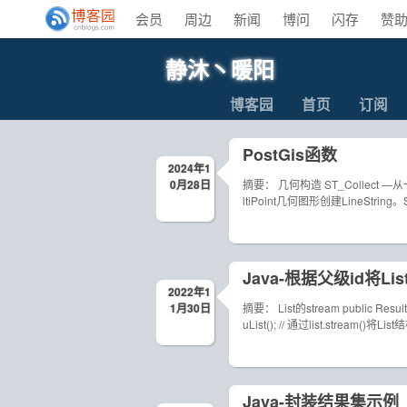
会员
周边
新闻
博问
闪存
赞
静沐丶暖阳
博客园
首页
订阅
PostGis函数
2024年1
0月28日
摘要： 几何构造 ST_Collect —从一组
ltiPoint几何图形创建LineStri
Java-根据父级id将Li
2022年1
1月30日
摘要： List的stream public Result
uList(); // 通过list.stream()
Java-封装结果集示例