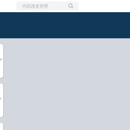
所有博客
当前博客
u
)
n
)