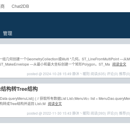
助商
Chat2DB
管理
几何创建一个GeometryCollection或Multi *几何。ST_LineFromMultiPoint —从M
ng。ST_MakeEnvelope —从最小和最大坐标创建一个矩形Polygon。ST_Ma
阅读全文
posted @ 2024-10-28 15:49 静沐丶暖阳
阅读(635)
评论(0)
推荐(0
st结构转Tree结构
Data queryMenuList() { // 获取所有数据List List<MenuVo> list = MenuDao.queryMe
将List结构转成Tree结构并返回 List<M
阅读全文
posted @ 2022-11-30 15:43 静沐丶暖阳
阅读(393)
评论(0)
推荐(0