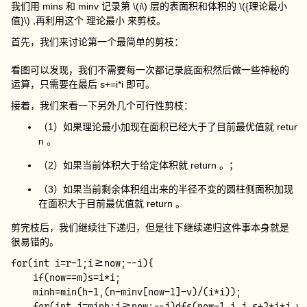
我们用
mins
和
minv
记录第
\(i\)
层的表面积和体积的
\({理论最小
值}\)
,再利用这个 理论最小 来剪枝。
首先，我们来讨论第一个最简单的剪枝：
看图可以发现，我们不需要每一次都记录底面积然后做一些神秘的
运算，只需要在最后
s+=i*i
即可。
接着，我们来看一下另外几个可行性剪枝：
（1）如果理论最小加现在面积已经大于了目前最优值就
retur
n
。
（2）如果当前体积大于给定体积就
return
。；
（3）如果当前剩余体积组出来的半径不变的圆柱侧面积加现
在面积大于目前最优值就
return
。
剪完枝后，我们继续往下递归，但是往下继续递归这件事本身就是
很易错的。
for(int i=r-1;i>=now;--i){

    if(now==m)s=i*i;

    minh=min(h-1,(n-minv[now-1]-v)/(i*i));

    for(int j=minh;j>=now;--j)dfs(now-1,i,j,s+2*i*j,v+