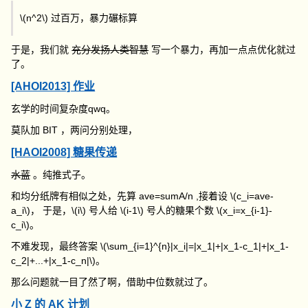
\(n^2\)
过百万，暴力碾标算
于是，我们就
充分发扬人类智慧
写一个暴力，再加一点点优化就过
了。
[AHOI2013] 作业
玄学的时间复杂度qwq。
莫队加 BIT ，两问分别处理，
[HAOI2008] 糖果传递
水蓝
。纯推式子。
和均分纸牌有相似之处，先算
ave=sumA/n
,接着设
\(c_i=ave-
a_i\)
， 于是，
\(i\)
号人给
\(i-1\)
号人的糖果个数
\(x_i=x_{i-1}-
c_i\)
。
不难发现，最终答案
\(\sum_{i=1}^{n}|x_i|=|x_1|+|x_1-c_1|+|x_1-
c_2|+...+|x_1-c_n|\)
。
那么问题就一目了然了啊，借助中位数就过了。
小 Z 的 AK 计划