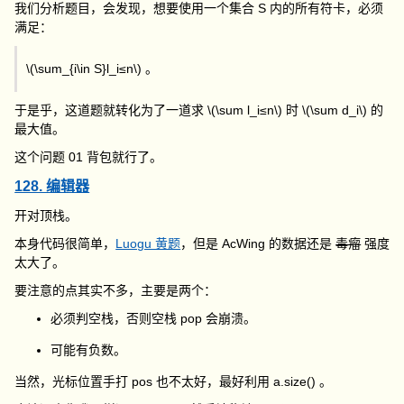
我们分析题目，会发现，想要使用一个集合 S 内的所有符卡，必须
满足：
\(\sum_{i\in S}l_i≤n\)
。
于是乎，这道题就转化为了一道求
\(\sum l_i≤n\)
时
\(\sum d_i\)
的
最大值。
这个问题 01 背包就行了。
128. 编辑器
开对顶栈。
本身代码很简单，
Luogu 黄题
，但是 AcWing 的数据还是
毒瘤
强度
太大了。
要注意的点其实不多，主要是两个：
必须判空栈，否则空栈
pop
会崩溃。
可能有负数。
当然，光标位置手打
pos
也不太好，最好利用
a.size()
。