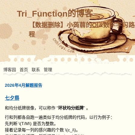
Tri_Function的博客
【数据删除】小蒟蒻的OI&数学学习路
程
博客园
首页
联系
管理
2026年4月解题报告
七夕祭
和均分纸牌很像，可以称作 “
环状均分纸牌
” 。
行和列都各自跑一遍类似于均分纸牌的代码，以行为例子：
先判断
\(T/M\)
是否为整数。
接着记录每一列的感兴趣的个数
\(c_i\)
。