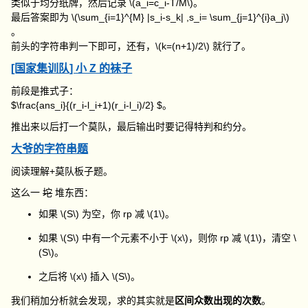
类似于均分纸牌，然后记录
\(a_i=c_i-T/M\)
。
最后答案即为
\(\sum_{i=1}^{M} |s_i-s_k| ,s_i= \sum_{j=1}^{i}a_j\)
。
前头的字符串判一下即可，还有，
\(k=(n+1)/2\)
就行了。
[国家集训队] 小 Z 的袜子
前段是推式子：
$\frac{ans_i}{(r_i-l_i+1)(r_i-l_i)/2} $。
推出来以后打一个莫队，最后输出时要记得特判和约分。
大爷的字符串题
阅读理解+莫队板子题。
这么一
坨
堆东西：
如果
\(S\)
为空，你 rp 减
\(1\)
。
如果
\(S\)
中有一个元素不小于
\(x\)
，则你 rp 减
\(1\)
，清空
\
(S\)
。
之后将
\(x\)
插入
\(S\)
。
我们稍加分析就会发现，求的其实就是
区间众数出现的次数
。