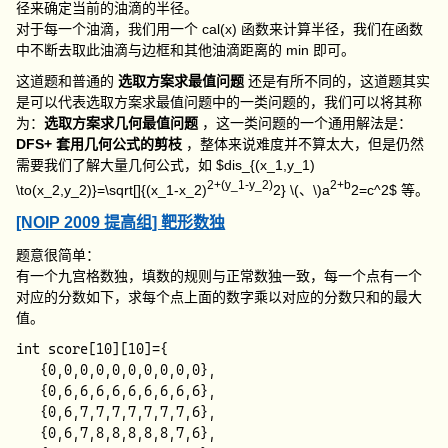
径来确定当前的油滴的半径。
对于每一个油滴，我们用一个
cal(x)
函数来计算半径，我们在函数
中不断去取此油滴与边框和其他油滴距离的
min
即可。
这道题和普通的
选取方案求最值问题
还是有所不同的，这道题其实
是可以代表选取方案求最值问题中的一类问题的，我们可以将其称
为：
选取方案求几何最值问题
，这一类问题的一个通用解法是：
DFS+ 套用几何公式的剪枝
，整体来说难度并不算太大，但是仍然
需要我们了解大量几何公式，如 $dis_{(x_1,y_1)
2+(y_1-y_2)
2+b
\to(x_2,y_2)}=\sqrt[]{(x_1-x_2)
2}
\(、\)
a
2=c^2$ 等。
[NOIP 2009 提高组] 靶形数独
题意很简单：
有一个九宫格数独，填数的规则与正常数独一致，每一个点有一个
对应的分数如下，求每个点上面的数字乘以对应的分数只和的最大
值。
int score[10][10]={

   {0,0,0,0,0,0,0,0,0,0},

   {0,6,6,6,6,6,6,6,6,6},

   {0,6,7,7,7,7,7,7,7,6},

   {0,6,7,8,8,8,8,8,7,6},
