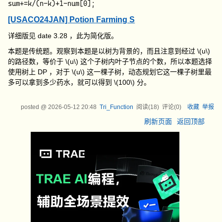
[USACO24JAN] Potion Farming S
详细版见
date 3.28
，此为简化版。
本题是传统题。观察到本题是以树为背景的，而且注意到经过
\(u\)
的路径数，等价于
\(u\)
这个子树内叶子节点的个数，所以本题选择
使用树上 DP ，对于
\(u\)
这一棵子树，动态规划它这一棵子树里最
多可以拿到多少药水，就可以得到
\(100\)
分。
posted @
2026-05-12 20:48
Tri_Function
阅读(
18
) 评论(
0
)
收藏
举报
刷新页面
返回顶部