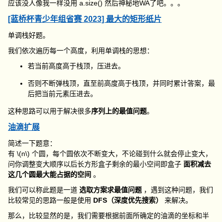
应该没人像我一样没用
a.size()
然后神秘地WA了吧。。。
[蓝桥杯青少年组省赛 2023] 最大的矩形纸片
单调栈好题。
我们依次遍历每一个高度，利用单调栈的思想：
若当前高度高于栈顶，压进去。
否则不断弹栈顶，直至前高度高于栈顶，并同时累计答案，最
后把当前元素压进去。
这种思路可以用于解决很多
序列上的最值问题
。
油滴扩展
简述一下题意：
有
\(n\)
个圆，每个圆依次不断变大，不论碰到什么就会停止变大，
问你调整变大顺序以后长方形盒子剩余的最小空间即盒子
面积减去
这几个圆最大能占据的空间
。
我们可以称此题是一道
选取方案求最值问题
，遇到这种问题，我们
比较常见的思路一般是使用
DFS（深度优先搜索）
来解决。
那么，比较显然的是，我们需要根据前面所确定的油滴的坐标和半