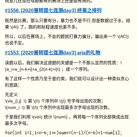
玩意儿在现在啥题都有的赛场上还是挺有用的。
#1556. [2020普转提七连测day3] 终焉之排列
既然是比赛，那么只要有分，暴力也不是不行,但是数据过于水，结
果
\(A\)
了，跑的和标程速度也差不多。
所以，以后在赛场上，不会的题就打暴力骗分，骗出来一个
\(AC\)
也说不定。
#1553. [2020普转提七连测day3] aria的礼物
读题以后，我们解决这道题的关键是一个不那么显然的性质：
\
(a_i=a_{n-k+i}=a_{2(n-k)+i}\)
，成一个序列。
有了这样一个性质乃至于是约束，我们就可以设计出一种类似贪心
的思路：
先定义:
\(vis_{i,j} :\)
第
\(i\)
个序列中
\(j\)
号字母出现的次数；
\(num_i :\)
第
\(i\)
个序列中出现最多次字母出现的次数。
于是我们利用
\(vis\)
统计
\(num\)
，再将每一个序列全部换成出现
最多次字母。
for(int i=1;i<n-k;i++)sum+=(n-i)/(n-k)+1-num[i];
