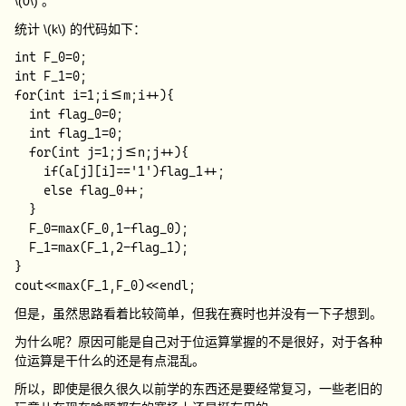
\(0\)
。
统计
\(k\)
的代码如下：
int F_0=0;

int F_1=0;

for(int i=1;i<=m;i++){

  int flag_0=0;

  int flag_1=0;

  for(int j=1;j<=n;j++){

    if(a[j][i]=='1')flag_1++;

    else flag_0++;

  }

  F_0=max(F_0,1-flag_0);

  F_1=max(F_1,2-flag_1);

}

但是，虽然思路看着比较简单，但我在赛时也并没有一下子想到。
为什么呢？原因可能是自己对于位运算掌握的不是很好，对于各种
位运算是干什么的还是有点混乱。
所以，即使是很久很久以前学的东西还是要经常复习，一些老旧的