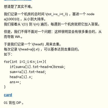
想清楚了其实不难。
我们记录一个机房的总时间
\(tot_i=x_i+t_i\)
，塞进一个
node
a[100010]
，从小到大排序。
我们接着从
\(1\)
到
\(n\)
遍历，每遇到一个机房就把它加入答案。
但是，我们不得不面对一个问题：这样很明显会有很多重合的，从
而导致 WA 。
于是我们记录一个
\(head\)
,用来去重。
每次记录
\(head=a[i].x\)
，可以基本达到去重目的。
如下：
for(int i=1;i<=n;i++){

   if(sum+a[i].tot-head>m)break;

   sum+=a[i].tot-head;

   head=a[i].x;

   ans++;

card
01 背包 DP 。