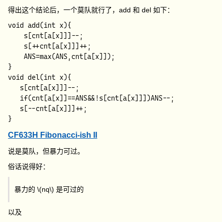
得出这个结论后，一个莫队就行了，
add
和
del
如下：
void add(int x){

    s[cnt[a[x]]]--;

    s[++cnt[a[x]]]++;

    ANS=max(ANS,cnt[a[x]]);

}

void del(int x){

   s[cnt[a[x]]]--; 

   if(cnt[a[x]]==ANS&&!s[cnt[a[x]]])ANS--; 

   s[--cnt[a[x]]]++;

CF633H Fibonacci-ish II
说是莫队，但暴力可过。
俗话说得好：
暴力的
\(nq\)
是可过的
以及