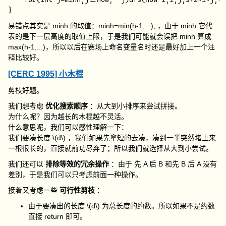
易错点其实是
minh
的取值：
minh=min(h-1,...);
，由于
minh
它代
表的是下一层高度的取值上限，于是我们可能就会误把
minh
算成
max(h-1,...)
，所以以后在赛场上命名变量名时还是最好加上一个注
释比较好。
[CERC 1995] 小木棍
剪枝好题。
我们想考虑
优化搜索顺序
：从大到小排序来尝试拼接。
为什么呢？因为越长的木棍越不灵活。
什么意思呢，我们可以感性理解一下：
我们要凑长度
\(d\)
，我们如果先拿短的去凑，凑到一半突然堵上来
一根很长的，直接就前功尽弃了；所以我们就选择从大到小尝试。
我们还可以
排除等效的冗余操作
：由于 先 A 后 B 和先 B 后 A 没有
差别，于是我们可以只考虑前面一种操作。
接着又考虑一些
可行性剪枝
：
由于要凑出的长度
\(d\)
为总长度的约数。所以如果不是约数
直接
return
即可。