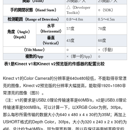
関節（Joint）
20関節／人
25関節／人
△（Developer
手的開閉状態（Hand State）
○（SDK）
Toolkit）
检测範囲（Range of Detection）
0.8～4.0m
0.5～4.5m
水平
57度
70度
（Horizontal）
角度（Angle）
（Depth）
垂直
43度
60度
（Vertical）
（Tilt Motor）
○
×（手動）
複数的App
×（単一的App）
○
表1是
Kinect v1和Kinect v2预览版的传感器的配置比较
Kinect v1的Color Camera的分辨率是640x480较低，不能取得非常漂
亮的图像，Kinect v2预览版的分辨率大幅
提高
，能取得1920×1080非
常漂亮的图像（图3）。
（注：v1的要求是USB2.0理论传输速率是60MB/s，v2是USB3.0理论
传输速率是500MB/s。可以计算一下，以X
RGB
Color为例
，
30fps
，
那么每秒所需传输的数据大小为640 x 480 x 4 x 30约为35M；再加上
USHORT格式的Depth Color
，
30fps
，
大小为320 x 240 x 2 x 30约为
4M。总计约为40MB/s
，
因为带宽有限
，
所以在保证画面帧率稳定的