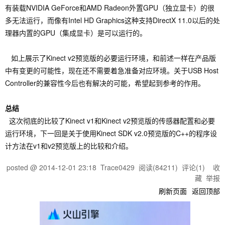
有装载
NVIDIA GeForce和AMD Radeon外置GPU（独立显卡）的很
多无法运行
，而
像有
Intel HD Graphics这种支持
DirectX 11.0以后的处
理器内置的GPU（集成显卡）是可以运行的。
如上展示了
Kinect v2预览版的必要运行环境
，
和前述一样在产品版
中有变更的可能性
，
现在还不需要着急准备对应环境。关于USB
Host
Controller的
兼容性今后也有解决的可能，希望起到参考的作用。
总结
这次彻底的比较了
Kinect v1和Kinect v2预览版的传感器配置和必要
运行环境
，
下一回是
关于使用Kinect SDK v2.0预览版的C++的程序设
计方法在
v1和v2预览版上的
比较和介绍。
posted @
2014-12-01 23:18
Trace0429
阅读(
84211
) 评论(
1
)
收
藏
举报
刷新页面
返回顶部