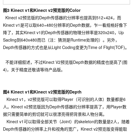
图3 Kinect v1和Kinect v2预览版的Color
Kinect v2预览版的
Depth传感器的分辨率也提高到512×424
，
而
Kinect v1是可以取640×480分辨率的Depth数据，乍一看规格好像下
降了，其实Kinect v1的Depth传感器的物理分辨率是320x240，Up
Sacling到640x480而已（注：猜测是Runtime处理的）。另外，
Depth传感器的方式也是从Light Coding变更为Time of Flight(TOF)。
不能详细叙述
，
不过
Kinect V2预览版Depth数据的精度也提高了(图
4)
，
关于精度还敬请等待产品版。
图4 Kinect v1和Kinect v2预览版的Depth
Kinect v1，v2预览版可以取得Player（可识别的人体）数量都是6
人。
Kinect v2预览版因为
Depth传感器的分辨率提高了
，
用Player数
据只需要简单的剪切就可以很漂亮得把背景和人物分离。
Kinect v1可以取得全部关节（Joint）的skeleton的数量是2人，随着
Depth传感器的分辨率上升和视角的宽广，Kinect v2预览版变得能取