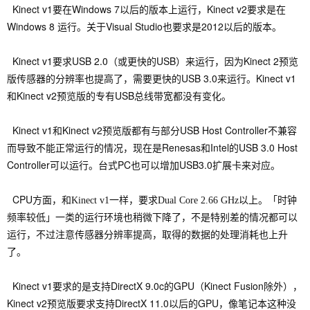
Kinect v1要在Windows 7以后的版本上运行，Kinect v2要求是在
Windows 8 运行。关于Visual Studio也要求是2012以后的版本。
Kinect v1要求USB 2.0（或更快的USB）来运行，因为Kinect 2预览
版传感器的分辨率也提高了，需要更快的USB 3.0来运行。Kinect v1
和Kinect v2预览版的专有USB总线带宽都没有变化。
Kinect v1和
Kinect v2预览版都有与部分
USB Host Controller不兼容
而导致不能正常运行的情况，现在是R
enesas和Intel的USB 3.0
Host
Controller可以运行。台式PC也可以增加USB3.0扩展卡来对应。
CPU方面
，
和
，
Kinect v1一样
要求
Dual Core 2.66 GHz以上。
「时钟
，
频率较低」一类的运行环境也稍微下降了
不是特别差的情况都可以
，
，
运行
不过注意传感器分辨率提高
取得的数据的处理消耗也上升
了。
Kinect v1要求的是支持
DirectX 9.0c的GPU（
Kinect Fusion除外
）
，
Kinect v2预览版要求支持
DirectX 11.0以后的GPU
，
像笔记本这种没