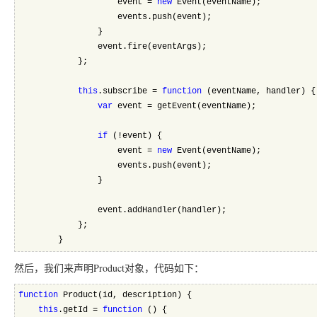
                    event = 
new
 Event(eventName);
                    events.push(event);
                }
                event.fire(eventArgs);
            };
this
.subscribe = 
function
 (eventName, handler) {
var
 event = getEvent(eventName);
if
 (!event) {
                    event = 
new
 Event(eventName);
                    events.push(event);
                }
                event.addHandler(handler);
            };
        }
然后，我们来声明Product对象，代码如下：
function
 Product(id, description) {
this
.getId = 
function
 () {