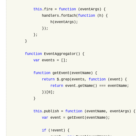
this
.fire = 
function
 (eventArgs) {
                handlers.forEach(
function
 (h) {
                    h(eventArgs);
                });
            };
        }
function
 EventAggregator() {
var
 events = [];
function
 getEvent(eventName) {
return
 $.grep(events, 
function
 (event) {
return
 event.getName() === eventName;
                })[0];
            }
this
.publish = 
function
 (eventName, eventArgs) {
var
 event = getEvent(eventName);
if
 (!event) {