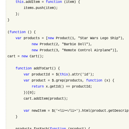
this
.addItem = 
function
 (item) {
        items.push(item);
    };
}
(
function
 () {
var
 products = [
new
 Product(1, "Star Wars Lego Ship"),
new
 Product(2, "Barbie Doll"),
new
 Product(3, "Remote Control Airplane")],
cart = 
new
 Cart();
function
 addToCart() {
var
 productId = $(
this
).attr('id');
var
 product = $.grep(products, 
function
 (x) {
return
 x.getId() == productId;
        })[0];
        cart.addItem(product);
var
 newItem = $('<li></li>').html(product.getDescrip
    }