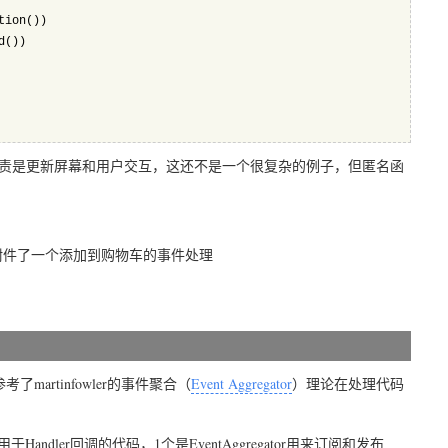
tion())
d())
匿名函数的职责是更新屏幕和用户交互，这还不是一个很复杂的例子，但匿名函
而且还附件了一个添加到购物车的事件处理
rtinfowler的事件聚合（
Event Aggregator
）理论在处理代码
dler回调的代码，1个是EventAggregator用来订阅和发布