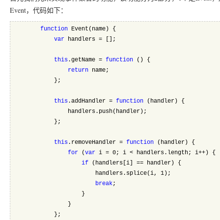
Event，代码如下：
function
 Event(name) {
var
 handlers = [];
this
.getName = 
function
 () {
return
 name;
            };
this
.addHandler = 
function
 (handler) {
                handlers.push(handler);
            };
this
.removeHandler = 
function
 (handler) {
for
 (
var
 i = 0; i < handlers.length; i++) {
if
 (handlers[i] == handler) {
                        handlers.splice(i, 1);
break
;
                    }
                }
            };