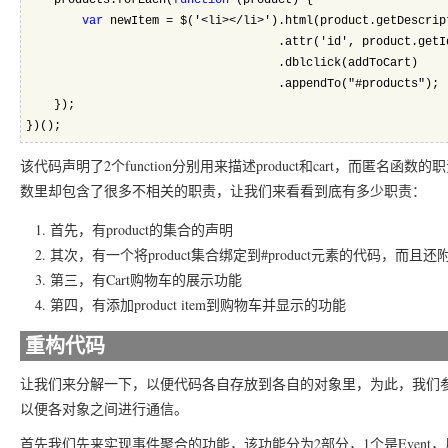
    products.forEach(
function
 (product) {
var
 newItem = $('<li></li>').html(product.getDescrip
                                    .attr('id', product.getI
                                    .dblclick(addToCart)
                                    .appendTo("#products");
    });
})();
该代码声明了2个function分别用来描述product和cart，而
数里却包含了很多不相关的职责，让我们来看看到底有多少职责：
首先，有product的集合的声明
其次，有一个将product集合绑定到#product元素的代码，
第三，有Cart购物车的展示功能
第四，有添加product item到购物车并显示的功能
重构代码
让我们来分解一下，以便代码各自存放到各自的对象里，为此，我们参考了ma
以便各对象之间进行通信。
首先我们先来实现事件聚合的功能，该功能分为2部分，1个是Event，用于Han