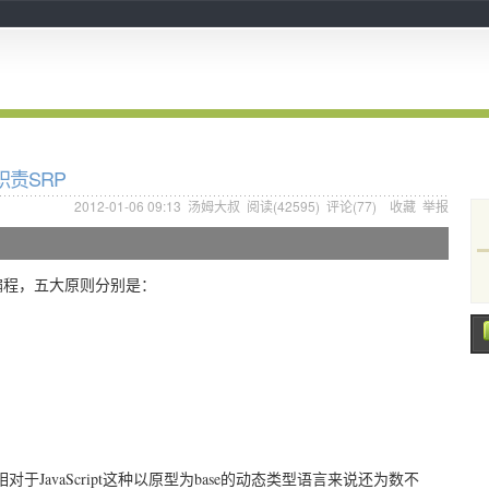
一职责SRP
2012-01-06 09:13
汤姆大叔
阅读(
42595
) 评论(
77
)
收藏
举报
象编程，五大原则分别是：
avaScript这种以原型为base的动态类型语言来说还为数不