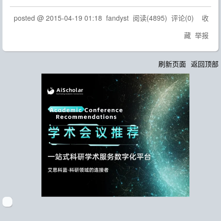
posted @
2015-04-19 01:18
fandyst
阅读(
4895
) 评论(
0
)
收
藏
举报
刷新页面
返回顶部