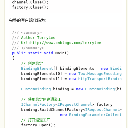
channel.Close();

factory.Close();
完整的客户端代码为：
/// <summary>

/// 
/// 
public static void 
Main()

{

// 创建绑定

BindingElement
[] bindingElements = 
new 
Binding
    bindingElements[0] = 
new 
TextMessageEncodingBi
    bindingElements[1] = 
new 
HttpTransportBindingE
CustomBinding 
binding = 
new 
CustomBinding
(bindi
// 使用绑定创建通道工厂

IChannelFactory
<
IRequestChannel
> factory =

    binding.BuildChannelFactory<
IRequestChannel
>(

new 
BindingParameterCollectio
// 打开通道工厂

factory.Open();
