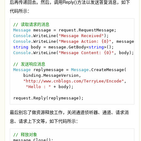
后再传递回去。然后，调用Reply()方法以发送答复消息，如下
代码所示：
Message 
Console
.WriteLine(
"Message Received"
Console
.WriteLine(
"Message Action: {0}"
string 
body = message.GetBody<
string
Console
.WriteLine(
"Message Content: {0}"
, body);

Message 
replymessage = 
Message
.CreateMessage(

    binding.MessageVersion,

"http://www.cnblogs.com/TerryLee/Encode"
,

"Hello : " 
+ body);

request.Reply(replymessage);
最后别忘了做资源释放工作，关闭通道侦听器、通道、请求消
息、请求上下文等，如下代码所示：
message.Close();
