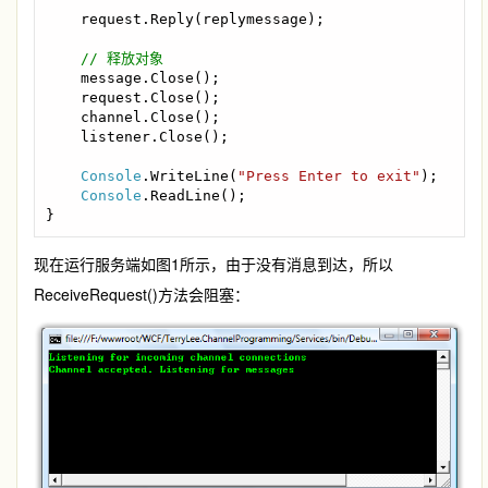
    request.Reply(replymessage);

// 释放对象

message.Close();

    request.Close();

    channel.Close();

    listener.Close();

Console
.WriteLine(
"Press Enter to exit"
);

Console
.ReadLine();

}
现在运行服务端如图1所示，由于没有消息到达，所以
ReceiveRequest()方法会阻塞：