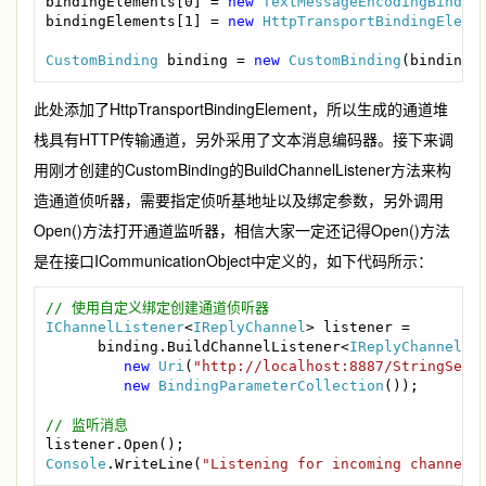
bindingElements[0] = 
new 
TextMessageEncodingBindin
bindingElements[1] = 
new 
HttpTransportBindingEleme
CustomBinding 
binding = 
new 
CustomBinding
(bindingE
此处添加了HttpTransportBindingElement，所以生成的通道堆
栈具有HTTP传输通道，另外采用了文本消息编码器。接下来调
用刚才创建的CustomBinding的BuildChannelListener方法来构
造通道侦听器，需要指定侦听基地址以及绑定参数，另外调用
Open()方法打开通道监听器，相信大家一定还记得Open()方法
是在接口ICommunicationObject中定义的，如下代码所示：
IChannelListener
<
IReplyChannel
> listener =

      binding.BuildChannelListener<
IReplyChannel
>(

new 
Uri
(
"http://localhost:8887/StringServ
new 
BindingParameterCollection
());

Console
.WriteLine(
"Listening for incoming channel 