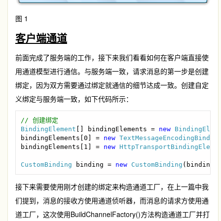
图 1
客户端通道
前面完成了服务端的工作，接下来我们看看如何在客户端直接使
用通道模型进行通信。与服务端一致，请求消息的第一步是创建
绑定，因为双方需要通过绑定就通信的细节达成一致。创建自定
义绑定与服务端一致，如下代码所示：
BindingElement
[] bindingElements = 
new 
BindingElem
bindingElements[0] = 
new 
TextMessageEncodingBindin
bindingElements[1] = 
new 
HttpTransportBindingEleme
CustomBinding 
binding = 
new 
CustomBinding
(bindingE
接下来需要使用刚才创建的绑定来构造通道工厂，在上一篇中我
们提到，消息的接收方使用通道侦听器，而消息的请求方使用通
道工厂，这次使用BuildChannelFactory()方法构造通道工厂并打