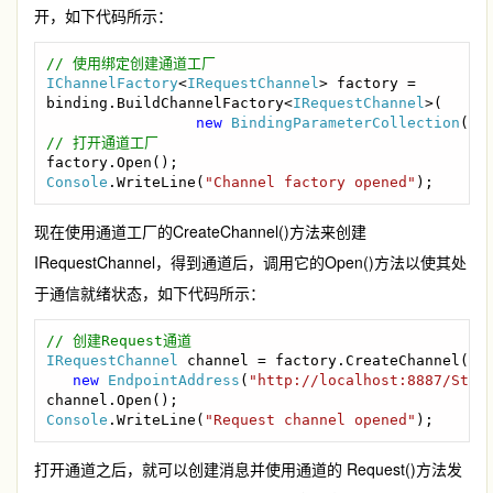
开，如下代码所示：
IChannelFactory
<
IRequestChannel
> factory =

binding.BuildChannelFactory<
IRequestChannel
>(

new 
BindingParameterCollection
Console
.WriteLine(
"Channel factory opened"
);
现在使用通道工厂的CreateChannel()方法来创建
IRequestChannel，得到通道后，调用它的Open()方法以使其处
于通信就绪状态，如下代码所示：
IRequestChannel 
channel = factory.CreateChannel(

new 
EndpointAddress
(
"http://localhost:8887/Stri
Console
.WriteLine(
"Request channel opened"
);
打开通道之后，就可以创建消息并使用通道的 Request()方法发