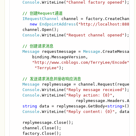
Console
.WriteLine(
"Channel factory opened"
);

// 创建Request通道

IRequestChannel 
channel = factory.CreateChannel
new 
EndpointAddress
(
"http://localhost:8887/
    channel.Open();

Console
.WriteLine(
"Request channel opened"
);

// 创建请求消息

Message 
requestmessage = 
Message
.CreateMessage(
        binding.MessageVersion,

"http://www.cnblogs.com/TerryLee/Encode"
,

"TerryLee"
);

// 发送请求消息并接收响应消息

Message 
replymessage = channel.Request(requestm
Console
.WriteLine(
"Reply message received"
);

Console
.WriteLine(
"Reply action: {0}"
,

                          replymessage.Headers.Acti
string 
data = replymessage.GetBody<
string
>();

Console
.WriteLine(
"Reply content: {0}"
, data);

    replymessage.Close();

    channel.Close();

    factory.Close();
