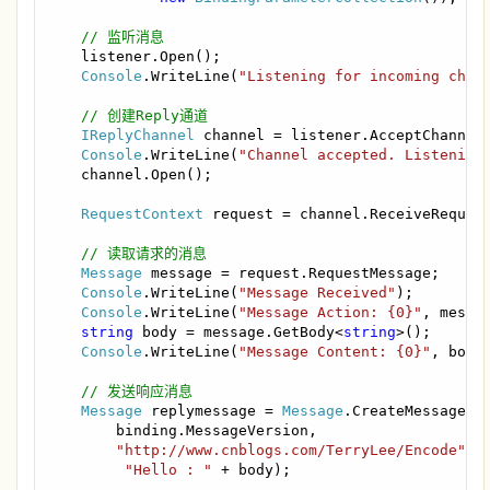
// 监听消息

listener.Open();

Console
.WriteLine(
"Listening for incoming chan
// 创建Reply通道

IReplyChannel 
channel = listener.AcceptChannel(
Console
.WriteLine(
"Channel accepted. Listening
    channel.Open();

RequestContext 
request = channel.ReceiveRequest
// 读取请求的消息

Message 
message = request.RequestMessage;

Console
.WriteLine(
"Message Received"
);

Console
.WriteLine(
"Message Action: {0}"
, messag
string 
body = message.GetBody<
string
>();

Console
.WriteLine(
"Message Content: {0}"
, body)
// 发送响应消息

Message 
replymessage = 
Message
.CreateMessage(

        binding.MessageVersion,

"http://www.cnblogs.com/TerryLee/Encode"
,

"Hello : " 
+ body);
