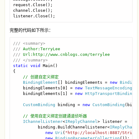
request.Close();

channel.Close();

listener.Close();
完整的代码如下所示：
/// <summary>

/// 
/// 
static void 
Main()

{

// 创建自定义绑定

BindingElement
[] bindingElements = 
new 
Binding
    bindingElements[0] = 
new 
TextMessageEncodingBi
    bindingElements[1] = 
new 
HttpTransportBindingE
CustomBinding 
binding = 
new 
CustomBinding
(bindi
// 使用自定义绑定创建通道侦听器         

IChannelListener
<
IReplyChannel
> listener =

          binding.BuildChannelListener<
IReplyChann
new 
Uri
(
"http://localhost:8887/String
new 
BindingParameterCollection
());
