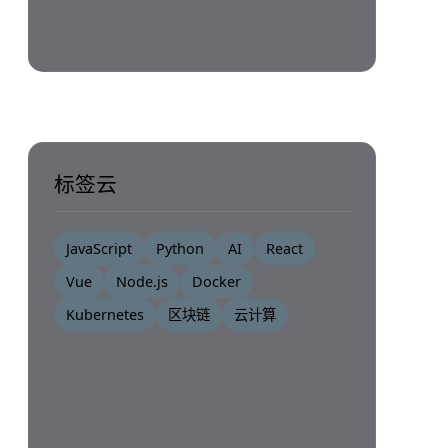
标签云
JavaScript
Python
AI
React
Vue
Node.js
Docker
Kubernetes
区块链
云计算