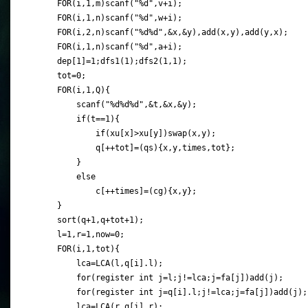
    FOR(i,1,m)scanf("%d",v+i);

    FOR(i,1,n)scanf("%d",w+i);

    FOR(i,2,n)scanf("%d%d",&x,&y),add(x,y),add(y,x);

    FOR(i,1,n)scanf("%d",a+i);

    dep[1]=1;dfs1(1);dfs2(1,1);

    tot=0;

    FOR(i,1,Q){

        scanf("%d%d%d",&t,&x,&y);

        if(t==1){

            if(xu[x]>xu[y])swap(x,y); 

            q[++tot]=(qs){x,y,times,tot};

        }

        else

            c[++times]=(cg){x,y};

    }

    sort(q+1,q+tot+1);

    l=1,r=1,now=0;

    FOR(i,1,tot){

        lca=LCA(l,q[i].l);

        for(register int j=l;j!=lca;j=fa[j])add(j);

        for(register int j=q[i].l;j!=lca;j=fa[j])add(j);

        lca=LCA(r,q[i].r);
