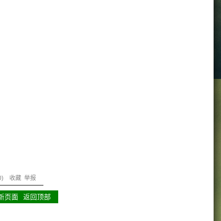
0
)
收藏
举报
新页面
返回顶部