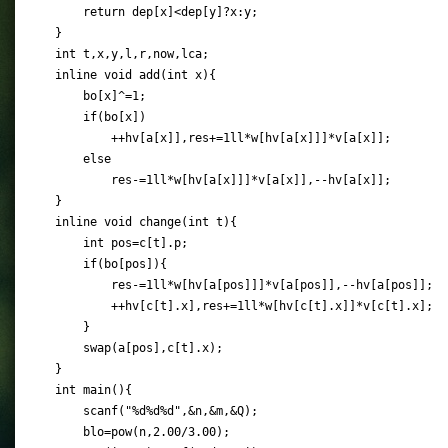
    return dep[x]<dep[y]?x:y;

}

int t,x,y,l,r,now,lca;

inline void add(int x){

    bo[x]^=1;

    if(bo[x])

        ++hv[a[x]],res+=1ll*w[hv[a[x]]]*v[a[x]];

    else

        res-=1ll*w[hv[a[x]]]*v[a[x]],--hv[a[x]];

}

inline void change(int t){

    int pos=c[t].p;

    if(bo[pos]){

        res-=1ll*w[hv[a[pos]]]*v[a[pos]],--hv[a[pos]];

        ++hv[c[t].x],res+=1ll*w[hv[c[t].x]]*v[c[t].x];

    }

    swap(a[pos],c[t].x);

}

int main(){

    scanf("%d%d%d",&n,&m,&Q);

    blo=pow(n,2.00/3.00);
