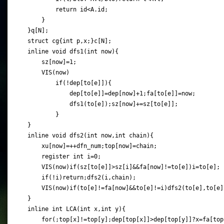
        return id<A.id;

    }

}q[N];

struct cg{int p,x;}c[N];

inline void dfs1(int now){

    sz[now]=1;

    VIS(now)

        if(!dep[to[e]]){

            dep[to[e]]=dep[now]+1;fa[to[e]]=now;

            dfs1(to[e]);sz[now]+=sz[to[e]];

        }

}

inline void dfs2(int now,int chain){

    xu[now]=++dfn_num;top[now]=chain;

    register int i=0;

    VIS(now)if(sz[to[e]]>sz[i]&&fa[now]!=to[e])i=to[e];

    if(!i)return;dfs2(i,chain);

    VIS(now)if(to[e]!=fa[now]&&to[e]!=i)dfs2(to[e],to[e])
}

inline int LCA(int x,int y){

    for(;top[x]!=top[y];dep[top[x]]>dep[top[y]]?x=fa[top