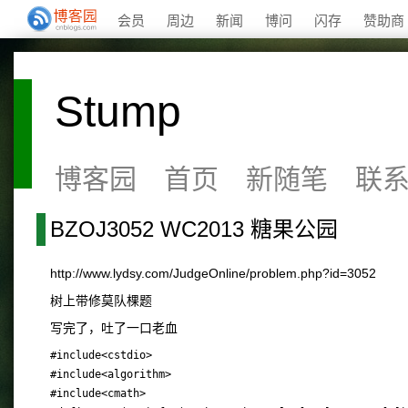
会员
周边
新闻
博问
闪存
赞助商
Stump
博客园
首页
新随笔
联
BZOJ3052 WC2013 糖果公园
http://www.lydsy.com/JudgeOnline/problem.php?id=3052
树上带修莫队棵题
写完了，吐了一口老血
#include<cstdio>

#include<algorithm>

#include<cmath>
