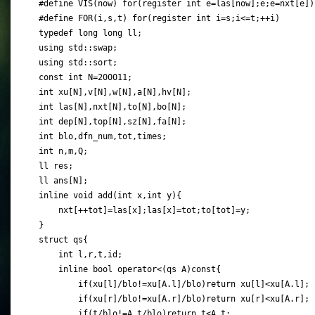
#define VIS(now) for(register int e=las[now];e;e=nxt[e])

#define FOR(i,s,t) for(register int i=s;i<=t;++i)

typedef long long ll;

using std::swap;

using std::sort;

const int N=200011;

int xu[N],v[N],w[N],a[N],hv[N];

int las[N],nxt[N],to[N],bo[N];

int dep[N],top[N],sz[N],fa[N];

int blo,dfn_num,tot,times;

int n,m,Q;

ll res;

ll ans[N];

inline void add(int x,int y){

    nxt[++tot]=las[x];las[x]=tot;to[tot]=y;

}

struct qs{

    int l,r,t,id;

    inline bool operator<(qs A)const{

        if(xu[l]/blo!=xu[A.l]/blo)return xu[l]<xu[A.l];

        if(xu[r]/blo!=xu[A.r]/blo)return xu[r]<xu[A.r];

        if(t/blo!=A.t/blo)return t<A.t;
