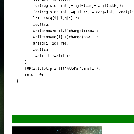
        for(register int j=r;j!=lca;j=fa[j])add(j);

        for(register int j=q[i].r;j!=lca;j=fa[j])add(j);

        lca=LCA(q[i].l,q[i].r);

        add(lca);

        while(now<q[i].t)change(++now);

        while(now>q[i].t)change(now--);

        ans[q[i].id]=res;

        add(lca);

        l=q[i].l;r=q[i].r;

    }

    FOR(i,1,tot)printf("%lld\n",ans[i]);

    return 0;
