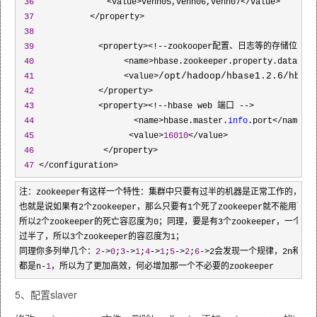
36
 　　　　　　　　<value>venn05,venn06,venn07</value>

37
 　　　　　　</property> 　　　

38
39
 　　　　　　　<property><!--zookooper配置、日志等的存储位置，
40
 　　　　　　　　　　<name>hbase.zookeeper.property.dataDir</
/opt/hadoop/hbase1.2.6/hbase
41
 　　　　　　　　　　<value>
42
 　　　　　　　</property>

43
             <property><!--hbase web 端口 -->

44
   　　　　　　　　　　<name>hbase.master.
info
.port</name>

45
  　　　　　　　　　　<value>
16010
</value>

46
  　　　　　　　</property>

47
 </configuration>
注：zookeeper有这样一个特性：集群中只要有过半的机器是正常工作的，
也就是说如果有2个zookeeper，那么只要有1个死了zookeeper就不能用了
所以2个zookeeper的死亡容忍度为0；同理，要是有3个zookeeper，一个
过半了，所以3个zookeeper的容忍度为1；
同理你多列举几个：
2
->
0
;
3
->
1
;
4
->
1
;
5
->
2
;
6
->2会发现一个规律，2n和2n
都是n-
1
，所以为了更加高效，何必增加那一个不必要的zookeeper
5、配置slaver