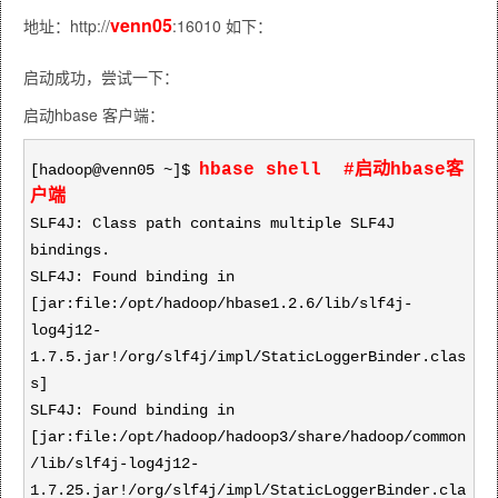
venn05
地址：http://
:16010 如下：
启动成功，尝试一下：
启动hbase 客户端：
hbase shell #启动hbase客
[hadoop@venn05 ~]$
户端
SLF4J: Class path contains multiple SLF4J
bindings.
SLF4J: Found binding in
[jar:file:/opt/hadoop/hbase1.2.6/lib/slf4j-
log4j12-
1.7.5.jar!/org/slf4j/impl/StaticLoggerBinder.clas
s]
SLF4J: Found binding in
[jar:file:/opt/hadoop/hadoop3/share/hadoop/common
/lib/slf4j-log4j12-
1.7.25.jar!/org/slf4j/impl/StaticLoggerBinder.cla