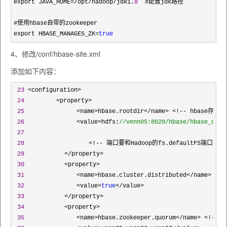
export JAVA_HOME=/opt/hadoop/jdk1.
8
  #配置jdk路径

#使用hbase自带的zookeeper

export HBASE_MANAGES_ZK
=
true
4、修改/conf/hbase-site.xml
添加如下内容：
23
 <configuration>

24
         <property>

25
 　　　　　　　　<name>hbase.rootdir</name> <!-- hbase存放数
26
 　　　　　　　　<value>hdfs:
//
venn05:8020/hbase/hbase_db</
27
28
 　　　　　　　　　　<!-- 端口要和Hadoop的fs.defaultFS端口一致--
29
 　　　　　　</property>

30
 　　　　　　<property>

31
 　　　　　　　　<name>hbase.cluster.distributed</name> <
32
 　　　　　　　　<value>
true
</value>

33
 　　　　　　</property>

34
 　　　　　　<property>

35
 　　　　　　　　<name>hbase.zookeeper.quorum</name> <!-