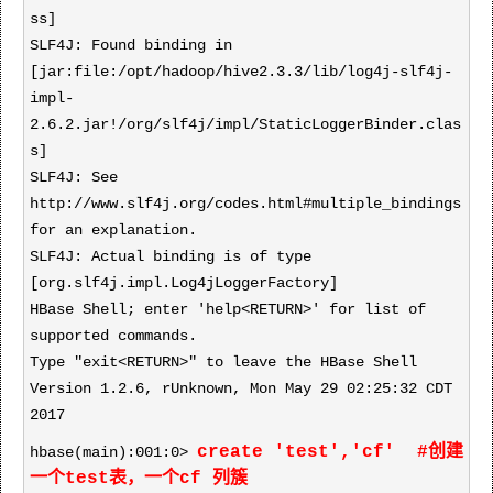
ss]
SLF4J: Found binding in
[jar:file:/opt/hadoop/hive2.3.3/lib/log4j-slf4j-
impl-
2.6.2.jar!/org/slf4j/impl/StaticLoggerBinder.clas
s]
SLF4J: See
http://www.slf4j.org/codes.html#multiple_bindings
for an explanation.
SLF4J: Actual binding is of type
[org.slf4j.impl.Log4jLoggerFactory]
HBase Shell; enter 'help<RETURN>' for list of
supported commands.
Type "exit<RETURN>" to leave the HBase Shell
Version 1.2.6, rUnknown, Mon May 29 02:25:32 CDT
2017
create 'test','cf' #创建
hbase(main):001:0>
一个test表，一个cf 列簇