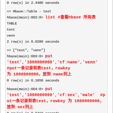
0 row(s) in 2.4480 seconds
=> Hbase::Table - test
list #查看hbase 所有表
hbase(main):002:0>
TABLE
test
venn
2 row(s) in 0.0280 seconds
=> ["test", "venn"]
put
hbase(main):003:0>
'test','1000000000','cf:name','venn'
#put一条记录到表test，rowkey
为
1000000000，放到 name列上
0 row(s) in 0.1650 seconds
put
hbase(main):004:0>
'test','1000000000','cf:sex','male'
#p
ut一条记录到表test，rowkey 为
1000000000，
放到 sex列上