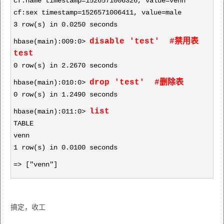
cf:name timestamp=1526571006326, value=venn
cf:sex timestamp=1526571006411, value=male
3 row(s) in 0.0250 seconds
disable 'test' #禁用表
hbase(main):009:0>
test
0 row(s) in 2.2670 seconds
drop 'test' #删除表
hbase(main):010:0>
0 row(s) in 1.2490 seconds
list
hbase(main):011:0>
TABLE
venn
1 row(s) in 0.0100 seconds
=> ["venn"]
搞定，收工