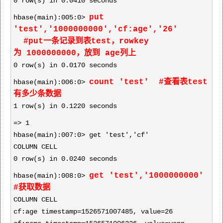
0 row(s) in 0.0410 seconds
put
hbase(main):005:0>
'test','1000000000','cf:age','26'
#put一条记录到表test，rowkey
为
1000000000，放到 age列上
0 row(s) in 0.0170 seconds
count 'test' #查看表test
hbase(main):006:0>
有多少条数据
1 row(s) in 0.1220 seconds
=> 1
hbase(main):007:0> get 'test','cf'
COLUMN CELL
0 row(s) in 0.0240 seconds
get 'test','1000000000'
hbase(main):008:0>
#获取数据
COLUMN CELL
cf:age timestamp=1526571007485, value=26