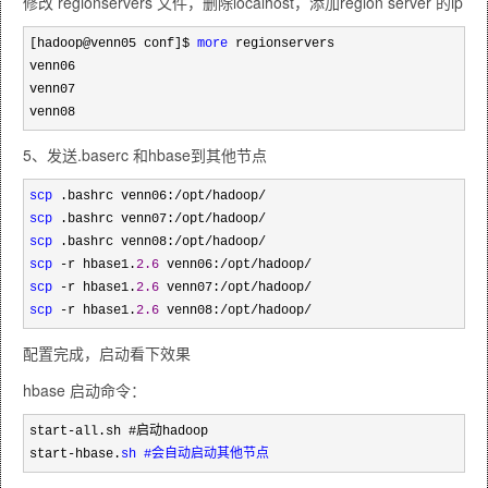
修改 regionservers 文件，删除localhost，添加region server 的ip
[hadoop@venn05 conf]$ 
more
 regionservers 

venn06

venn07

venn08
5、发送.baserc 和hbase到其他节点
scp
scp
scp
scp
 -r hbase1.
2.6
scp
 -r hbase1.
2.6
scp
 -r hbase1.
2.6
 venn08:/opt/hadoop/
配置完成，启动看下效果
hbase 启动命令：
start-all.sh #启动hadoop
start-hbase.
sh #会自动启动其他节点