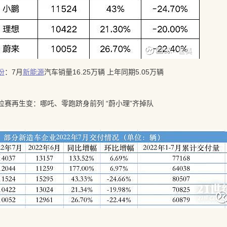
份
：7月
新能源
汽车销量16.25万辆 上年同期5.05万辆
造车排位赛再生变：哪吒、零跑跻身前列 “蔚小理”齐掉队