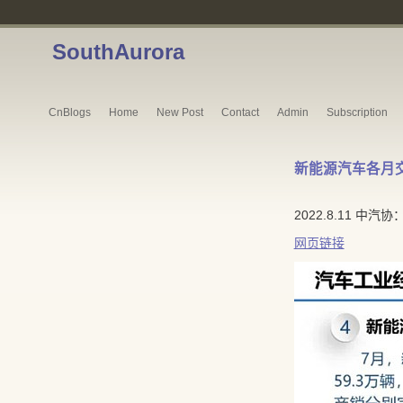
SouthAurora
CnBlogs
Home
New Post
Contact
Admin
Subscription
新能源汽车各月
2022.8.11 中
网页链接