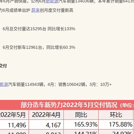
2年6月产销快报，公司6月
新能源
汽车销量134036辆；本年累计销量64135
新势力6月成绩单出炉
蔚来
创月度交付量新高
：6月总交付量达15295台 同比增长133%
汽车：6月交付新车12961台，同比增长60.3%
车交付
能源
汽车销量114943辆，4月：销售106042辆，3月：10万+