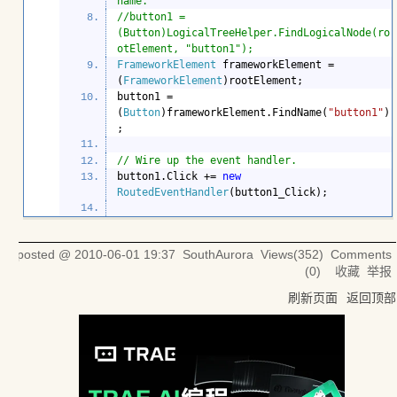
name.
//button1 = 
(Button)LogicalTreeHelper.FindLogicalNode(ro
otElement, "button1");
FrameworkElement 
frameworkElement = 
(
FrameworkElement
button1 = 
(
Button
)frameworkElement.FindName(
"button1"
)
// Wire up the event handler.
button1.Click += 
new 
RoutedEventHandler
posted @
2010-06-01 19:37
SouthAurora
Views(
352
) Comments
(
0
)
收藏
举报
刷新页面
返回顶部