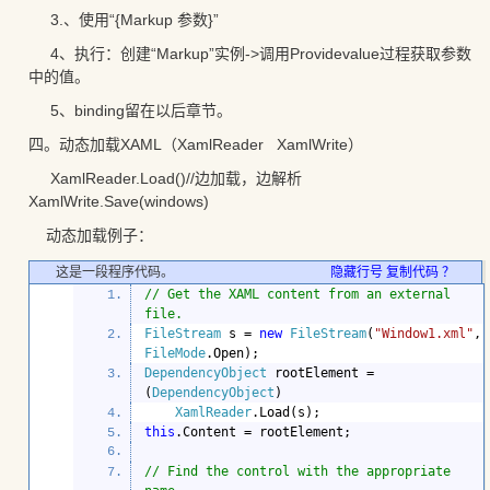
3.、使用“{Markup 参数}”
4、执行：创建“Markup”实例->调用Providevalue过程获取参数
中的值。
5、binding留在以后章节。
四。动态加载XAML（XamlReader XamlWrite）
XamlReader.Load()//边加载，边解析
XamlWrite.Save(windows)
动态加载例子：
这是一段程序代码。
隐藏行号
复制代码
？
// Get the XAML content from an external 
file.            
FileStream 
s = 
new 
FileStream
(
"Window1.xml"
, 
FileMode
DependencyObject 
rootElement = 
(
DependencyObject
XamlReader
this
// Find the control with the appropriate 