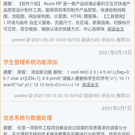
摘要： 【软件介绍】 Axure RP 是一款产品经理必备的交互式快速产
品原型设计制作工具，能够高效率的制作产品原型，快速绘制线框
图、流程图、网站架构图、示意图、HTML 模版等。 【工具使用】
1.环境与画布 自定义窗格、页面尺寸、负区域、距离指南、切换标尺
可见性、捏合缩放、缩放以适合快捷方式、中心选择快
阅读全文
posted @ 2021-05-20 14:03 SoYcD
阅读(549)
评论(0)
推荐(0)
2021年3月13日
学生管理系统功能添加
摘要： 原版： 添加新功能 删除： 1 void del() 2 3 { 4 5 int i,j,flag=0;
6 7 char s1[LEN+1]; 8 9 printf("请输入要删除学生的学号:\n"); 10 11
scanf("%s",s1); 12 13 for(i=0;i<n;i++) 14
阅读全文
posted @ 2021-03-13 20:10 SoYcD
阅读(89)
评论(0)
推荐(0)
2021年3月7日
信息系统与数据处理
摘要： 任意一项软件工程项目都会经过前期的背景需求的调查与分
析，无论遇到怎样的技术难关都要在前期进行分析预测，找到合适的