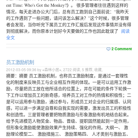
ent Time: Who's Got the Monkey?》。 很多管理者往往遇到这样的
情况，每天走进办公大门后，总有员工跑到自己面前说：“我昨天
的工作遇到了一些问题，请问该怎么解决？”这个时候，很多管理
者会发现，当你听完下属员工的工作汇报后发现这件事情并没有得
到彻底解决，而你原本计划好今天要做的工作也因此耽误了
阅读
全文
2 Comment
员工激励机制
2012-03-05 09:36 by ※森林小居※,
2722
阅读,
5
推荐,
收藏
,
摘要：摘要 员工激励机制，也称员工激励制度，是通过一套理性
化的制度来反映员工与企业相互作用的体现。一是可以运用工作激
励，尽量把员工放在他所适合的位置上，并在可能的条件下轮换一
下工作以增加员工的新奇感，培养员工对工作的热情和积极性；二
是可以运用参与激励，通过参与，形成员工对企业的归属感、认同
感，可以进一步满足自尊和自我实现的需要，激发出员工的积极性
和创造性。三是管理者要把物质激励与形象激励有机地结合起来。
给予先进模范人物奖金、物品、晋级、提职固然能起到一定作用，
但形象化激励能使激励效果产生持续、强化的作用。大纲一、 激
励理论模型二、 激励措施三、 激励策略四、 人才类别与激励五、