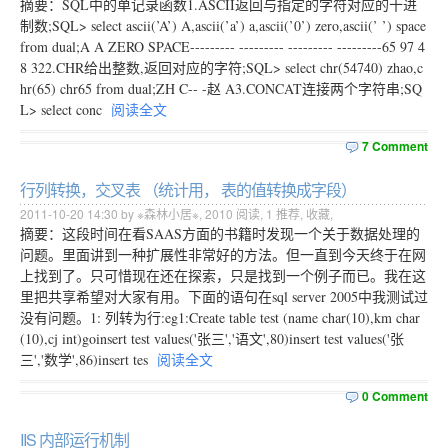
摘要：SQL中的单记录函数1.ASCII返回与指定的字符对应的十进
制数;SQL> select ascii(’A’) A,ascii(’a’) a,ascii(’0’) zero,ascii(’ ’) space
from dual;A A ZERO SPACE--------- --------- --------- ---------65 97 4
8 322.CHR给出整数,返回对应的字符;SQL> select chr(54740) zhao,c
hr(65) chr65 from dual;ZH C-- -赵 A3.CONCAT连接两个字符串;SQ
L> select conc
阅读全文
7 Comment
行列转换，交叉表 （统计用， 表的值转换成字段）
2011-10-20 14:30 by ※森林小居※,
2010
阅读,
1
推荐,
收藏
,
摘要：这段时间在看SAAS方面的书籍时发现一个关于数据处理的
问题。里面讲到一种扩展性非常好的方法。但一直到今天终于在网
上找到了。只可惜现在还在探索，只是找到一个例子而已。我在这
里把共享希望对大家有用。下面的语句在sql server 2005中我测试过
没有问题。1: 列转为行:eg1:Create table test (name char(10),km char
(10),cj int)goinsert test values('张三','语文',80)insert test values('张
三','数学',86)insert tes
阅读全文
0 Comment
IIS 内部运行机制