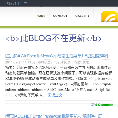
代码改变世界
HOME
CONTACT
GALLERY
<b>此BLOG不在更新</b>
[置顶]
C# WinForm 用MenuStrip动态生成菜单并动态加载事件
2011-09-27 11:13 by ※森林小居※,
15954
阅读,
4
推荐,
收藏
,
摘要：最近在做WINFORM开发，一直都在为主界面的点击事件及
动态加载菜单苦脑。现在已解决这个问题了，可以实现数据库或都
XML等配置完成动态生成菜单及事件加载。代码如下：private void
Form1_Load(object sender, EventArgs e) { //添加菜单一 ToolStripMe
nuItem subItem; subItem = AddContextMenu("入库", menuStrip1.Item
s, null); //添加子菜单 A...
阅读全文
9 Comment
[置顶]
ADO.NET Entity Framework 批量更新/批量删除扩展