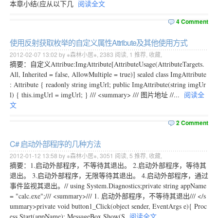
本章小结(应从以下几
阅读全文
4 Comment
使用反射获取枚举的自定义属性Attribute及其他使用方式
2012-02-07 13:02 by ※森林小居※,
2383
阅读,
1
推荐,
收藏
,
摘要：自定义Attribue:ImgAttribute[AttributeUsage(AttributeTargets.
All, Inherited = false, AllowMultiple = true)] sealed class ImgAttribute
: Attribute { readonly string imgUrl; public ImgAttribute(string imgUr
l) { this.imgUrl = imgUrl; } /// <summary> /// 图片地址 //...
阅读全
文
2 Comment
C# 启动外部程序的几种方法
2012-01-12 13:58 by ※森林小居※,
3051
阅读,
5
推荐,
收藏
,
摘要：1.启动外部程序，不等待其退出。 2.启动外部程序，等待其
退出。 3.启动外部程序，无限等待其退出。 4.启动外部程序，通过
事件监视其退出。// using System.Diagnostics;private string appName
= "calc.exe";/// <summary>/// 1. 启动外部程序，不等待其退出/// </s
ummary>private void button1_Click(object sender, EventArgs e){ Proc
ess.Start(appName); MessageBox.Show(S
阅读全文