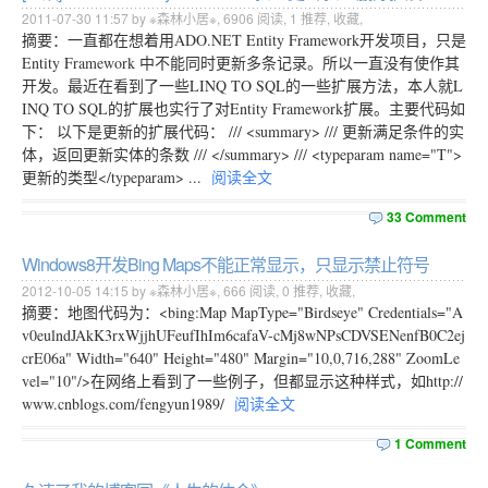
2011-07-30 11:57 by ※森林小居※,
6906
阅读,
1
推荐,
收藏
,
摘要：一直都在想着用ADO.NET Entity Framework开发项目，只是
Entity Framework 中不能同时更新多条记录。所以一直没有使作其
开发。最近在看到了一些LINQ TO SQL的一些扩展方法，本人就L
INQ TO SQL的扩展也实行了对Entity Framework扩展。主要代码如
下： 以下是更新的扩展代码： /// <summary> /// 更新满足条件的实
体，返回更新实体的条数 /// </summary> /// <typeparam name="T">
更新的类型</typeparam> ...
阅读全文
33 Comment
Windows8开发Bing Maps不能正常显示，只显示禁止符号
2012-10-05 14:15 by ※森林小居※,
666
阅读,
0
推荐,
收藏
,
摘要：地图代码为：<bing:Map MapType="Birdseye" Credentials="A
v0eulndJAkK3rxWjjhUFeufIhIm6cafaV-cMj8wNPsCDVSENenfB0C2ej
crE06a" Width="640" Height="480" Margin="10,0,716,288" ZoomLe
vel="10"/>在网络上看到了一些例子，但都显示这种样式，如http://
www.cnblogs.com/fengyun1989/
阅读全文
1 Comment