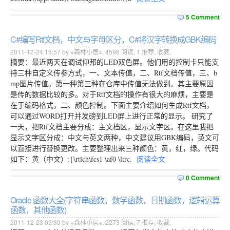
5 Comment
C#编写Rtf文档，中文与字母区分，C#将汉字转换成GBK编码
2011-12-24 16:57 by ※森林小居※,
4596
阅读,
1
推荐,
收藏
,
摘要：最近两天在调试仰邦的LED双色屏。他们用的控制卡只能支
持三种自定义传参方式，一、文本传值，二、Rtf文档传值，三、b
mp图片传值。第一种第三种在仓库中传值无法做到。其主要原因
是传的数据比较的多。对于Rtf文档的操作有很大的麻烦，主要是
在于编码格式，二、颜色控制。下面主要介绍如何生成Rtf文档，
可以通过WORD打开并发磅到LED屏上进行正常的显示。 研究了
一天，把Rtf文档主要分成：主文档区，显示文字区。在这里我把
显示文字区分成：中文与英文两种，中文建议用GBK编码，英文可
以直接进行替换更改。主要整理出来三种颜色：黄，红，绿。代码
如下：黄（中文）:{\rtlch\fcs1 \af0 \ltrc.
阅读全文
0 Comment
Oracle 函数大全(字符串函数，数学函数，日期函数，逻辑运算
函数，其他函数)
2011-12-23 09:39 by ※森林小居※,
2273
阅读,
7
推荐,
收藏
,