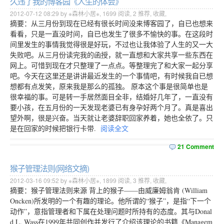
久违了我的博客园《人生的体会》
2012-07-12 08:29 by ※森林小居※,
1699
阅读,
2
推荐,
收藏
,
摘要：从三月份到现在已经有很长时间没来博客园了，自已也想来
看看，只是一直没时间，自已也发生了很多不愉快的事。在这段时
间里发生的事情我觉得很是好玩，不过也让我体验了人生的又一大
失败吧。从三月份读完我的函授，就一直想和大家共享一些东西在
网上。可惜到现在才只整理了一点点。等整理完了和大家一起分享
吧。今天在这里还是讲讲最近发生的一个事情吧，有时候我自已想
想都有点发笑，原来我是那么的孤独。 原本这个事是很简单也是
很幸福的事。可是转一手居然面目全非，结婚好几年了，一直没有
要小孩，在五月份的一天发现老婆已有身孕好两个月了。真是喜出
望外啊，很是兴奋。当天就让老婆辞职回家养着，她也全依了。只
是在回家的时候把银行卡带.
阅读全文
21 Comment
猴子管理法则(网络文摘)
2012-03-16 09:52 by ※森林小居※,
1899
阅读,
3
推荐,
收藏
,
摘要：猴子管理法则来源 背上的猴子——由威廉姆翁肯 (William
Oncken)所发明的一个有趣的理论。他所谓的“猴子”，是指“下一个
动作”，意指管理者和下属在处理问题时所持有的态度。其与Donal
d L. Wass在1999年共同创作并发行了介绍该理论的书籍《Managem