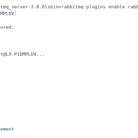
tmq_server-3.8.8\sbin>rabbitmq-plugins enable rabb
MPLUV:

ured:

t@LX-P1DMPLUV...

ement
