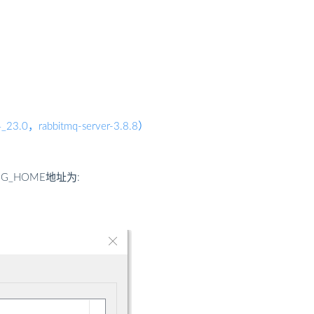
4_23.0，rabbitmq-server-3.8.8）
G_HOME地址为: