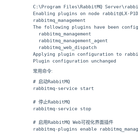
C:\Program Files\RabbitMQ Server\rabbi
Enabling plugins on node rabbit@LX-P1D
rabbitmq_management

The following plugins have been config
  rabbitmq_management

  rabbitmq_management_agent

  rabbitmq_web_dispatch

Applying plugin configuration to rabbi
常用命令:
# 启动RabbitMQ

rabbitmq-service start

# 停止RabbitMQ

rabbitmq-service stop

# 启用RabbitMQ Web可视化界面插件

rabbitmq-plugins enable rabbitmq_manag