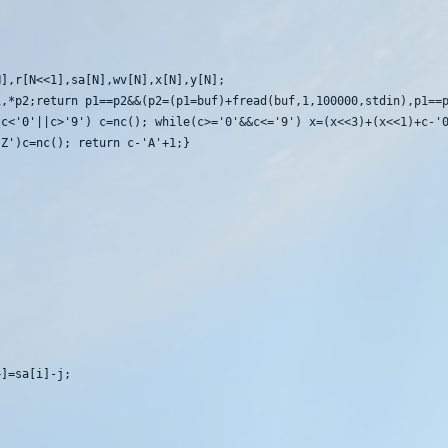
],r[N<<1],sa[N],wv[N],x[N],y[N];

,*p2;return p1==p2&&(p2=(p1=buf)+fread(buf,1,100000,stdin),p1==p
c<'0'||c>'9') c=nc(); while(c>='0'&&c<='9') x=(x<<3)+(x<<1)+c-'0
Z')c=nc(); return c-'A'+1;}
