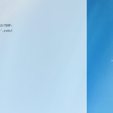
2)?EOF:*p1++;}

',c=nc(); return x;}
