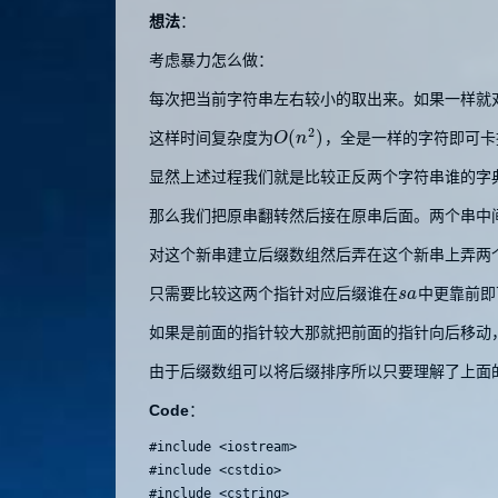
想法
：
考虑暴力怎么做：
每次把当前字符串左右较小的取出来。如果一样就
2
(
)
这样时间复杂度为
，全是一样的字符即可卡
O
O
(
n
n
2
)
显然上述过程我们就是比较正反两个字符串谁的字
那么我们把原串翻转然后接在原串后面。两个串中
对这个新串建立后缀数组然后弄在这个新串上弄两
只需要比较这两个指针对应后缀谁在
中更靠前即
s
s
a
a
如果是前面的指针较大那就把前面的指针向后移动
由于后缀数组可以将后缀排序所以只要理解了上面
Code
：
#include <iostream>

#include <cstdio>

#include <cstring>
