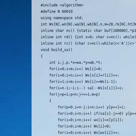
#include <algorithm>

#define N 60010 

using namespace std;

int Ws[N],wn[N],wa[N],wb[N],n,m=28,rk[N],ht[N
inline char nc() {static char buf[100000],*p1
inline int rd() {int x=0; char c=nc(); while(
inline int rc() {char c=nc();while(c<'A'||c>'
void build_sa()

{

	int i,j,p,*x=wa,*y=wb,*t;

	for(i=0;i<m;i++) Ws[i]=0;

	for(i=0;i<n;i++) Ws[x[i]=r[i]]++;

	for(i=1;i<m;i++) Ws[i]+=Ws[i-1];

	for(i=n-1;~i;i--) sa[--Ws[x[i]]]=i;

	for(j=p=1;p<n;j<<=1,m=p)

	{

		for(p=0,i=n-j;i<n;i++) y[p++]=i;

		for(i=0;i<n;i++) if(sa[i]-j>=0) y[p++]=sa[i]-j;

		for(i=0;i<n;i++) wv[i]=x[y[i]];

		for(i=0;i<m;i++) Ws[i]=0;

		for(i=0;i<n;i++) Ws[wv[i]]++;
