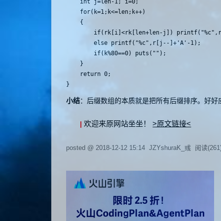
	int j=len-1; i=0;

	for(k=1;k<=len;k++)

	{

		if(rk[i]<rk[len+len-j]) printf("%c",r[i++]+'A'-1);

		else printf("%c",r[j--]+'A'-1);

		if(k%80==0) puts("");

	}

	return 0;

小结
：后缀数组的本质就是把所有后缀排序。好好
欢迎来原网站坐坐！
>原文链接<
|
posted @
2018-12-12 15:14
JZYshuraK_彧
阅读(
261