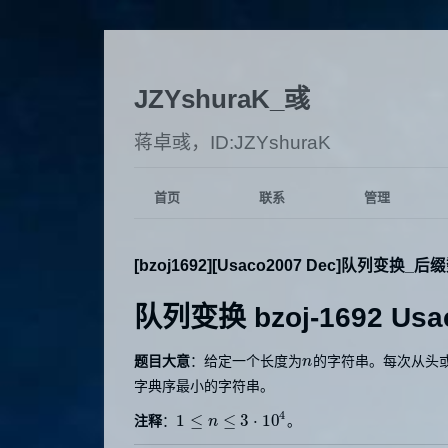
JZYshuraK_彧
蒋卓彧，ID:JZYshuraK
首页
联系
管理
[bzoj1692][Usaco2007 Dec]队列变换_
队列变换 bzoj-1692 Usac
题目大意
：给定一个长度为
的字符串。每次从头
n
n
字典序最小的字符串。
4
1
≤
≤
3
⋅
10
注释
：
。
1
≤
n
≤
n
3
⋅
10
4