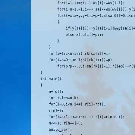
		for(i=1;i<m;i++) Ws[i]+=Ws[i-1];

		for(i=n-1;~i;i--) sa[--Ws[wv[i]]]=y[i];

		for(t=x,x=y,y=t,i=p=1,x[sa[0]]=0;i<n;i++)

		{

			if(y[sa[i]]==y[sa[i-1]]&&y[sa[i]+j]==y[sa[i-1]+j]) x[sa[i]]=p-1;

			else x[sa[i]]=p++;

		}

	}

	for(i=1;i<n;i++) rk[sa[i]]=i;

	for(i=p=0;i<n-1;ht[rk[i++]]=p)

		for(p?p--:0,j=sa[rk[i]-1];r[i+p]==r[j+p];p++);

}

int main()

{

	n=rd();

	int i,len=n,k;

	for(i=0;i<n;i++) r[i]=rc();

	r[n]=0;

	for(i=n+1;i<=n+n;i++) r[i]=r[n+n-i];

	n<<=1; r[n++]=0;

	build_sa();
