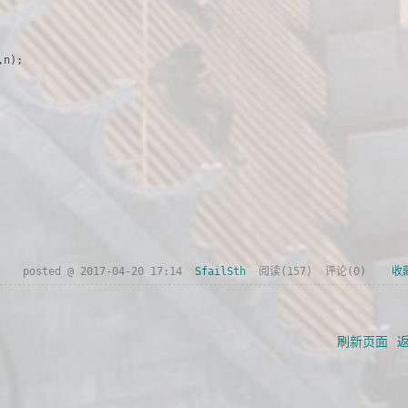
n);

posted @
2017-04-20 17:14
SfailSth
阅读(
157
) 评论(
0
)
收
刷新页面