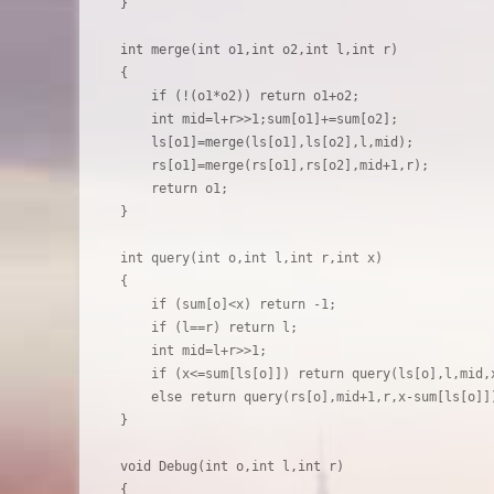
}

int merge(int o1,int o2,int l,int r)

{

    if (!(o1*o2)) return o1+o2;

    int mid=l+r>>1;sum[o1]+=sum[o2];

    ls[o1]=merge(ls[o1],ls[o2],l,mid);

    rs[o1]=merge(rs[o1],rs[o2],mid+1,r);

    return o1;

}

int query(int o,int l,int r,int x)

{

    if (sum[o]<x) return -1;

    if (l==r) return l;

    int mid=l+r>>1;

    if (x<=sum[ls[o]]) return query(ls[o],l,mid,x
    else return query(rs[o],mid+1,r,x-sum[ls[o]])
}

void Debug(int o,int l,int r)

{
