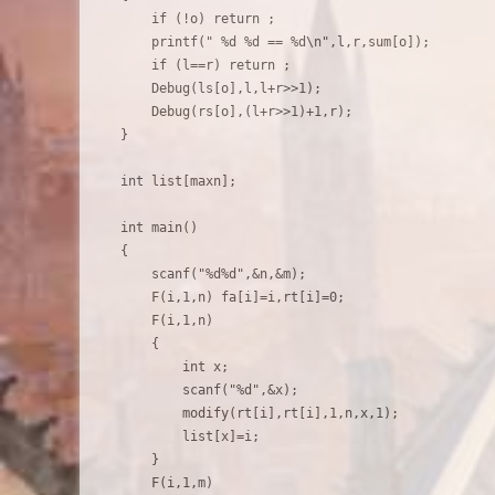
    if (!o) return ;

    printf(" %d %d == %d\n",l,r,sum[o]);

    if (l==r) return ;

    Debug(ls[o],l,l+r>>1);

    Debug(rs[o],(l+r>>1)+1,r);

}

int list[maxn];

int main()

{

    scanf("%d%d",&n,&m);

    F(i,1,n) fa[i]=i,rt[i]=0;

    F(i,1,n)

    {

        int x;

        scanf("%d",&x);

        modify(rt[i],rt[i],1,n,x,1);

        list[x]=i;

    }

    F(i,1,m)
