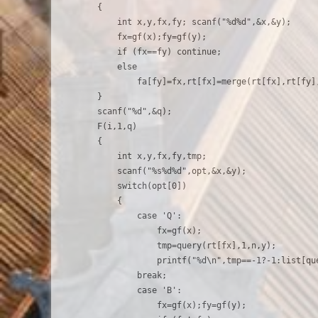
    {

        int x,y,fx,fy; scanf("%d%d",&x,&y);

        fx=gf(x);fy=gf(y);

        if (fx==fy) continue;

        else

            fa[fy]=fx,rt[fx]=merge(rt[fx],rt[fy],
    }

    scanf("%d",&q);

    F(i,1,q)

    {

        int x,y,fx,fy,tmp;

        scanf("%s%d%d",opt,&x,&y);

        switch(opt[0])

        {

            case 'Q':

                fx=gf(x);

                tmp=query(rt[fx],1,n,y);

                printf("%d\n",tmp==-1?-1:list[que
            break;

            case 'B':

                fx=gf(x);fy=gf(y);
