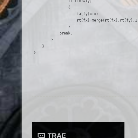
                if (fx!=fy)

                {

                    fa[fy]=fx;

                    rt[fx]=merge(rt[fx],rt[fy],1,
                }

            break;

        }

    }
