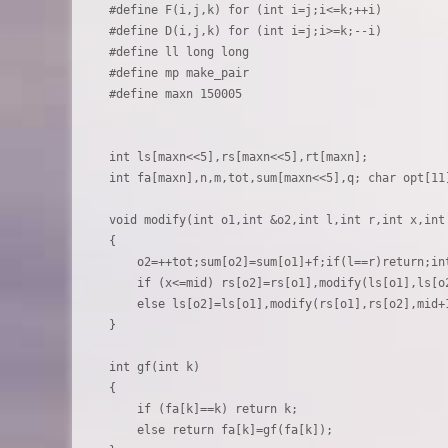
#define F(i,j,k) for (int i=j;i<=k;++i)

#define D(i,j,k) for (int i=j;i>=k;--i)

#define ll long long

#define mp make_pair

#define maxn 150005

int ls[maxn<<5],rs[maxn<<5],rt[maxn];

int fa[maxn],n,m,tot,sum[maxn<<5],q; char opt[11]
void modify(int o1,int &o2,int l,int r,int x,int 
{

    o2=++tot;sum[o2]=sum[o1]+f;if(l==r)return;int
    if (x<=mid) rs[o2]=rs[o1],modify(ls[o1],ls[o2
    else ls[o2]=ls[o1],modify(rs[o1],rs[o2],mid+1
}

int gf(int k)

{

    if (fa[k]==k) return k;

    else return fa[k]=gf(fa[k]);
