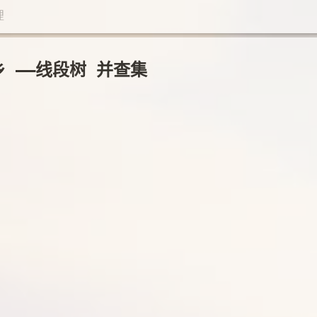
理
永无乡 ——线段树 并查集