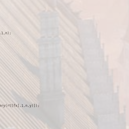
1,n);

ry(rt[fx],1,n,y)]);
