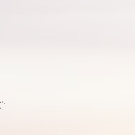
);

;
