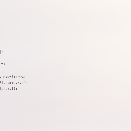
;

f)

 mid=l+r>>1;

],l,mid,x,f);

,r,x,f);
