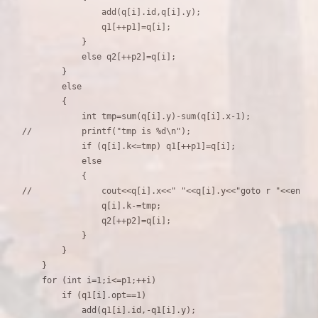
                add(q[i].id,q[i].y);

                q1[++p1]=q[i];

            }

            else q2[++p2]=q[i];

        }

        else

        {

            int tmp=sum(q[i].y)-sum(q[i].x-1);

//          printf("tmp is %d\n");

            if (q[i].k<=tmp) q1[++p1]=q[i];

            else

            {

//              cout<<q[i].x<<" "<<q[i].y<<"goto r "<<endl;

                q[i].k-=tmp;

                q2[++p2]=q[i];

            }

        }

    }

    for (int i=1;i<=p1;++i)

        if (q1[i].opt==1)

            add(q1[i].id,-q1[i].y);
