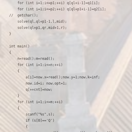
    for (int i=1;i<=p1;++i) q[ql+i-1]=q1[i];

    for (int i=1;i<=p2;++i) q[ql+p1+i-1]=q2[i];

//  getchar();

    solve(ql,ql+p1-1,l,mid);

    solve(ql+p1,qr,mid+1,r);

}

int main()

{

    n=read();m=read();

    for (int i=1;i<=n;++i)

    {

        a[i]=now.x=read();now.y=1;now.k=inf;

        now.id=i; now.opt=1;

        q[++cnt]=now;

    }

    for (int i=1;i<=m;++i)

    {

        scanf("%s",s);

        if (s[0]=='Q')

        {
