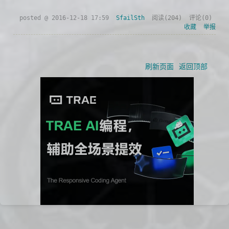
posted @
2016-12-18 17:59
SfailSth
阅读(
204
) 评论(
0
)
收藏
举报
刷新页面
返回顶部