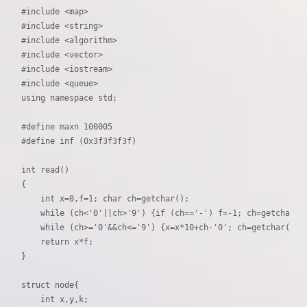
#include <map>

#include <string>

#include <algorithm>

#include <vector>

#include <iostream>

#include <queue>

using namespace std;

#define maxn 100005

#define inf (0x3f3f3f3f)

int read()

{

    int x=0,f=1; char ch=getchar();

    while (ch<'0'||ch>'9') {if (ch=='-') f=-1; ch=getchar();
    while (ch>='0'&&ch<='9') {x=x*10+ch-'0'; ch=getchar();}

    return x*f;

}

struct node{

    int x,y,k;
