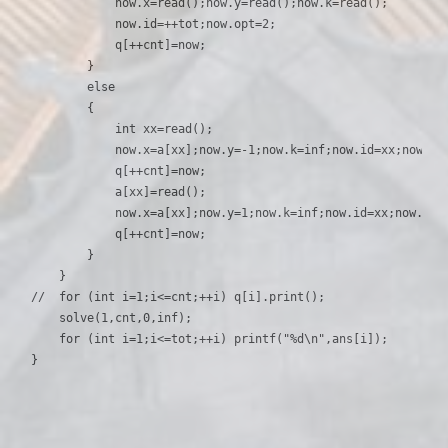
            now.x=read();now.y=read();now.k=read();

            now.id=++tot;now.opt=2;

            q[++cnt]=now;

        }

        else

        {

            int xx=read();

            now.x=a[xx];now.y=-1;now.k=inf;now.id=xx;now.opt
            q[++cnt]=now;

            a[xx]=read();

            now.x=a[xx];now.y=1;now.k=inf;now.id=xx;now.opt=
            q[++cnt]=now;

        }

    }

//  for (int i=1;i<=cnt;++i) q[i].print();

    solve(1,cnt,0,inf);

    for (int i=1;i<=tot;++i) printf("%d\n",ans[i]);
