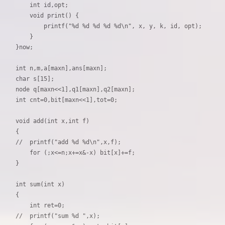
    int id,opt;

    void print() {

        printf("%d %d %d %d %d\n", x, y, k, id, opt);

    }

}now;

int n,m,a[maxn],ans[maxn]; 

char s[15];

node q[maxn<<1],q1[maxn],q2[maxn];

int cnt=0,bit[maxn<<1],tot=0;

void add(int x,int f)

{

//  printf("add %d %d\n",x,f);

    for (;x<=n;x+=x&-x) bit[x]+=f;

}

int sum(int x)

{

    int ret=0;

//  printf("sum %d ",x);
