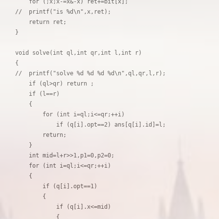
    for (;x;x-=x&-x) ret+=bit[x];

//  printf("is %d\n",x,ret);

    return ret;

}

void solve(int ql,int qr,int l,int r)

{

//  printf("solve %d %d %d %d\n",ql,qr,l,r);

    if (ql>qr) return ;

    if (l==r)

    {

        for (int i=ql;i<=qr;++i)

            if (q[i].opt==2) ans[q[i].id]=l;    

        return;

    }

    int mid=l+r>>1,p1=0,p2=0;

    for (int i=ql;i<=qr;++i)

    {

        if (q[i].opt==1)

        {

            if (q[i].x<=mid)

            {
