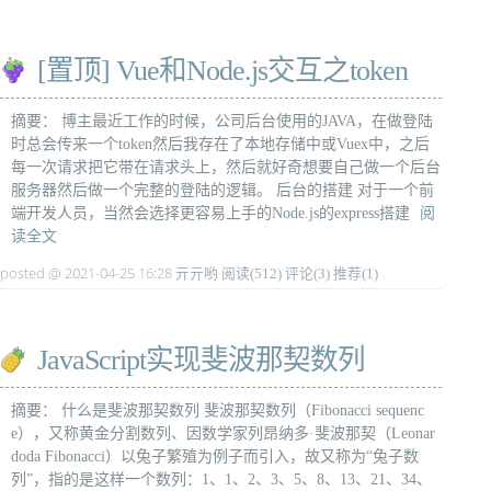
[置顶]
Vue和Node.js交互之token
摘要： 博主最近工作的时候，公司后台使用的JAVA，在做登陆
时总会传来一个token然后我存在了本地存储中或Vuex中，之后
每一次请求把它带在请求头上，然后就好奇想要自己做一个后台
服务器然后做一个完整的登陆的逻辑。 后台的搭建 对于一个前
端开发人员，当然会选择更容易上手的Node.js的express搭建
阅
读全文
posted @ 2021-04-25 16:28 亓亓哟
阅读(512)
评论(3)
推荐(1)
JavaScript实现斐波那契数列
摘要： 什么是斐波那契数列 斐波那契数列（Fibonacci sequenc
e），又称黄金分割数列、因数学家列昂纳多·斐波那契（Leonar
doda Fibonacci）以兔子繁殖为例子而引入，故又称为“兔子数
列”，指的是这样一个数列：1、1、2、3、5、8、13、21、34、