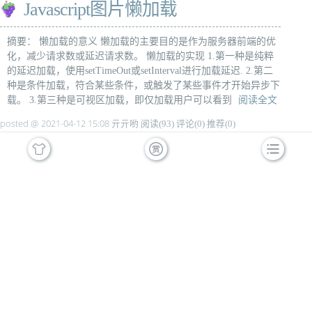
Javascript图片懒加载
摘要： 懒加载的意义 懒加载的主要目的是作为服务器前端的优
化，减少请求数或延迟请求数。 懒加载的实现 1.第一种是纯粹
的延迟加载，使用setTimeOut或setInterval进行加载延迟. 2.第二
种是条件加载，符合某些条件，或触发了某些事件才开始异步下
载。 3.第三种是可视区加载，即仅加载用户可以看到
阅读全文
posted @ 2021-04-12 15:08 亓亓哟
阅读(93)
评论(0)
推荐(0)
JavaScript设计模式(二)：工厂模式
摘要： 工厂模式模式的定义与特点 工厂模式（Factory Pattern）
是编程中最常用的设计模式之一。这种类型的设计模式属于创建
型模式，它提供了一种创建对象的最佳方式。在工厂模式中，我
们在创建对象时不会对客户端暴露创建逻辑，并且是通过使用一
个共同的接口来指向新创建的对象。 简单工厂模式：专门定义
一个类来
阅读全文
posted @ 2021-04-12 14:04 亓亓哟
阅读(143)
评论(0)
推荐(0)