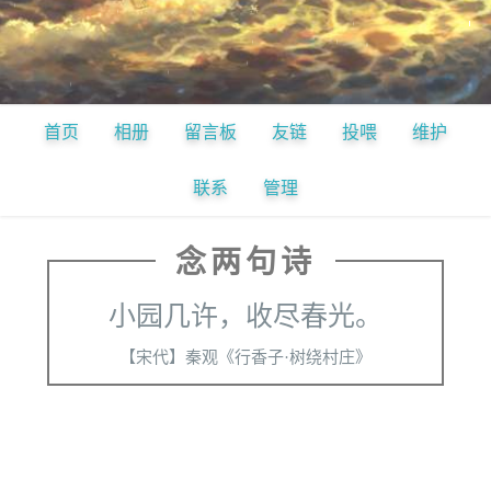
首页
相册
留言板
友链
投喂
维护
联系
管理
念两句诗
小园几许，收尽春光。
【宋代】秦观《行香子·树绕村庄》