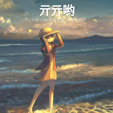
亓亓哟
万物之始,大道至简,衍化至繁