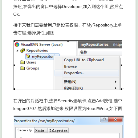
按钮
,在弹出的窗口中选择
Developer,加入到这个组
,然后点
Ok.
接下来我们需要给用户组设置权限，在
MyRepository上单
击右键
,选择属性
,如图
:
在弹出的对话框中
,选择
Security选项卡
,点击
Add按钮
,选中
longen0707,然后添加进来
,权限设置为
Read/Write,如下图
: