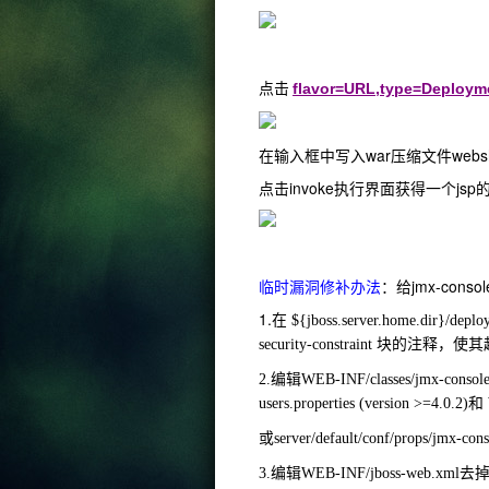
点击
flavor=URL,type=Deploym
在输入框中写入war压缩文件websh
点击invoke执行界面获得一个jsp的
临时漏洞修补办法
：给jmx-cons
1.在
${jboss.server.home.dir}/
security-constraint 块的注释，
2.编辑
WEB-INF/classes/jmx-console-
users.properties
(version >=4.0.2)和
或server/default/conf/props/jmx-conso
3.编辑
WEB-INF/jboss-web.xml去掉