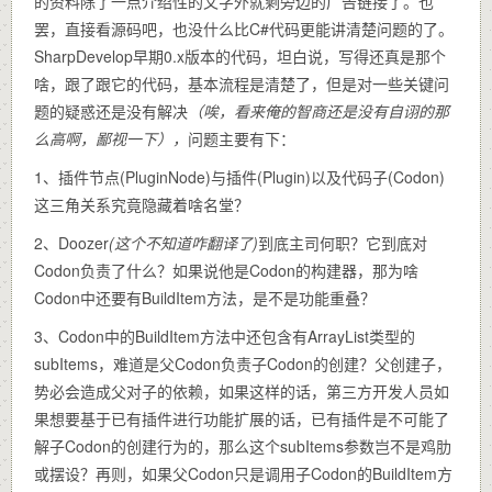
的资料除了一点介绍性的文字外就剩旁边的广告链接了。也
罢，直接看源码吧，也没什么比C#代码更能讲清楚问题的了。
SharpDevelop早期0.x版本的代码，坦白说，写得还真是那个
啥，跟了跟它的代码，基本流程是清楚了，但是对一些关键问
题的疑惑还是没有解决
（唉，看来俺的智商还是没有自诩的那
么高啊，鄙视一下），
问题主要有下：
1、插件节点(PluginNode)与插件(Plugin)以及代码子(Codon)
这三角关系究竟隐藏着啥名堂？
2、Doozer
(这个不知道咋翻译了)
到底主司何职？它到底对
Codon负责了什么？如果说他是Codon的构建器，那为啥
Codon中还要有BuildItem方法，是不是功能重叠？
3、Codon中的BuildItem方法中还包含有ArrayList类型的
subItems，难道是父Codon负责子Codon的创建？父创建子，
势必会造成父对子的依赖，如果这样的话，第三方开发人员如
果想要基于已有插件进行功能扩展的话，已有插件是不可能了
解子Codon的创建行为的，那么这个subItems参数岂不是鸡肋
或摆设？再则，如果父Codon只是调用子Codon的BuildItem方