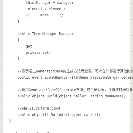
		this.Manager = manager;

		_element = element;

		/* ... more ... */

	}

	public ThemeManager Manager

	{

		get;

		private set;

	}

	//表示通过GeneratorBase的生成方法后激发，可以在外部进行其他附加处理

	public event EventHandler<ItemGeneratedEventArgs> Generated;

	//调用GeneratorBase的Generate方法生成目标对象，并将该目标对象与caller参数指定的容器进行粘合

	public object Build(object caller, string menuName);

	//对Build方法的复合处理

	public object[] BuildAll(object caller);

}
