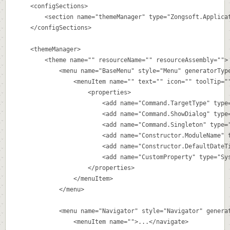
	<configSections>

		<section name="themeManager" type="Zongsoft.Applications.Configuration.ThemeManagerSection, Zongsoft.Applications" />

	</configSections>

	<themeManager>

		<theme name="" resourceName="" resourceAssembly="">

			<menu name="BaseMenu" style="Menu" generatorType="Zogsoft.Applications.Themes.ThemeMenuElementGenerator, Zongsoft.Applications">

				<menuItem name="" text="" icon="" toolTip="" shortcut="" commandType="Zongsoft.Applications.WinForms.ShowFormCommand, Zongsoft.Applications">

					<properties>

						<add name="Command.TargetType" type="System.String" value="Zongsoft.AMS.Basic.FTimeSpan, Zongsoft.AMS" />

						<add name="Command.ShowDialog" type="System.Boolean" value="False" />

						<add name="Command.Singleton" type="System.Boolean" value="True" />

						<add name="Constructor.ModuleName" type="System.String" value="" />

						<add name="Constructor.DefaultDateTimePart" type="Zongsoft.AMS.Common.DateTimePart, Zongsoft.AMS.Common" value="Time" />

						<add name="CustomProperty" type="System.Object" value="" />

					</properties>

				</menuItem>

			</menu>

			<menu name="Navigator" style="Navigator" generatorType="Zogsoft.Applications.Themes.ThemeMenuGenerator, Zongsoft.Applications">

				<menuItem name="">...</navigate>
