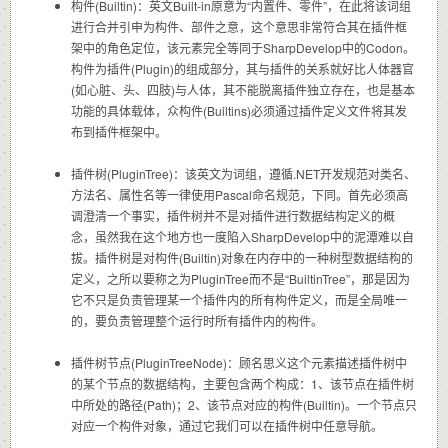
构件(Builtin)：英文Built-in原意为“内置件、零件”，在此将该词组
进行合并引申为构件、部件之意，这个意思非常符合其在插件框
架中的角色定位，该元素完全等同于SharpDevelop中的Codon。
构件为插件(Plugin)的组成部分，其与插件的关系就好比人体器官
(如心脏、头、四肢)与人体，其不能脱离插件独立存在，也是基本
功能的具体载体，众构件(Builtins)必须通过插件定义文件将其发
布到插件框架中。
插件树(PluginTree)：该英文为词组，遵循.NET开发规范对类名、
方法名、属性名等一律使用Pascal命名规范，下同。首先必须高
调澄清一个事实，插件树并不是对插件进行数据结构定义的概
念，虽然我在这个地方也一度陷入SharpDevelop中的泥潭难以自
拔。插件树是对构件(Builtin)对象在内存中的一种树型数据结构的
定义，之所以要称之为PluginTree而不是“BuiltinTree”，那是因为
它不只是负责管理某一个插件内的所有构件定义，而是全局唯一
的，要负责管理整个运行时所有插件内的构件。
插件树节点(PluginTreeNode)：顾名思义这个元素描述插件树中
的某个节点的数据结构，主要包含两个构成：1、该节点在插件树
中所处的路径(Path)；2、该节点对应的构件(Builtin)。一个节点只
对应一个构件对象，通过它我们可以在插件树中任意导航。