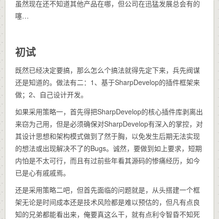
虽然现在还不知道其他产品在哪，但公司在迅猛发展总会有的
噻…
初试
既然已经决定要搞，那么怎么个搞法就得先定下来，兵先阀谋
还是知道的。做法有二：1、基于SharpDevelop的插件框架来
做；2、自己设计开发。
如果采用策略一，首先得把SharpDevelop的核心插件库剥离出
来窃为己用，但是必须确保对SharpDevelop有深入的掌控，对
其设计思想和架构模式做到了然于胸，以免发生后期无法实现
的想法或出现解决不了的Bugs。诚然，要做到如上要求，短期
内怕是不太可行，而且有过前些年看其源码的惨痛经历，如今
已是心有戚戚焉。
还是采用策略二吧，但首先面临的问题就是，从头搭建一个框
架无论是时间成本还是技术风险都是难以预估的，但凡有点良
知的兄弟都能看出来，俺要真这么干，就有点利令智昏不知死