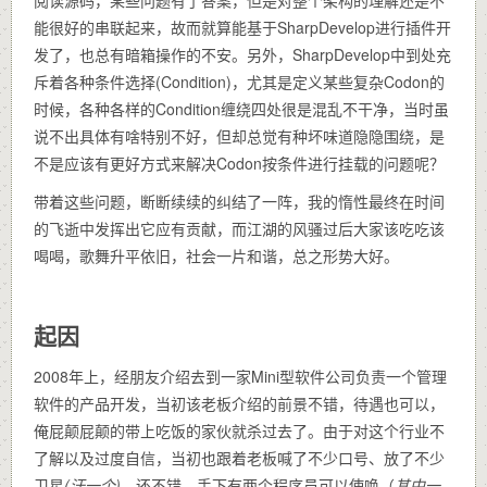
能很好的串联起来，故而就算能基于SharpDevelop进行插件开
发了，也总有暗箱操作的不安。另外，SharpDevelop中到处充
斥着各种条件选择(Condition)，尤其是定义某些复杂Codon的
时候，各种各样的Condition缠绕四处很是混乱不干净，当时虽
说不出具体有啥特别不好，但却总觉有种坏味道隐隐围绕，是
不是应该有更好方式来解决Codon按条件进行挂载的问题呢？
带着这些问题，断断续续的纠结了一阵，我的惰性最终在时间
的飞逝中发挥出它应有贡献，而江湖的风骚过后大家该吃吃该
喝喝，歌舞升平依旧，社会一片和谐，总之形势大好。
起因
2008年上，经朋友介绍去到一家Mini型软件公司负责一个管理
软件的产品开发，当初该老板介绍的前景不错，待遇也可以，
俺屁颠屁颠的带上吃饭的家伙就杀过去了。由于对这个行业不
了解以及过度自信，当初也跟着老板喊了不少口号、放了不少
卫星
(汗一个)
。还不错，手下有两个程序员可以使唤（
其中一