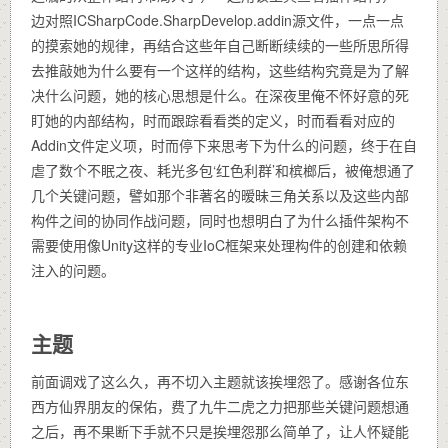
边对照ICSharpCode.SharpDevelop.addin源文件，一点一点
的摸索她的规律，再结合这些年自己断断续续的一些所思所得
去推敲她为什么要有一个这样的结构，这些结构究竟是为了解
决什么问题，她的核心思想是什么。在深夜里俺不怀好意的死
盯她的内部结构，时而跟踪看看类的定义，时而看看对应的
Addin文件定义项，时而停下来思考下为什么的问题，终于在自
虐了数个不眠之夜、耗光多包‘红色利群’和槟榔后，被俺想通了
几个关键问题，譬如那个非著名的暧昧三角关系以及这些内部
构件之间的协同作战问题，同时也想明白了为什么插件架构不
需要使用像Unity这样的专业IoC框架来处理构件的创建和依赖
注入的问题。
主题
前面调戏了这么久，再不切入主题就该挨埋怨了。感谢各位东
西方仙界朋友的保佑，费了九牛二虎之力把那些关键问题想通
之后，再不果断下手就不只是挨埋怨那么简单了，让人怀疑能