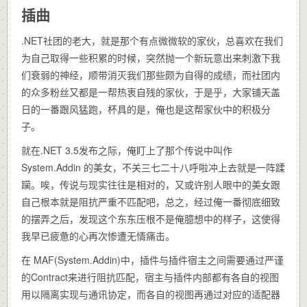
插曲
.NET社团的老大，就是那个有点微微软的家伙，总喜欢在我们
为自己取得一些积累的时候，突然抛一个新玩意出来刺激下我
们衰弱的神经，顺带消灭我们那些颇为自得的成绩，而社团内
的众多粉丝又都是一帮热衷自残的家伙，于是乎，大家铺天盖
日的一番跟风猛跑，杯具的是，俺也是这帮家伙中的积极分
子。
就在.NET 3.5发布之际，俺盯上了那个传说中叫作
System.Addin 的美女，不关三七二十八呼啦冲上去就是一阵蹂
躏。唉，传说与现实往往是相对的，又或许别人眼中的美女跟
自己根本就是阻抗严重不匹配吧，总之，经过俺一番彻底细致
的摆弄之后，发现这个东东压根不是俺臆想中的样子，这使得
我早已疲惫的心再次惨遭无情痛击。
在 MAF(System.Addin)中，插件与插件宿主之间需要通过严谨
的Contract来进行阻抗匹配，宿主与插件内部都有各自的视图
用以隔离实现与通讯协定，而各自的视图再通过对应的适配器