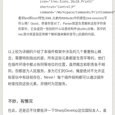
			icon="{res:Icons.16x16.Print}"

			shortcut="Control|P"

			command="/Workspace/Commands/PrintCommand
看到text和icon特性
(XML元素的Attribute)
中的那些{res:xxxxxxx}字
符么咯？Good，恭喜你答对了，Parser就是负责解析这些字符串
的家伙，它会返回一些别的什么玩意给构件(Builtin)对象，其中的
res:部分就是指定用哪个解析器来解析冒号(:)后面的内容。
以上较为详细的介绍了本插件框架中涉及的几个重要核心概
念，需要特别指出的是，所有这些元素都是生而平等的，他们
在插件环境中都占有同等地位的位置，虽然概念和职责各不相
同，但都是为人民服务，身为它们的God，俺是绝对不允许这
些家伙中有歧视存在，Never！每个插件结构都可以通过插件
树查找到这些元素，并随时为您服务。
不妙，有情况
在此，还是忍不住要批评一下SharpDevelop这位国际友人，虽