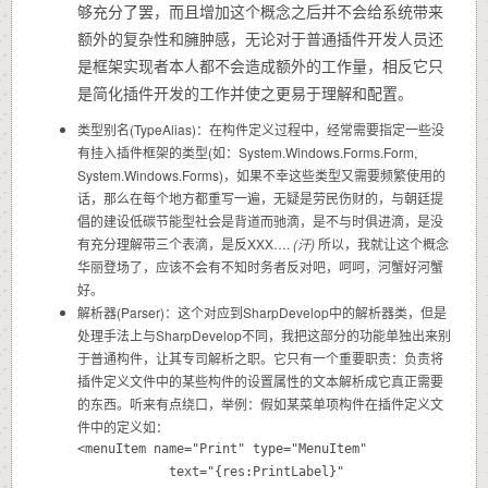
够充分了罢，而且增加这个概念之后并不会给系统带来
额外的复杂性和臃肿感，无论对于普通插件开发人员还
是框架实现者本人都不会造成额外的工作量，相反它只
是简化插件开发的工作并使之更易于理解和配置。
类型别名(TypeAlias)：在构件定义过程中，经常需要指定一些没
有挂入插件框架的类型(如：System.Windows.Forms.Form,
System.Windows.Forms)，如果不幸这些类型又需要频繁使用的
话，那么在每个地方都重写一遍，无疑是劳民伤财的，与朝廷提
倡的建设低碳节能型社会是背道而驰滴，是不与时俱进滴，是没
有充分理解带三个表滴，是反XXX….
(汗)
所以，我就让这个概念
华丽登场了，应该不会有不知时务者反对吧，呵呵，河蟹好河蟹
好。
解析器(Parser)：这个对应到SharpDevelop中的解析器类，但是
处理手法上与SharpDevelop不同，我把这部分的功能单独出来别
于普通构件，让其专司解析之职。它只有一个重要职责：负责将
插件定义文件中的某些构件的设置属性的文本解析成它真正需要
的东西。听来有点绕口，举例：假如某菜单项构件在插件定义文
件中的定义如：
<menuItem name="Print" type="MenuItem"

			text="{res:PrintLabel}"
