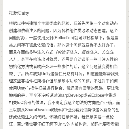
把玩Unity
根据以往搭建那个主题类库的经验，我首先面临一个对象动态
创建和依赖注入的问题，因为各种组件类必须动态创建，这个
问题好办，一般使用反射(Reflection)就可以轻松拿下，但是当
类之间存在彼此依赖的话，那么这个问题就变得不太好办了，
而且在面临多种注入方式
（构造子注入、属性注入、方法注
入）
，甚至在构造出对象后，还需要自动调用一些非注入性的
初始化方法或者响应处理一些事件的话，这个问题就变得相当
棘手了。所幸我对Unity这位仁兄略有耳闻，知道他能够帮我处
理这些非插件框架核心但却是基本功能的问题，不过对于如何
使用Unity与插件框架进行整合，我还没有清晰的思路，更让我
抑郁的是，至今还没听说过SharpDevelop或者Eclipse中集成
相关IoC容器的做法，我不确定我这个想法的方向是否正确，而
且以前从SharpDevelop的源码中也没看到过类似这么复杂的创
建或依赖注入的代码。怀疑终归是怀疑，我还是需要一点论
证，至少我需要仔细了解下Unity的内部构造，起码也要看看能