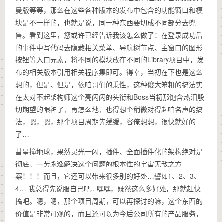
曼版等等，那么在这些各种版本的发布中包含的功能窗口和模
块是不一样的，也就是说，同一种东西要切成不同部分去兜
售。看到这里，您或许已经告诉我该怎么做了：在登录成功后
的事件中写代码去隐藏相关菜单、导航树节点、主窗口的图形
按钮等入口元素，将不同的模块放在不同的Library项目中，发
布的相关版本引用相关程序集即可。得幸，当初在下也是这么
想的，但是、但是，依咱哥们的秉性，这种傻大笨粗的搞法实
在太对不起架构师这个亮闪闪的头衔和Boss当初那饱含热泪殷
切期望的眼神了，再怎么地，也得想个稍微对得起咱名声的搞
法，嗯，嗯，那个项目周期先缓缓，容俺想想，很快就好的
了…
彗星撞地球，果然灵光一闪，插件、全面插件化的架构绝对是
彻底、一劳永逸解决这个问题的根本性的宇宙无敌之方
案！！！而且，它还可以带来很多别的好处…譬如1、2、3、
4… 我总得先说服自己吧.. 嘿嘿，既然这么多好处，那就赶快
搞吧。嗯，嗯，那个项目周期，可以再探讨的嘛，这个东西的
价值是非常可观的，而且还可以为今后公司所有的产品服务，