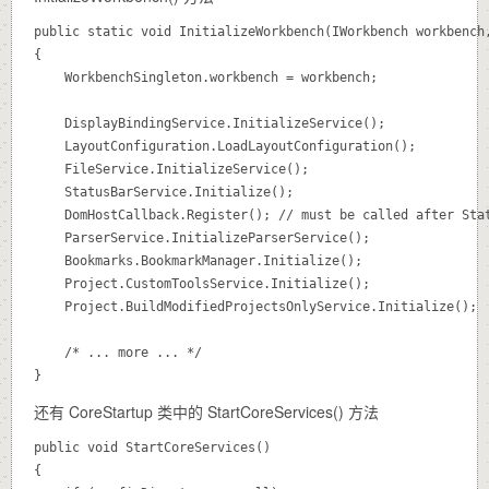
public static void InitializeWorkbench(IWorkbench workbench,
{

	WorkbenchSingleton.workbench = workbench;

	DisplayBindingService.InitializeService();

	LayoutConfiguration.LoadLayoutConfiguration();

	FileService.InitializeService();

	StatusBarService.Initialize();

	DomHostCallback.Register(); // must be called after StatusBarService.Initialize()

	ParserService.InitializeParserService();

	Bookmarks.BookmarkManager.Initialize();

	Project.CustomToolsService.Initialize();

	Project.BuildModifiedProjectsOnlyService.Initialize();

	/* ... more ... */

}
还有 CoreStartup 类中的 StartCoreServices() 方法
public void StartCoreServices()

{
