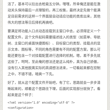
活了，基本可以拉出去枪毙五分钟。嘿嘿，所幸俺还是能在激
动关头保持最后一点理智的，再三权衡，最终决定先做个能满
足目前需求的这样一个界面层自动适应功能的类库出来，其他
伟大的想法等日后择机再搞吧。
要满足将功能入口点动态挂载到主窗口中去，必须得定义一个
配置文件，这个文件起码需要描述挂入的类型（如菜单、导航
树、主窗口的桌面快捷图标）、目标窗口的类型、挂载点的显
示文本、图标等，不同的角色需要有不同的配置方案，那么可
能还要包含一个对挂载配置进行选择的机制。嗯，差不多先就
这些了，呵呵，至此俺的想法还是这么纯朴，真为自己骄傲，
没有引入其他脱离实际的高调想法进来，一切看起来都在控制
之中，不错不错，暗爽一下先。
好了，就从这个配置文件开始吧，有了它，思路就会一步步清
晰起来的，顺着这个思路往下理，后面的实现部分就快了。看
起来是这个样子：
<?xml version="1.0" encoding="utf-8" ?>

<configuration>
