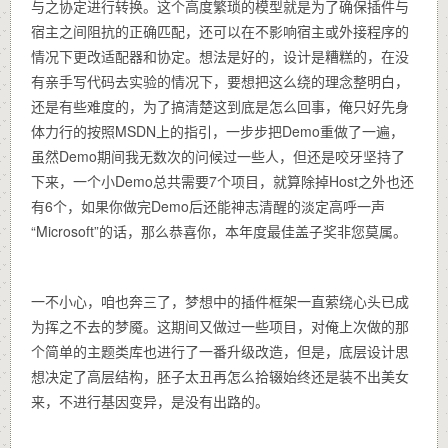
与之协定进行转换。这个高度繁琐的模型就是为了确保插件与
宿主之间阻抗的正确匹配，还可以在不影响宿主或外接程序的
情况下更改适配器和协定。想法是好的，设计是糟糕的，在没
有亲手写代码去实验的情况下，要想把这么绕的理念整明白，
还是有些难度的，为了搞清楚这到底是怎么回事，俺只好先身
体力行的按照MSDN上的指引，一步步把Demo重做了一遍，
虽然Demo期间我无数次的问候过一些人，但还是咬牙坚持了
下来，一个小Demo总共需要7个项目，就算除掉Host之外也还
有6个，如果你做完Demo后还能神志清醒的淡定高呼一声
“Microsoft”的话，那么恭喜你，本年度最佳盖子奖非您莫属。
一不小心，咱也奔三了，梦想中的插件框架一直萦绕心头已成
为挥之不去的梦魇。这期间又做过一些项目，对俺上次做的那
个简单的主题类库也进行了一番升级改造，但是，底层设计思
想决定了高层结构，胚子太丑再怎么拾辍始终还是装不出美女
来，不进行基因变异，是没有出路的。