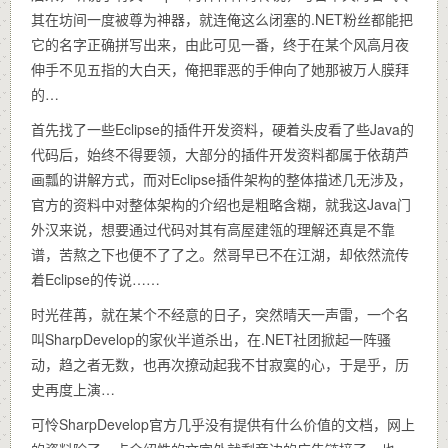
其在坊间一度被尊为神器，就连俺这么闭塞的.NET粉丝都能把
它的名字正确拼写出来，由此可见一番，终于在某个风高月夜
伸手不见五指的大白天，俺把罪恶的手伸向了她那被万人膜拜
的…
首先找了一些Eclipse的插件开发资料，硬着头皮看了些Java的
代码后，始终不得要领，大部分的插件开发资料都属于依葫芦
画瓢的讲解方式，而对Eclipse插件架构的整体描述几无涉及，
官方的资料中对整体架构的介绍也是粗略含糊，就我这Java门
外汉来说，想要通过代码对其有高屋建瓴的理解还真是不靠
谱，苦熬之下也便不了了之。然哥早已不在江湖，却依然流传
着Eclipse的传说……
时光荏苒，就在某个不经意的日子，突然晴天一声雷，一个名
叫SharpDevelop的家伙半道杀出，在.NET社团掀起一阵骚
动，趋之者无数，也再次撩动起我不甘寂寞的心，于是乎，历
史再度上演…
可怜SharpDevelop官方几乎没有提供有什么价值的文档，网上