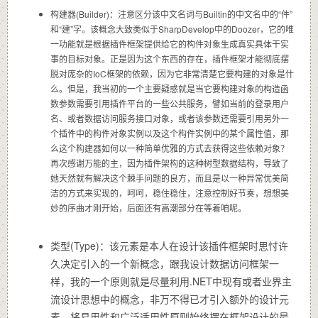
构建器(Builder)：注意区分该中文名词与Builtin的中文名中的“件”
和“建”字。该概念大致类似于SharpDevelop中的Doozer，它的唯
一功能就是根据插件框架提供给它的构件对象生成真实具体干实
事的目标对象。正是因为这个东西的存在，插件框架才能彻底摆
脱对庞杂的IoC框架的依赖，因为它非常清楚它要构建的对象是什
么。但是，我当初的一个主要疑惑就是当它要构建对象的构造函
数参数需要引用插件平台的一些公共服务，譬如当前的登录用户
名、或者数据访问服务接口对象，或者该参数还需要引用另外一
个插件中的构件对象实例以及这个构件实例中的某个属性值，那
么这个构建器如何以一种简单优雅的方式去获得这些依赖对象？
再次感谢万能的主，因为插件架构的这种树型数据结构，导致了
她天然就有解决这个棘手问题的良方，而且是以一种异常优美简
洁的方式来实现的，呵呵，稳住稳住，注意控制好节奏，想想美
妙的序曲才刚开始，后面还有高潮部分在等着咱呢。
类型(Type)：该元素是本人在设计该插件框架时思忖许
久决定引入的一个新概念，跟我设计数据访问框架一
样，我的一个原则就是尽量利用.NET中现有或者业界主
流设计思想中的概念，非万不得已才引入额外的设计元
素，将易用性和广泛适用性原则始终摆在框架设计的最