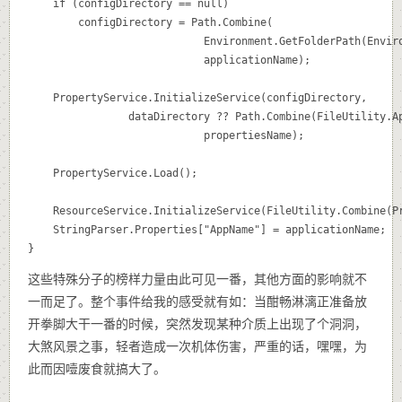
	if (configDirectory == null)

		configDirectory = Path.Combine(

                            Environment.GetFolderPath(Enviro
                            applicationName);

	PropertyService.InitializeService(configDirectory,

			    dataDirectory ?? Path.Combine(FileUtility.ApplicationRootPath, "data"),

                            propertiesName);

	PropertyService.Load();

	ResourceService.InitializeService(FileUtility.Combine(PropertyService.DataDirectory, "resources"));

	StringParser.Properties["AppName"] = applicationName;

}
这些特殊分子的榜样力量由此可见一番，其他方面的影响就不
一而足了。整个事件给我的感受就有如：当酣畅淋漓正准备放
开拳脚大干一番的时候，突然发现某种介质上出现了个洞洞，
大煞风景之事，轻者造成一次机体伤害，严重的话，嘿嘿，为
此而因噎废食就搞大了。