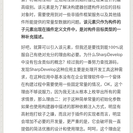
高级别。该元素是为了解决构建器创建构件对应的目标
对象时，需要使用到对一些非插件框架服务以及其他插
件所能提供的常量型数据的问题。
该元素只作为构件的
子元素出现在插件定义文件中，是对构件目标类型的一
种补充描述。
好吧，就算可以引入该元素，但我还是要找到能100%说
服自己有绝对充分的理由和必要。为什么SharpDevelop
中没有包含类似的概念？经过我的一番努力查找源码，
发现SharpDevelop这种应用主要是处理开发工具这种需
求，在这种应用中基本没有在企业管理软件中一个窗体
在构建过程中需要使用一些固定常量的情况，OK，这个
理由不够说服力，因为我无法从根本上枚举出所有的需
求情景，那么理由二：对于这种简单常量的初始化参数
如果也使用构建器中描述的那种依赖注入方式，明显有
高射炮打蚊子之嫌，而且对于插件的实现者而言，明显
会增加不必要的开发量，更严重的是，它会破坏我一直
提倡的简洁优雅的设计和使用理念。呵呵，这个理由足