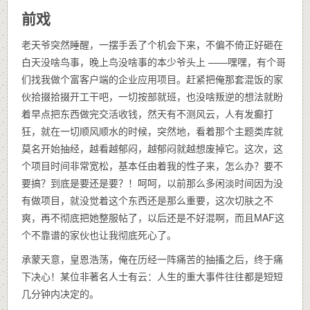
前戏
老天爷突然睡醒，一摆手丢了个机会下来，不偏不倚正好砸在
白天没啥鸟事，晚上鸟没啥事的本少爷头上 ——嘿嘿，有个哥
们找我做个富客户端的企业应用项目。赶紧把俺那套混饭的家
伙拾掇拾掇开工干吧，一切按部就班，也没啥叛逆的想法就盼
着早点把东西做完交活收钱，然天有不测风云，人有发癫打
狂，就在一切顺风顺水的时候，突然地，看着那个主题类库就
莫名开始抽经，越看越郁闷，越郁闷就越想废掉它。这次，这
个项目时间非常宽松，基本任由着我的性子来，怎么办？要不
要搞？到底是要还是要？！呵呵，以前那么多闲淡时间因为没
有做项目，就没觉着这个东西还是那么重要，这次切肤之不
爽，再不彻底把她整服帖了，以后还是不好混啊，而且MAF这
个不靠谱的家伙也让我彻底死心了。
承蒙天意，皇恩浩荡，俺在历经一阵痛苦的抽搐之后，终于痛
下决心！某位非著名人士有云：人生的重大事件往往都是短短
几分钟内决定的。