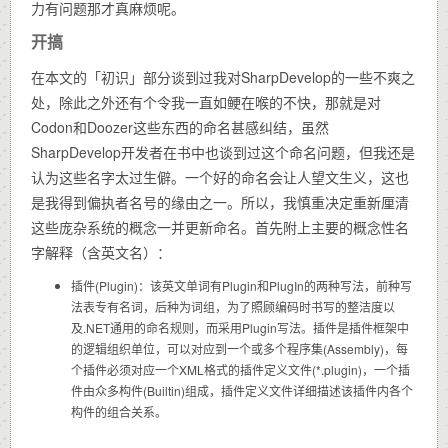
力有问题那才真麻烦呢。
开搞
在本文的「初识」部分谈到过我对SharpDevelop的一些不爽之
处，除此之外还有个令我一直如鲠在喉的不快，那就是对
Codon和Doozer这些东西的命名甚感纠结，虽然
SharpDevelop开发者在书中也谈到过这个命名问题，但我还是
认为这些名字太过生僻。一个好的命名会让人望文生义，这也
是我得到偏执者名号的缘由之一。所以，我慎重决定重新厘清
这些庞杂系统的概念一并更新命名。首先附上主要的概念性名
字解释（含英文名）：
插件(Plugin)：该英文单词有Plugin和PlugIn的两种写法，前种写
法表专有名词，后种为词组，为了照顾编码时书写的整洁度以
及.NET通用的命名规则，而采用Plugin写法。插件是插件框架中
的逻辑组织单位，可以对应到一个或多个程序集(Assembly)，每
个插件必须对应一个XML格式的插件定义文件(*.plugin)，一个插
件由众多构件(Builtin)组成，插件定义文件详细描述该插件内各个
构件的组合关系。