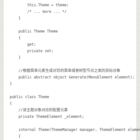
		this.Theme = theme;

		/* ... more ... */

	}

	public Theme Theme

	{

		get;

		private set;

	}

	//根据菜单元素生成对饮的菜单或者树型节点之类的目标对象

	public abstract object Generate(MenuElement element);

}

public class Theme

{

	//该主题对象对应的
配置元素

	private ThemeElement _element;

	internal Theme(ThemeManager manager, ThemeElement element)

	{
