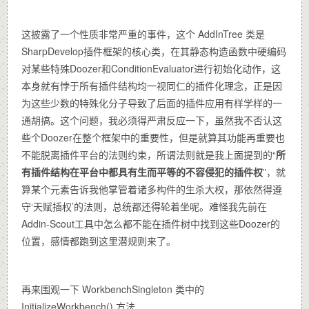
这披露了一个性质非常严重的事件，这个 AddInTree 类是
SharpDevelop插件框架的核心类，在其静态构造函数中硬编码
对某些特殊Doozer和ConditionEvaluator进行初始化动作，这
本身就有悖于所有插件结构均一视同仁的插件化理念，正是因
为这些少数的特殊化分子导致了后面的插件应用有样学样的一
通胡搞。这个问题，我必须得严肃反应一下，虽然我不否认这
些个Doozer在整个框架中的重要性，但是就算其功能再重要也
不能脱离插件平台的法则约束，所谓法则就是我上面提到的“
所
有插件结构在平台中都具有生而平等的不容侵犯的插件权
”，就
算某个元素告诉我他掌管着诸多构件的生杀大权，那依然得遵
守‘天赋插权’的法则，总统都还得轮着坐呢。难怪我先前在
Addin-Scout工具中怎么都不能在插件树中找到这些Doozer的
位置，感情都跑到这里潜规则来了。
再来围观一下 WorkbenchSingleton 类中的
InitializeWorkbench() 方法