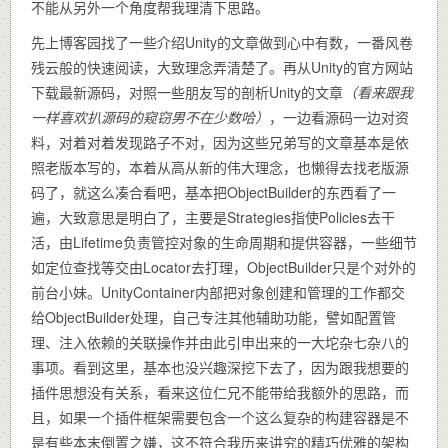
不能从另外一个角度帮我理清下思路。
先上博客园找了一些介绍Unity的文章做到心中有数，一番风卷
残云般的快速阅读，大致理念弄清楚了。再从Unity的官方网站
下载最新源码，对照一些朋友写的剖析Unity的文章
（看来跟我
一样喜欢扒源码的窥窃男不在少数哈）
，一边看源码一边对资
料，对着对着发现路子不对，因为这些兄弟写的文章基本是依
照老版本写的，本着从高从新的伟大理念，也懒得去找老版源
码了，就这么凑合看吧，基本把ObjectBuilder的东西看了一
遍，大致意思是明白了，主要是Strategies指使Policies去干
活，由Lifetime负责管控对象的生命周期和提供容器，一些细节
如定位查找等交由Locator去打理，ObjectBuilder只是个对外的
前台小妹。UnityContainer内部把对象创建和管理的工作都交
给ObjectBuilder处理，自己专注其他辅助功能，譬如配置管
理、注入依赖的关联操作并由此引申出来的一大坨杂七杂八的
事项。看到这里，基本也没兴趣深挖下去了，因为跟我想要的
插件思想没有关系，看来这位仁兄不能带给我额外的思路，而
且，如果一个插件框架需要包含一个这么复杂的构建容器是不
是有些本末倒置之嫌，这不符合我历来讲究的精巧优雅的架构