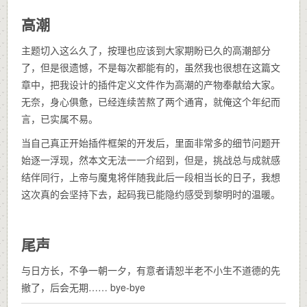
高潮
主题切入这么久了，按理也应该到大家期盼已久的高潮部分
了，但是很遗憾，不是每次都能有的，虽然我也很想在这篇文
章中，把我设计的插件定义文件作为高潮的产物奉献给大家。
无奈，身心俱惫，已经连续苦熬了两个通宵，就俺这个年纪而
言，已实属不易。
当自己真正开始插件框架的开发后，里面非常多的细节问题开
始逐一浮现，然本文无法一一介绍到，但是，挑战总与成就感
结伴同行，上帝与魔鬼将伴随我此后一段相当长的日子，我想
这次真的会坚持下去，起码我已能隐约感受到黎明时的温暖。
尾声
与日方长，不争一朝一夕，有意者请恕半老不小生不道德的先
撤了，后会无期…… bye-bye