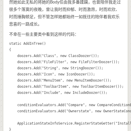
然她如此无私的将她的Body任由我多番蹂躏，也曾陪伴我走过
很多个落寞的夜晚，曾让我时而抑郁、时而激昂，时而欢欣、
时而捶胸顿足，但不管怎样她都始终一如既往的陪伴着我欢乐
悲喜的一路成长。
不幸在一些主要类中看到这样的代码：
static AddInTree()

{

	doozers.Add("Class", new ClassDoozer());

	doozers.Add("FileFilter", new FileFilterDoozer());

	doozers.Add("String", new StringDoozer());

	doozers.Add("Icon", new IconDoozer());

	doozers.Add("MenuItem", new MenuItemDoozer());

	doozers.Add("ToolbarItem", new ToolbarItemDoozer());

	doozers.Add("Include", new IncludeDoozer());

	conditionEvaluators.Add("Compare", new CompareConditionEvaluator());

	conditionEvaluators.Add("Ownerstate", new OwnerStateConditionEvaluator());

	ApplicationStateInfoService.RegisterStateGetter("Installed 3rd party AddIns", GetInstalledThirdPartyAddInsListAsString);

}