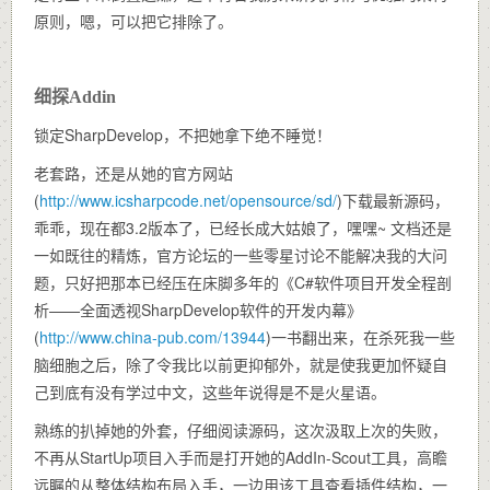
原则，嗯，可以把它排除了。
细探Addin
锁定SharpDevelop，不把她拿下绝不睡觉！
老套路，还是从她的官方网站
(
http://www.icsharpcode.net/opensource/sd/
)下载最新源码，
乖乖，现在都3.2版本了，已经长成大姑娘了，嘿嘿~ 文档还是
一如既往的精炼，官方论坛的一些零星讨论不能解决我的大问
题，只好把那本已经压在床脚多年的《C#软件项目开发全程剖
析——全面透视SharpDevelop软件的开发内幕》
(
http://www.china-pub.com/13944
)一书翻出来，在杀死我一些
脑细胞之后，除了令我比以前更抑郁外，就是使我更加怀疑自
己到底有没有学过中文，这些年说得是不是火星语。
熟练的扒掉她的外套，仔细阅读源码，这次汲取上次的失败，
不再从StartUp项目入手而是打开她的AddIn-Scout工具，高瞻
远瞩的从整体结构布局入手，一边用该工具查看插件结构，一