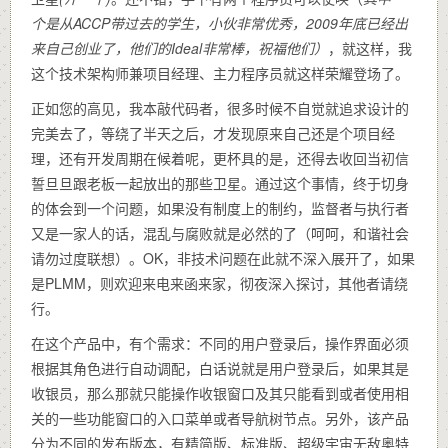
个是从ACCP带过去的学生，小伙非常优秀，2009年底已经出
来自己创业了，他们的Ideal非常棒，祝福他们）
，就这样，我
这个技术架构师兼项目经理、主力程序员就这样荣耀登场了。
正如您的高见，我本敲代码者，很多时候不自觉就追求设计的
完美去了，等绕了半天之后，才发现原来自己还是个项目经
理，还有开发周期在候着呢，更杯具的是，还得去收回当初信
誓旦旦跟老板一起放出的那些卫星。通过这个事情，终于切身
的体会到一个问题，如果没有制度上的制约，监督者与执行者
又是一家人的话，混乱与腐败就是必然的了（呵呵，和谐社会
请勿过度联想）。OK，非技术问题在此就不深入展开了，如果
是PLMM，则欢迎来电来函来家，彻夜深入探讨，其他者请绕
行。
在这个产品中，有个需求：不同的用户登录后，操作界面必须
根据其角色进行自动调配，白话说就是用户登录后，如果其是
收银员，那么那就只能操作收银窗口及其只能看到或者使用相
关的一些功能窗口的入口菜单或者导航树节点。另外，该产品
分为不同的发布版本，有精简版、标准版、超级宇宙无敌奥特