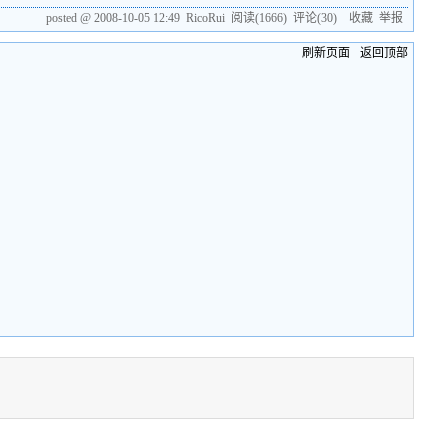
posted @
2008-10-05 12:49
RicoRui
阅读(
1666
) 评论(
30
)
收藏
举报
刷新页面
返回顶部