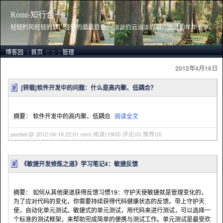
Romi-知行合一
轻轻的风轻轻的梦，轻轻的晨晨昏昏， 淡淡的云淡淡的泪，淡淡的年年岁岁。
博客园
::
首页
::
::
::
管理
2012年4月16日
[转载]软件开发中的问题：什么是高内聚、低耦合？
摘要： 软件开发中的高内聚、低耦合
阅读全文
posted @ 2012-04-16 22:01 romi
阅读(1903)
评论(0)
推荐(0)
《敏捷开发修炼之道》学习笔记4：敏捷反馈
摘要： 如何从其他渠道获得反馈习惯19：守护天使敏捷就是管理变化的，
为了应对代码的变化，你需要持续获得代码健康状态的反馈。带上守护天
使，自动化单元测试。敏捷式的单元测试，用代码来进行测试，可以选择一
个标准的测试框架，来帮助完成简单的便携与测试工作。单元测试是最受欢