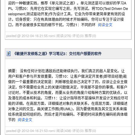
迎的一种敏捷实践，推荐《单元测试之道》。单元测还是可以很好的学习A
PI。习惯20：先用它在实现它编写之前，先写测试。将TDD(Test Driven De
velopment,测试驱动开发)作为设计工具，它会为你带来更简单更有效的设
计。切身感受：只在有具体理由的时候才开始编码，你可以专注于设计接
口，而不会被很多实现的细节干扰。习惯21：不同的环
阅读全文
posted @ 2012-04-16 21:55 romi
阅读(276)
评论(0)
推荐(0)
《敏捷开发修炼之道》学习笔记3：交付用户想要的软件
摘要： 没有任何计划在遇敌后还能继续执行。我们真正的敌人是变化。让
用户和客户参与开发很重要。习惯10：让客户做决定开发者(即项目经理)能
做的一个最重要的决定就是：判断哪些是自己决定不了的，应该让企业主做
决定。你不需要给业务上的关键问题做决定，毕竟那不是你的事情。和客户
讨论时，不要从技术的角度，而要从业务的角度介绍每种方案的优缺点，以
及潜在的成本和利益。习惯11：让设计指导而不是操纵开发设计文档应尽可
能的详细。在高层方面，详细描述对象的关联关系，在底层方面，详细描述
对象之间的交互。画关键工作图(用UML)，因为要使用类及其交互关系来描
绘系统是如何组织的。然后才是开始编码。不要把时间浪费在编码前具体细
节的
阅读全文
posted @ 2012-04-16 21:53 romi
阅读(438)
评论(0)
推荐(0)