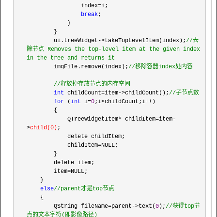
                index
=
i;

break
;

            }

        }

        ui.treeWidget
->takeTopLevelItem(index);
//
去
除节点 Removes the top-level item at the given index 
in the tree and returns it
        imgFile.remove(index);
//
移除容器index处内容

//
释放掉存放节点的内存空间
int
 childCount=item->childCount();
//
子节点数
for
 (
int
 i=
0
;i<childCount;i++
)

        {

            QTreeWidgetItem
* childItem=item-
>
child(0)
;

            delete childItem;

            childItem
=
NULL;

        }

        delete item;

        item
=
NULL;

    }

else
//
parent才是top节点
    {

        QString fileName
=parent->text(
0
);
//
获得top节
点的文本字符(即影像路径)