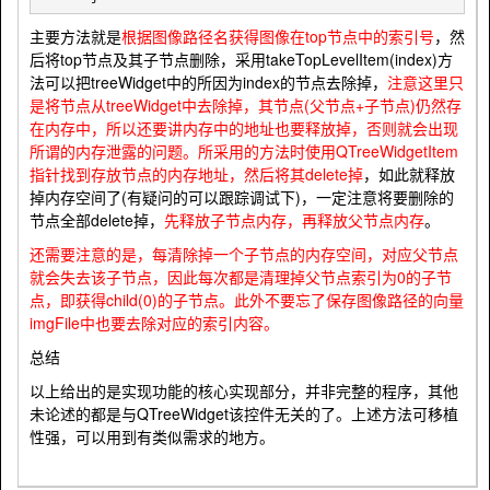
主要方法就是
根据图像路径名获得图像在top节点中的索引号
，然
后将top节点及其子节点删除，采用takeTopLevelItem(index)方
法可以把treeWidget中的所因为index的节点去除掉，
注意这里只
是将节点从treeWidget中去除掉，其节点(父节点+子节点)仍然存
在内存中，所以还要讲内存中的地址也要释放掉，否则就会出现
所谓的内存泄露的问题。所采用的方法时使用QTreeWidgetItem
指针找到存放节点的内存地址，然后将其delete掉
，如此就释放
掉内存空间了(有疑问的可以跟踪调试下)，一定注意将要删除的
节点全部delete掉，
先释放子节点内存，再释放父节点内存
。
还需要注意的是，每清除掉一个子节点的内存空间，对应父节点
就会失去该子节点，因此每次都是清理掉父节点索引为0的子节
点，即获得child(0)的子节点。此外不要忘了保存图像路径的向量
imgFile中也要去除对应的索引内容。
总结
以上给出的是实现功能的核心实现部分，并非完整的程序，其他
未论述的都是与QTreeWidget该控件无关的了。上述方法可移植
性强，可以用到有类似需求的地方。