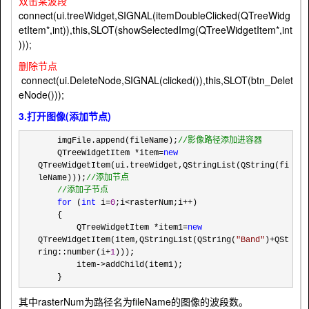
双击某波段
connect(ui.treeWidget,SIGNAL(itemDoubleClicked(QTreeWidg
etItem*,int)),this,SLOT(showSelectedImg(QTreeWidgetItem*,int
)));
删除节点
connect(ui.DeleteNode,SIGNAL(clicked()),this,SLOT(btn_Delet
eNode()));
3.打开图像(添加节点)
    imgFile.append(fileName);
//
影像路径添加进容器
    QTreeWidgetItem *item=
new
QTreeWidgetItem(ui.treeWidget,QStringList(QString(fi
leName)));
//
添加节点

//
添加子节点
for
 (
int
 i=
0
;i<rasterNum;i++
)

    {

        QTreeWidgetItem 
*item1=
new
QTreeWidgetItem(item,QStringList(QString(
"
Band
"
)+QSt
ring::number(i+
1
)));

        item
->
addChild(item1);

    }
其中rasterNum为路径名为fileName的图像的波段数。