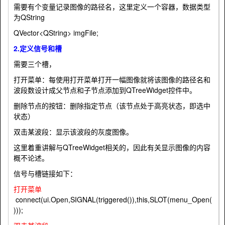
需要有个变量记录图像的路径名，这里定义一个容器，数据类型
为QString
QVector<QString> imgFile;
2.定义信号和槽
需要三个槽，
打开菜单：每使用打开菜单打开一幅图像就将该图像的路径名和
波段数设计成父节点和子节点添加到QTreeWidget控件中。
删除节点的按钮：删除指定节点（该节点处于高亮状态，即选中
状态）
双击某波段：显示该波段的灰度图像。
这里着重讲解与QTreeWidget相关的，因此有关显示图像的内容
概不论述。
信号与槽链接如下：
打开菜单
connect(ui.Open,SIGNAL(triggered()),this,SLOT(menu_Open(
)));