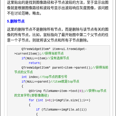
这里贴出的是找到图像路径和子节点波段的方法，至于显示出图
像就是根据图像路径和波段号显示出波段响应灰度图像，该问题
不在讨论范畴，略去。
5.删除节点
这里的删除节点不是删除所有节点，而是删除与该节点有关的图
像的所有节点，比如，鼠标指向了最开始图中第二个父节点的任
意一个子节点，则就将该父节点和所有子节点删除。
    QTreeWidgetItem* item=ui.treeWidget-
>currentItem();
//
获得当前节点
if
(NULL==item)
//
没有选择节点
return
;

    QTreeWidgetItem
* parent=item->parent();
//
获得当前
节点的父节点
int
 index;
//
top节点的索引号
if
(NULL==parent)
//
item就是top节点
    {

        QString fileName
=item->text(
0
);
//
获得top节点
的文本字符(即影像路径)
for
 (
int
 i=
0
;i<imgFile.size();i++
)

        {

if
 (fileName==
imgFile.at(i))

            {
