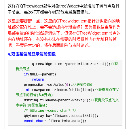
这样在QTreewidget部件对象treeWidget中就增加了树节点及其
子节点。每次打开都会在树形节点最后面添加。
这里需要提醒一点：这里的QTreewidgetItem指针对象指向的地
址都分配在堆上，会不会造成内存泄露呢？因为函数结束后作为
局部变量的指针当然是消失了，但保存QTreeWidgetItem节点的
内存地址还在，有没有办法在需要的时候将其内存地址释放掉
呢，答案是肯定的，将在后面删除节点时论述。
4.双击某波段显示波段图像
        QTreeWidgetItem *parent=item->parent();
//
获
得父节点
if
(NULL==
parent)

return
;

    progessBar
->setValue(
0
);
//
进度条置0
int
 row=parent->indexOfChild(item);
//
获得节点在父
节点中的行号(从0开始)
    QString fileName=parent->text(
0
);
//
获得父节点的文
本字符(即影像路径)
/*
 QString->const char* 
*/
    QByteArray ba
=
fileName.toLocal8Bit();

const
char
* filePath=ba.data();