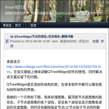
Romi-知行合一
轻轻的风轻轻的梦，轻轻的晨晨昏昏， 淡淡的云淡淡的泪，淡淡的年年岁岁。
博客园
::
首页
::
::
::
管理
Qt QTreeWidget节点的添加+双击响应+删除详解
Posted on
2012-08-08 14:05
romi
阅读(
64335
) 评论(
0
)
收藏
举
报
承接该文
http://www.cnblogs.com/Romi/archive/2012/04/16/2452709.ht
ml
，在该文基础上继续讲解QTreeWidget控件的使用，同时解决
该文最后留下的问题。
QTreeWidget是实现树形结构的类，在很多软件中都可以看到类
似树形结构的界面。
我做的一个示例如下图，用来处理图像，最顶层节点是图像的路
径名，子节点是图像的各个波段，双击各个波段会显示图像各波
段的灰度图像，同时还有删除指定节点(父节点和子节点同时删