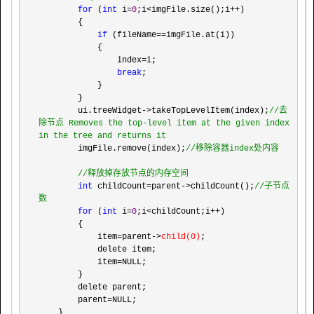
for
 (
int
 i=
0
;i<imgFile.size();i++
)

        {

if
 (fileName==
imgFile.at(i))

            {

                index
=
i;

break
;

            }

        }

        ui.treeWidget
->takeTopLevelItem(index);
//
去
除节点 Removes the top-level item at the given index 
in the tree and returns it
        imgFile.remove(index);
//
移除容器index处内容

//
释放掉存放节点的内存空间
int
 childCount=parent->childCount();
//
子节点
数
for
 (
int
 i=
0
;i<childCount;i++
)

        {

            item
=parent->
child(0)
;

            delete item;

            item
=
NULL;

        }

        delete parent;

        parent
=
NULL;

    }