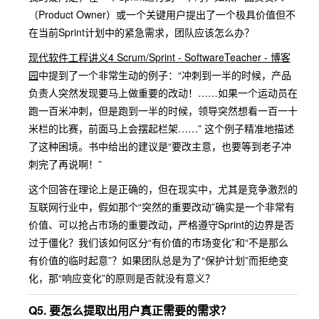
（Product Owner）或一个关键用户提出了一个极具价值但不
在当前Sprint计划中的紧急需求，团队应该怎么办？
现代软件工程讲义4 Scrum/Sprint - SoftwareTeacher - 博客
园
中提到了一个非常生动的例子：“冲刺到一半的时候，产品
负责人突然发现要马上做重要的改动！……如果一个运动员在
跑一百米冲刺，但是跑到一半的时候，领导突然想看一百一十
米栏的比赛，前面马上会摆起栏架……” 这个例子精准地描述
了这种困境。书中给出的建议是“要改主意，也要等到老子冲
刺完了再说啊！”
这个回答在理论上是正确的，但在现实中，尤其是竞争激烈的
互联网行业中，假如那个“突然的重要改动”确实是一个非常有
价值、可以抢占市场的重要改动，严格遵守Sprint的边界是否
过于僵化？我们该如何区分“有价值的市场变化”和“不是那么
有价值的临时起意”？如果团队总是为了“保护计划”而拒绝变
化，那“响应变化”的原则是否就没有意义？
Q5. 要怎么提取出用户真正需要的需求？