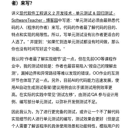
者）来写？
讲义
现代软件工程讲义 2 开发技术 - 单元测试 & 回归测试 -
SoftwareTeacher - 博客园
中写道：“单元测试必须由最熟悉代
码的人（程序的作者）来写。代码的作者最了解代码的目的、
特点和实现的局限性。所以，写单元测试没有比作者更适合的
人选了。” 并提到：“如果忙到连单元测试都没有时间做，那么
你也没有时间写好这个功能。”
我认同“作者最了解实现细节”这一点，但在先前OO等课程作
业中，我的测试经验是：作者也最容易陷入“按自己的理解去
测”，漏掉边界和异常路径等难以发现的错误，OO作业的互测
环节也体现了这一点。另外，目前AI的代码能力迅速发展，使
用AI自动生成测试骨架/建议用例会比手搓测试用例效率更
高。在实际的实践中常见“测试左移”，由测试/QA 参与设计用
例、编写部分单元测试，以弥补开发侧测试不足。
因此我认为，为了进行更完备的测试，或许让一个不了解代码
实现细节的人进行单元测试的编写，测试效果会更好（但是这
个人需要了解该程序的具体使用场景和功能特性，模拟用户的