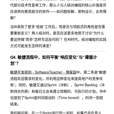
代部分技术性复审工作，那么人与人结对编程的核心价值是否
应该转向更高层次的协作——如问题拆解、架构设计、业务理
解？
当AI承担了更多“低级”工作后，驾驶员与领航员的角色是否需
要重新定义？两人结对时，是否应该更多地用于讨论“为什么
要这样做”而非“怎样写这段代码”？在AI时代，结对编程的实践
方式可能发生怎样的演变？
Q4. 敏捷流程中，如何平衡“响应变化”与“遵循计
划”？
敏捷开发原则 - SoftwareTeacher - 博客园
中，第二条是“敏捷
流程欢迎需求的变化，并利用这种变化来提高用户的竞争优
势”。同时，敏捷又通过Sprint（冲刺）、Sprint Backlog（冲
刺待办列表）和每日立会来建立短期的、可执行的计划。书中
也提到了Sprint是时间驱动的（Time-boxed），时间一到就
结束。
我的疑问是，在一个Sprint进行到一半时，如果产品负责人