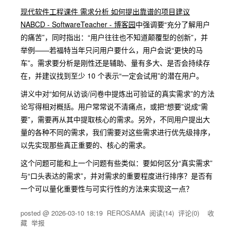
现代软件工程课件 需求分析 如何提出靠谱的项目建议
NABCD - SoftwareTeacher - 博客园
中强调要“充分了解用户
的痛苦”，同时指出：“用户往往也不知道颠覆型的创新”，并
举例——若福特当年只问用户要什么，用户会说“更快的马
车”。需求要分析是刚性还是辅助、量有多大、是否会持续存
在，并建议找到至少 10 个表示“一定会试用”的潜在用户。
讲义中对“如何从访谈/问卷中提炼出可验证的真实需求”的方法
论写得相对概括。用户常常说不清痛点，或把“想要”说成“需
要”，需要再从其中提取核心的需求。另外，不同用户提出大
量的各种不同的需求，我们需要对这些需求进行优先级排序，
以先实现那些真正重要的、核心的需求。
这个问题可能和上一个问题有些类似：要如何区分“真实需求”
与“口头表达的需求”，并对需求的重要程度进行排序？是否有
一个可以量化重要性与可实行性的方法来实现这一点？
posted @
2026-03-10 18:19
REROSAMA
阅读(
14
) 评论(
0
)
收
藏
举报