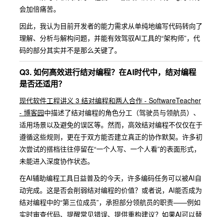
会加倍痛苦。
因此，我认为目前开发者的能力需求从单纯地编写代码转向了
理解、分析与解构问题，并能有效驾驭AI工具的“架构师”，代
码的部分其实并不是那么关键了。
Q3. 如何高效进行结对编程？在AI时代中，结对编程
是否还适用？
现代软件工程讲义 3 结对编程和两人合作 - SoftwareTeacher
- 博客园
中描述了结对编程的角色分工（驾驶员与领航员）、
适用场景以及避免的误区等。然而，高效结对编程不仅仅在于
遵循这些规则，更在于双方能否建立真正的协作默契。许多初
次尝试的搭档往往停留在“一个人写、一个人看”的表面形式，
未能进入深度协作状态。
在AI辅助编程工具日益普及的今天，许多编码任务可以被AI自
动完成。这是否会削弱结对编程的价值？或者说，AI能否成为
结对编程中的“第三位成员”，承担部分领航员的职责——例如
实时审查代码、提醒常见错误、提供重构建议？如果AI可以替