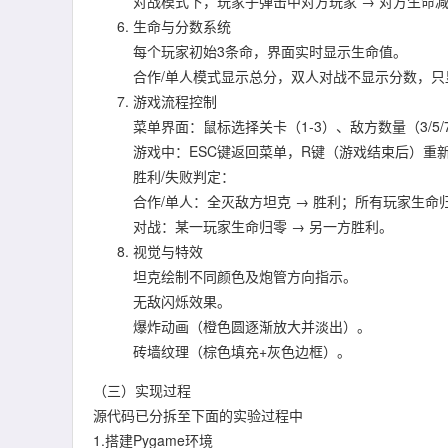
对战模式下，玩家子弹击中对方玩家 → 对方生命
生命与分数系统
每个玩家初始3条命，界面实时显示生命值。
合作/单人模式显示总分，双人对战不显示分数，只
游戏流程控制
菜单界面：鼠标选择关卡（1-3）、敌方数量（3/5/
游戏中：ESC键返回菜单，R键（游戏结束后）重
胜利/失败判定：
合作/单人：全灭敌方坦克 → 胜利；所有玩家生命归
对战：某一玩家生命归零 → 另一方胜利。
视觉与特效
坦克绘制不同颜色及炮管方向指示。
无敌闪烁效果。
爆炸动画（橙色圆逐渐放大并淡出）。
砖墙纹理（棕色填充+灰色边框）。
（三）实现过程
源代码已分拆至下面的实验过程中
1.搭建Pygame环境