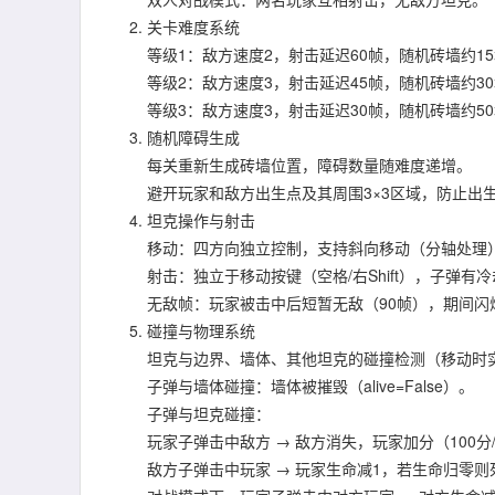
关卡难度系统
等级1：敌方速度2，射击延迟60帧，随机砖墙约1
等级2：敌方速度3，射击延迟45帧，随机砖墙约3
等级3：敌方速度3，射击延迟30帧，随机砖墙约5
随机障碍生成
每关重新生成砖墙位置，障碍数量随难度递增。
避开玩家和敌方出生点及其周围3×3区域，防止出
坦克操作与射击
移动：四方向独立控制，支持斜向移动（分轴处理
射击：独立于移动按键（空格/右Shift），子弹有
无敌帧：玩家被击中后短暂无敌（90帧），期间闪
碰撞与物理系统
坦克与边界、墙体、其他坦克的碰撞检测（移动时
子弹与墙体碰撞：墙体被摧毁（alive=False）。
子弹与坦克碰撞：
玩家子弹击中敌方 → 敌方消失，玩家加分（100
敌方子弹击中玩家 → 玩家生命减1，若生命归零