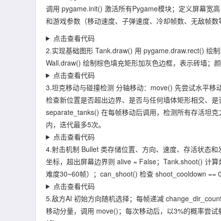
调用 pygame.init() 激活所有Pygame模块；定义屏
和游戏参数（移动速度、子弹速度、冷却帧数、无敌帧数等）
点击查看代码
2.实现基础图形 Tank.draw() 用 pygame.draw.rec
Wall.draw() 绘制棕色填充矩形加灰色边框，表示砖墙
点击查看代码
3.坦克移动与碰撞检测 分轴移动：move() 先尝试
检查新位置是否超出边界、是否与任何墙体矩形相交、是
separate_tanks() 在每帧移动后调用，检测所
内，迭代最多5次。
点击查看代码
4.射击机制 Bullet 类存储位置、方向、速度、存活状态和
坐标，超出屏幕边界则 alive = False；Tank.sh
难度30~60帧）；can_shoot() 检查 shoot_cooldown
点击查看代码
5.敌方AI 初始方向随机选择；每帧递减 change_dir
移动分量，调用 move()；每次移动后，以3%的概率尝试射击