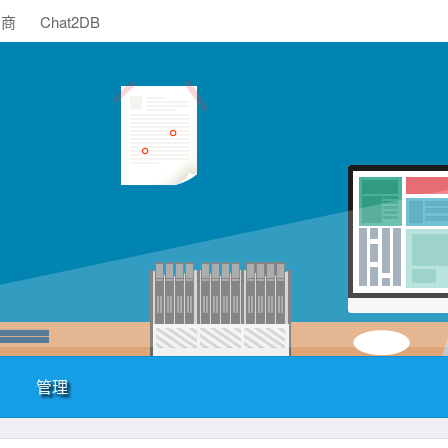
助商
Chat2DB
管理