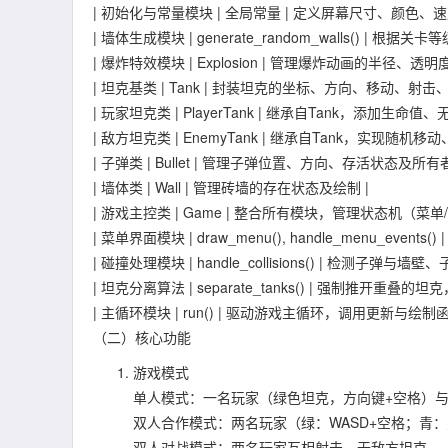
| 初始化与常量模块 | 全局常量 | 定义屏幕尺寸、颜色、
| 墙体生成模块 | generate_random_walls() |
| 爆炸特效模块 | Explosion | 管理爆炸动画的半径、透
| 坦克基类 | Tank | 封装坦克的坐标、方向、移动、射击
| 玩家坦克类 | PlayerTank | 继承自Tank，添加生
| 敌方坦克类 | EnemyTank | 继承自Tank，实现随机
| 子弹类 | Bullet | 管理子弹位置、方向、存活状态及所
| 墙体类 | Wall | 管理砖墙的存在状态及绘制 |
| 游戏主控类 | Game | 整合所有模块，管理状态机（
| 菜单界面模块 | draw_menu(), handle_menu_
| 碰撞处理模块 | handle_collisions() | 
| 坦克分离算法 | separate_tanks() | 强制推开重叠的坦
| 主循环模块 | run() | 驱动游戏主循环，调用更新与绘制
（二）核心功能
游戏模式
单人模式：一名玩家（绿色坦克，方向键+空格）与
双人合作模式：两名玩家（绿：WASD+空格；青：方向
双人对战模式：两名玩家互相射击，无敌方坦克。