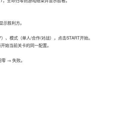
减1，生命归零则游戏结束并显示胜者。
显示胜利方。
7）、模式（单人/合作/对战），点击START开始。
新开始当前关卡的同一配置。
零 → 失败。