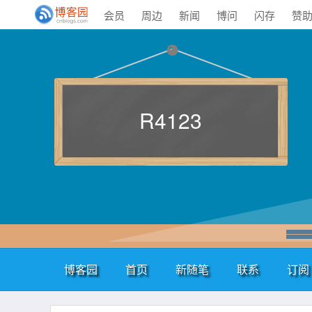
会员
周边
新闻
博问
闪存
赞
R4123
博客园
首页
新随笔
联系
订阅