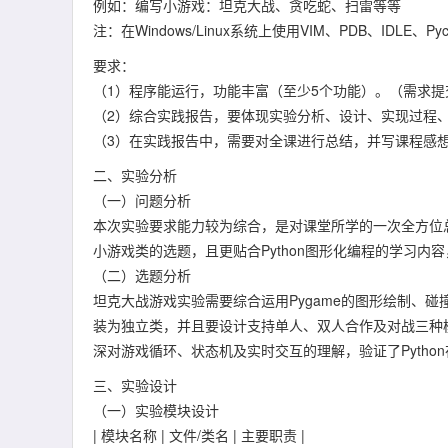
例如：编写小游戏：坦克大战、贪吃蛇、扫雷等等
注：在Windows/Linux系统上使用VIM、PDB、IDLE、
要求：
（1）程序能运行，功能丰富（至少5个功能）。（需求提
（2）综合实践报告，要体现实验分析、设计、实现过程、
（3）在实践报告中，需要对全课进行总结，并写课程感想
二、实验分析
（一）问题分析
本次实验要求能力较为综合，是对课堂所学的一次全方位
小游戏类的选题，且更贴合Python图形化编程的学习
（二）选题分析
坦克大战游戏实验需要综合运用Pygame的图形绘制、
装为独立类，并且要设计支持单人、双人合作及对战三种
深对游戏循环、状态机及实时交互的理解，验证了Pytho
三、实验设计
（一）实验模块设计
| 模块名称 | 文件/类名 | 主要职责 |