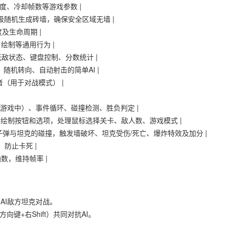
速度、冷却帧数等游戏参数 |
 根据关卡等级随机生成砖墙，确保安全区域无墙 |
明度及生命周期 |
、绘制等通用行为 |
命值、无敌状态、键盘控制、分数统计 |
移动、随机转向、自动射击的简单AI |
有者（用于对战模式） |
菜单/游戏中）、事件循环、碰撞检测、胜负判定 |
events() | 绘制按钮和选项，处理鼠标选择关卡、敌人数、游戏模式 |
检测子弹与墙壁、子弹与坦克的碰撞，触发墙破坏、坦克受伤/死亡、爆炸特效及加分 |
克，防止卡死 |
函数，维持帧率 |
AI敌方坦克对战。
键+右Shift）共同对抗AI。