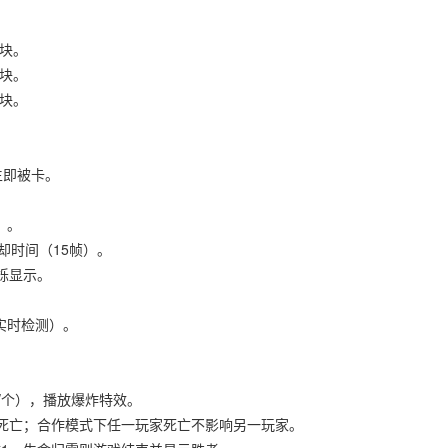
5块。
0块。
0块。
生即被卡。
）。
冷却时间（15帧）。
烁显示。
实时检测）。
分/个），播放爆炸特效。
则死亡；合作模式下任一玩家死亡不影响另一玩家。