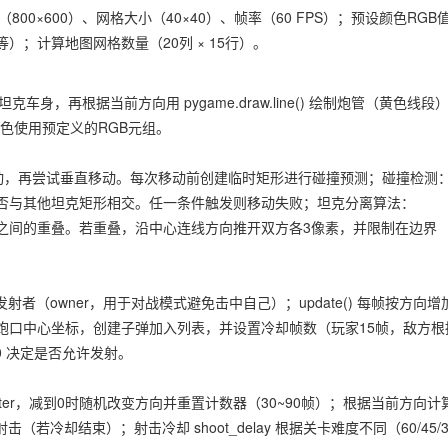
幕宽高（800×600）、网格大小（40×40）、帧率（60 FPS）；预设颜色RGB
；计算地图网格数量（20列 × 15行）。
t() 绘制坦克车身，再根据当前方向用 pygame.draw.line() 绘制炮管（黄色线段
；颜色使用预定义的RGB元组。
水平移动，再尝试垂直移动。每次移动前创建临时矩形进行碰撞预测；碰撞检测
否与其他坦克矩形相交。任一条件触发则移动失败；坦克分离算法：
有存活坦克之间的重叠。若重叠，沿中心连线方向推开双方各3像素，并限制在边界
发射者（owner，用于对战模式避免击中自己）；update() 每帧按方向增
oot() 计算炮口中心坐标，创建子弹加入列表，并设置冷却帧数（玩家15帧，敌方根
 == 0 决定是否允许发射。
_counter，减到0时随机改变方向并重置计数器（30~90帧）；根据当前方向计
（若冷却结束）；射击冷却 shoot_delay 根据关卡难度不同（60/45/3