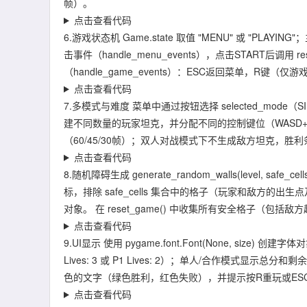
帧）。
点击查看代码
6.游戏状态机 Game.state 取值 "MENU" 或 "PL
击事件（handle_menu_events），点击START后调用
（handle_game_events）：ESC返回菜单，R键
点击查看代码
7.多模式与难度 菜单中通过按钮选择 selected_mode（SINGLE
建不同数量的玩家坦克，并分配不同的控制键位（WASD+空
（60/45/30帧）；双人对战模式下不生成敌方坦克，胜
点击查看代码
8.随机障碍生成 generate_random_walls(level,
标，排除 safe_cells 集合中的格子（玩家和敌方的出
对象。 在 reset_game() 中收集所有安全格子（
点击查看代码
9.UI显示 使用 pygame.font.Font(None, size)
Lives: 3 或 P1 Lives: 2）；单人/合作模式
色的文字（绿色胜利，红色失败），并提示按R重玩或ES
点击查看代码