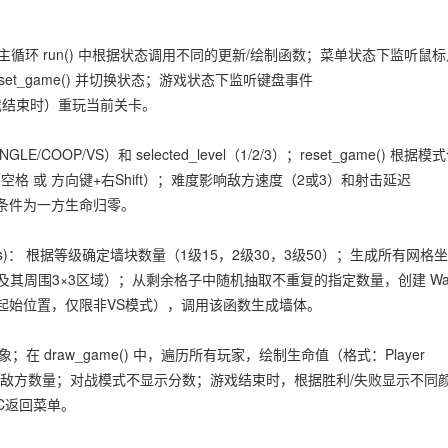
AYING"；主循环 run() 中根据状态调用不同的更新/绘制函数；菜单状态下监听鼠
 reset_game() 并切换状态；游戏状态下监听键盘事件
（仅游戏结束时）重玩当前关卡。
/COOP/VS）和 selected_level（1/2/3）；reset_game() 根据模
格 或 方向键+右Shift）；难度影响敌方速度（2或3）和射击延迟
利条件为一方生命归零。
 safe_cells)： 根据等级确定墙块数量（1级15，2级30，3级50）；生成所有网格坐
生点及其周围3×3区域）；从剩余格子中随机抽取不重复的指定数量，创建 Wal
包括敌方起始位置，仅限非VS模式），调用该函数生成墙体。
 创建字体对象；在 draw_game() 中，遍历所有玩家，绘制生命值（格式：Player
显示总分和剩余敌方数量；对战模式不显示分数；游戏结束时，根据胜利/失败显示不同
C返回菜单。