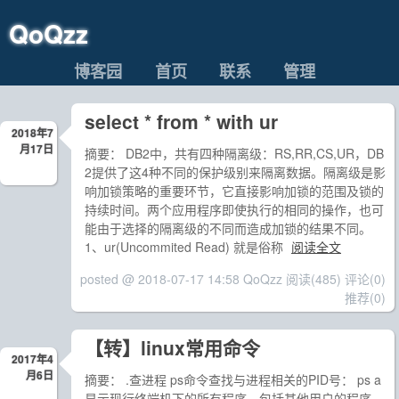
QoQzz
博客园
首页
联系
管理
select * from * with ur
2018年7
月17日
摘要： DB2中，共有四种隔离级：RS,RR,CS,UR，DB
2提供了这4种不同的保护级别来隔离数据。隔离级是影
响加锁策略的重要环节，它直接影响加锁的范围及锁的
持续时间。两个应用程序即使执行的相同的操作，也可
能由于选择的隔离级的不同而造成加锁的结果不同。
1、ur(Uncommited Read) 就是俗称
阅读全文
posted @ 2018-07-17 14:58 QoQzz
阅读(485)
评论(0)
推荐(0)
【转】linux常用命令
2017年4
月6日
摘要： .查进程 ps命令查找与进程相关的PID号： ps a
显示现行终端机下的所有程序，包括其他用户的程序。