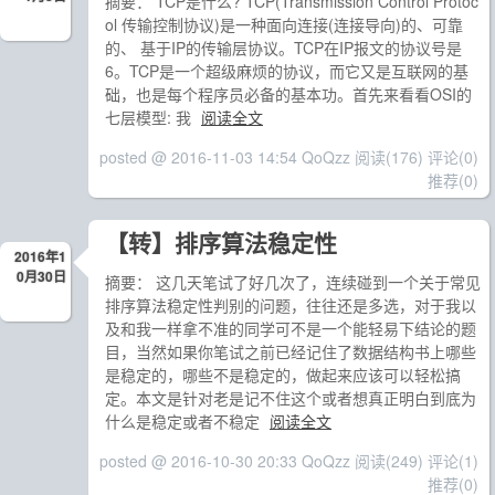
摘要： TCP是什么? TCP(Transmission Control Protoc
ol 传输控制协议)是一种面向连接(连接导向)的、可靠
的、 基于IP的传输层协议。TCP在IP报文的协议号是
6。TCP是一个超级麻烦的协议，而它又是互联网的基
础，也是每个程序员必备的基本功。首先来看看OSI的
七层模型: 我
阅读全文
posted @ 2016-11-03 14:54 QoQzz
阅读(176)
评论(0)
推荐(0)
【转】排序算法稳定性
2016年1
0月30日
摘要： 这几天笔试了好几次了，连续碰到一个关于常见
排序算法稳定性判别的问题，往往还是多选，对于我以
及和我一样拿不准的同学可不是一个能轻易下结论的题
目，当然如果你笔试之前已经记住了数据结构书上哪些
是稳定的，哪些不是稳定的，做起来应该可以轻松搞
定。本文是针对老是记不住这个或者想真正明白到底为
什么是稳定或者不稳定
阅读全文
posted @ 2016-10-30 20:33 QoQzz
阅读(249)
评论(1)
推荐(0)