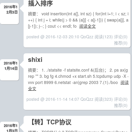
插入排序
2016年1
2月3日
摘要： void insertion(int a[], int sz) { for(int i=1; i < sz; i
++) { int j = i; while(j > 0 && (a[j] < a[j-1])) { swap(a[j], a
[j-1]); j--; } cout << endl; fo
阅读全文
posted @ 2016-12-03 20:10 QoQzz
阅读(123)
评论(0)
推荐(0)
shixi
2016年1
1月14日
摘要： 1. ./statsite -f statsite.conf &(后台)； 2. ps ax|g
rep ** 3. bg fg 4.chmod +x start.sh 5.tcpdump udp -X -
vvv port 8999 6.netstat -an|grep 2003 7.(1)./boo
阅读
全文
posted @ 2016-11-14 14:07 QoQzz
阅读(323)
评论(0)
推荐(0)
【转】TCP协议
2016年1
1月3日