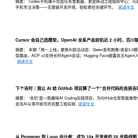
摘要：
Codex手机端不仅是任务查看器，更是移动工程指挥中心：
手机专注决策——无需装开发环境，轻松掌控关键环节。
阅读全文
Cursor 会自己选模型，OpenAI 全系产品宕机近 2 小时，百
摘要：
本期「周一上线」聚焦AI前沿动态：Qwen发布图像/语音3.0模型，Cl
型路由，ACP v2支持长时Agent会话；Hugging Face披露自主A
阅读全文
下个吉时｜我让 AI 给 GitHub 项目算了一个“合并代码的良辰吉
摘要：
“合历”是一款趣味AI Coding实践项目，为GitHub仓库
走完AI从零开始写的完整工程实践
阅读全文
从 Prompter 到 Loop 设计者：成为 10x 开发者的 20 步路线图