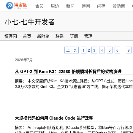
会员
周边
新闻
博问
闪存
赞助商
小七-七牛开发者
博客园
首页
新随笔
联系
订阅
管理
上一页
1
2
3
4
5
6
···
9
2026年7月
从 GPT-2 到 Kimi K3：22580 倍规模增长背后的架构演进
摘要：
本文深度解析Kimi K3技术演进路径：从GPT-2出发，历经Linear Atte
2.8万亿参数的Kimi K3。全文以“状态管理”为主线，揭示架构迭代本
大规模代码如何用 Claude Code 进行迁移
摘要：
Anthropic团队近期利用Claude系列模型，将Bun等百万行级项目从Zi
成Bun百万行迁移，Mike一个周末重构16.5万行Python为TS