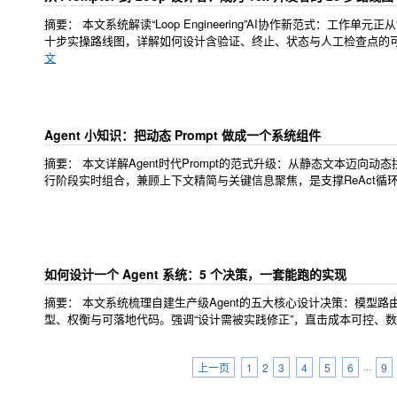
摘要：
本文系统解读“Loop Engineering”AI协作新范式：工作单元
十步实操路线图，详解如何设计含验证、终止、状态与人工检查点的
文
Agent 小知识：把动态 Prompt 做成一个系统组件
摘要：
本文详解Agent时代Prompt的范式升级：从静态文本迈向动
行阶段实时组合，兼顾上下文精简与关键信息聚焦，是支撑ReAct循环
如何设计一个 Agent 系统：5 个决策，一套能跑的实现
摘要： 本文系统梳理自建生产级Agent的五大核心设计决策：模型路由
型、权衡与可落地代码。强调“设计需被实践修正”，直击成本可控、
上一页
1
2
3
4
5
6
···
9