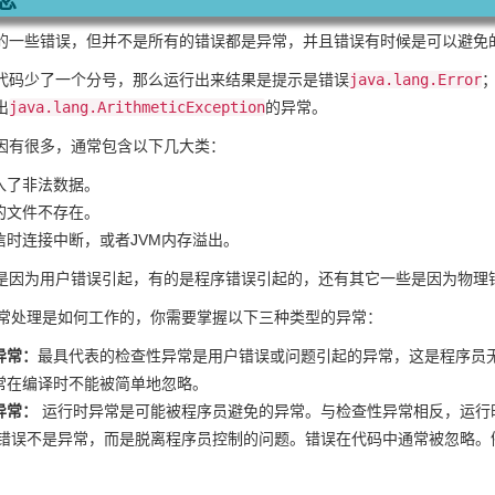
的一些错误，但并不是所有的错误都是异常，并且错误有时候是可以避免
代码少了一个分号，那么运行出来结果是提示是错误
java.lang.Error
出
java.lang.ArithmeticException
的异常。
因有很多，通常包含以下几大类：
入了非法数据。
的文件不存在。
信时连接中断，或者JVM内存溢出。
是因为用户错误引起，有的是程序错误引起的，还有其它一些是因为物理
a异常处理是如何工作的，你需要掌握以下三种类型的异常：
异常：
最具代表的检查性异常是用户错误或问题引起的异常，这是程序员
常在编译时不能被简单地忽略。
异常：
运行时异常是可能被程序员避免的异常。与检查性异常相反，运行
错误不是异常，而是脱离程序员控制的问题。错误在代码中通常被忽略。