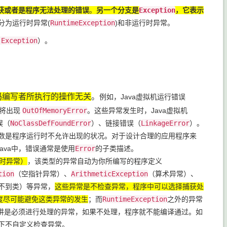
获或者是程序无法处理的错误
。
另一个分支是
Exception
，它表示
分为运行时异常(
RuntimeException
)和非运行时异常。
 Exception
）。
代码编写者所执行的操作无关
。
例如，Java虚拟机运行错误
，将出现
OutOfMemoryError
。这些异常发生时，Java虚拟机
误（
NoClassDefFoundError
）、链接错误（
LinkageError
）。
多数是程序运行时不允许出现的状况。对于设计合理的应用程序来
va中，错误通常是使用
Error
的子类描述。
时异常）
，该类型的异常自动为你所编写的程序定义
tion
（空指针异常）、
ArithmeticException
（算术异常）、
不到类）等异常，
这些异常是不检查异常，程序中可以选择捕获处
度尽可能避免这类异常的发生
；而
RuntimeException
之外的异常
讲是必须进行处理的异常，如果不处理，程序就不能编译通过。如
下不自定义检查异常。