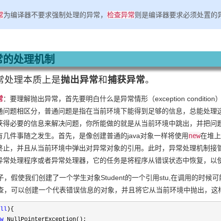
常
为编译器不要求强制处理的异常，
检查异常
则是编译器要求必须处置的
异常的处理机制
异常处理本质上是
抛出异常
和
捕获异常
。
常
：要理解抛出异常，首先要明白什么是异常情形（exception condi
通问题相区分，普通问题是指在当前环境下能得到足够的信息，总能处理
获得必要的信息来解决问题，你所能做的就是从当前环境中跳出，并把问
有几件事随之发生。首先，是像创建普通的java对象一样将使用
new
在堆上
终止，并且从当前环境中弹出对异常对象的引用。此时，异常处理机制接
异常处理程序或者异常处理器，它的任务是将程序从错误状态中恢复，以
子，假使我们创建了一个学生对象Student的一个引用stu,在调用的
查，可以创建一个代表错误信息的对象，并且将它从当前环境中抛出，这
ll
){

w
 NullPointerException();
