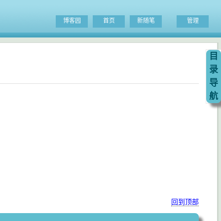
博客园
首页
新随笔
管理
目
录
导
航
回到顶部