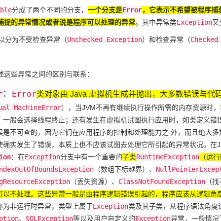
ble
分成了两个不同的分支，
一个分支是
Error
，它表示不希望被程序捕
捕捉的异常情况或者说是程序可以处理的异常
。其中异常类
Exception
又
可以分为不受检查异常（
Unchecked Exception
）和检查异常（
Checked
述这些异常之间的区别与联系：
r
：
Error
类对象由 Java 虚拟机生成并抛出，大多数错误与
ual MachineError
），当JVM不再有继续执行操作所需的内存资源时
M）一般会选择线程终止；还有发生在虚拟机试图执行应用时，如类定义错
误是不可查的，因为它们在应用程序的控制和处理能力之 外，而且绝大
使确实发生了错误，本质上也不应该试图去处理它所引起的异常状况。在Ja
ion
：在
Exception
分支中有一个重要的
子类
RuntimeException
（运行
ndexOutOfBoundsException
（数组下标越界）、
NullPointerExcep
gResourceException
（丢失资源）、
ClassNotFoundException
（找
可以不处理。这些异常一般是由程序逻辑错误引起的，程序应该从逻辑角
称为非运行时异常，类型上属于
Exception
类及其子类，从程序语法角度
ption
、
SQLException
等以及用户自定义的
Exception
异常，一般情况