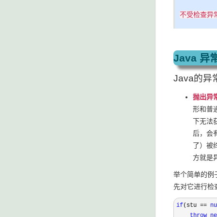
不受检查异
Java 
Java的
抛出异
形和普
下无法
后，会
了）被
方就是
举个简单的例
先对它进行检
if
(stu == 
nu
throw
ne