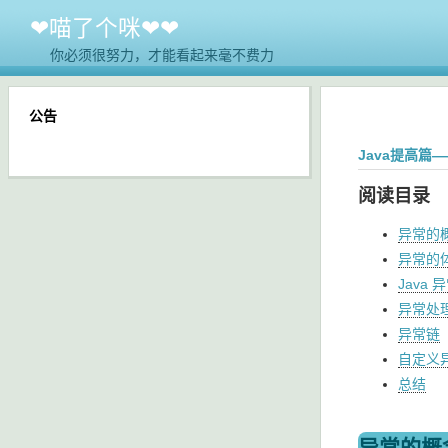
❤喵了个咪❤❤
你必须很努力，才能看起来毫不费力
公告
Java提高篇—
阅读目录
异常的
异常的
Java
异常处
异常链
自定义
总结
异常的概