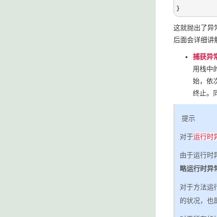
}
这就抛出了异
后面会详细讲
捕获异
用栈中
始，依
终止。
提示
对于
运行时
由于运行时
略运行时异
对于方法运
的状况，也