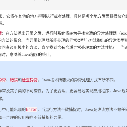
常，它将在其他的地方得到执行或者处理，具体是哪个地方后面将很快介
解。
常
：在方法抛出异常之后，运行时系统将转为寻找合适的异常处理器（except
的方法的集合。当异常处理器所能处理的异常类型与方法抛出的异常类型
次回查调用栈中的方法，直至找到含有合适异常处理器的方法并执行。当
同时，意味着Java程序的终止。
异常
、
错误
和
检查异常
，Java技术所要求的异常处理方式有所不同。
异常及其子类的不可查性，为了更合理、更容易地实现应用程序，Java规
常
。
行中可能出现的
Error
，当运行方法不欲捕捉时，Java允许该方法不做
属于合理的应用程序不该捕捉的异常。