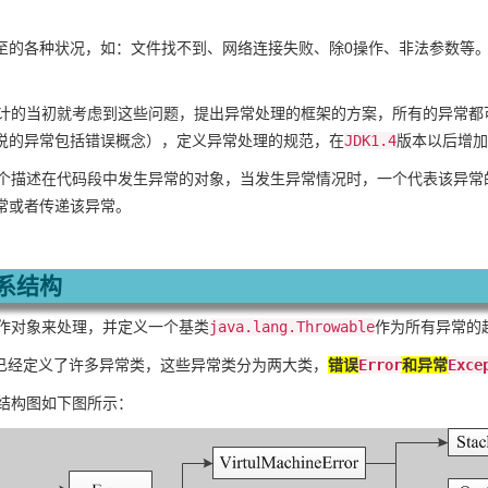
至的各种状况，如：文件找不到、网络连接失败、除0操作、非法参数等
在设计的当初就考虑到这些问题，提出异常处理的框架的方案，所有的异常
说的异常包括错误概念），定义异常处理的规范，在
JDK1.4
版本以后增加
是一个描述在代码段中发生异常的对象，当发生异常情况时，一个代表该异
常或者传递该异常。
系结构
当作对象来处理，并定义一个基类
java.lang.Throwable
作为所有异常的
PI中已经定义了许多异常类，这些异常类分为两大类，
错误
Error
和异常
Exce
次结构图如下图所示：