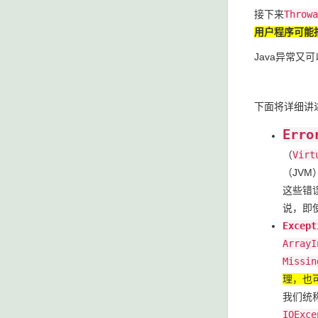
接下来
Throwa
用户程序可能
Java异常又
下面将详细讲
Erro
（
Virt
（JV
这些错
说，即
Except
ArrayI
Missin
理，也
我们统
IOExce