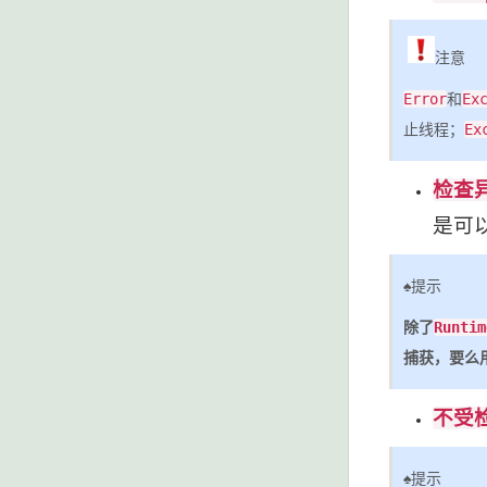
注意
Error
和
Ex
止线程；
Ex
检查
是可
♠提示
除了
Runtim
捕获，要么
不受
♠提示