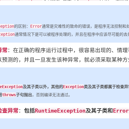
ception
的区别：
Error
通常是灾难性的致命的错误，是程序无法控制和处
ception
通常情况下是可以被程序处理的，并且在程序中应该尽可能的去
异常
：在正确的程序运行过程中，很容易出现的、情理
以预测的，并且一旦发生该种异常，就必须采取某种方
eException
及其子类以外，其他的
Exception
类及其子类都属于检查异
用
throws
子句抛出
，否则编译无法通过。
检查异常
：
包括
RuntimeException
及其子类和
Error