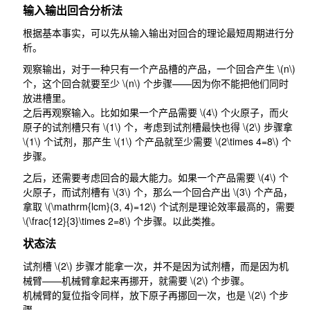
输入输出回合分析法
根据基本事实，可以先从输入输出对回合的理论最短周期进行分
析。
观察输出，对于一种只有一个产品槽的产品，一个回合产生
\(n\)
个，这个回合就要至少
\(n\)
个步骤——因为你不能把他们同时
放进槽里。
之后再观察输入。比如如果一个产品需要
\(4\)
个火原子，而火
原子的试剂槽只有
\(1\)
个，考虑到试剂槽最快也得
\(2\)
步骤拿
\(1\)
个试剂，那产生
\(1\)
个产品就至少需要
\(2\times 4=8\)
个
步骤。
之后，还需要考虑回合的最大能力。如果一个产品需要
\(4\)
个
火原子，而试剂槽有
\(3\)
个，那么一个回合产出
\(3\)
个产品，
拿取
\(\mathrm{lcm}(3, 4)=12\)
个试剂是理论效率最高的，需要
\(\frac{12}{3}\times 2=8\)
个步骤。以此类推。
状态法
试剂槽
\(2\)
步骤才能拿一次，并不是因为试剂槽，而是因为机
械臂——机械臂拿起来再挪开，就需要
\(2\)
个步骤。
机械臂的复位指令同样，放下原子再挪回一次，也是
\(2\)
个步
骤。