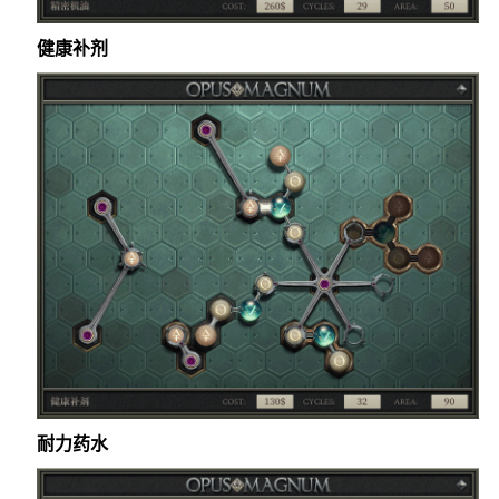
健康补剂
耐力药水