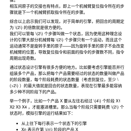
相互间原子的交接也有特点，即上一个机械臂复位指令所在的步
骤就是下一个机械臂抓取指令所在的步骤。
综合以上启示我们可以发现，对于简单的引擎，把回合的周期定
为
\(2\)
的倍数就是很方便的。
我们可以管每
\(2\)
个步骤叫做一个状态，因为使用这种理念设
计的引擎大部分机械臂每
\(2\)
个步骤只有一个运动，而且这个
运动通常不是旋转手里的原子——因为旋转手里的原子不会改变
机械臂的位置，导致复位指令和前面的指令的步骤数不同，指令
周期出现奇数。
通过状态设计引擎有很多方便的地方。比如要考虑引擎能否并行
组装多个产品，那么把每个产品需要经过的状态的数量叫做产品
的阶段数量，每个阶段耗费的状态数量（考虑到复位，至少
\
(>2\)
）的最大值就是回合的状态数量，表现在引擎最多能容纳
多少种不同阶段下的产品。
举一个例子，比如一个产品
X
要从左往右经过
\(4\)
个阶段
X1
X2
X3
X4
，才能塞进槽里。那么当每个阶段只需要耗费
\(2\)
个
状态时，模拟引擎的运行结果如下：
从上往下每行表示一个状态下的引擎
Xn
表示在第
\(n\)
阶段的产品
X