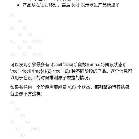
产品从左往右移动，最后
(ok)
表示塞进产品槽里了
X1

   X2

X1   X3

   X2  X4

X1   X3  (ok)

   X2  X4

可以发现引擎最多有
\(\lceil \frac{阶段数}{\max(每阶段状态)}
\rceil=\lceil \frac{4}{2} \rceil=2\)
种不同阶段的产品。这个信息可
以用于在设计的时候推测原子碰撞的情况。
如果有任何一个阶段需要耗费
\(3\)
个状态，那引擎的运行结果
就会像下方这样：
X1

  X2

    X3

X1    X4

  X2    (ok)

    X3
