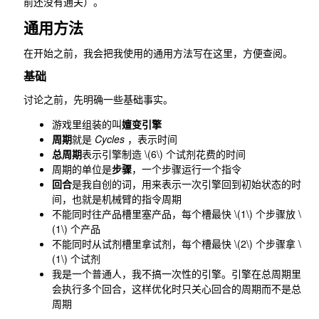
前还没有通关）。
通用方法
在开始之前，我会把我使用的通用方法写在这里，方便查阅。
基础
讨论之前，先明确一些基础事实。
游戏里组装的叫
嬗变引擎
周期
就是
Cycles
，表示时间
总周期
表示引擎制造
\(6\)
个试剂花费的时间
周期的单位是
步骤
，一个步骤运行一个指令
回合
是我自创的词，用来表示一次引擎回到初始状态的时
间，也就是机械臂的指令周期
不能同时往产品槽里塞产品，每个槽最快
\(1\)
个步骤放
\
(1\)
个产品
不能同时从试剂槽里拿试剂，每个槽最快
\(2\)
个步骤拿
\
(1\)
个试剂
我是一个普通人，我不搞一次性的引擎。引擎在总周期里
会执行多个回合，这样优化时只关心回合的周期而不是总
周期