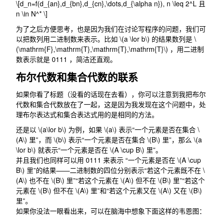
\[d_n=f(d_{an},d_{bn},d_{cn},\dots,d_{\alpha n}), n \leq 2^L 且
n \in N^* \]
为了之后方便思考，也是因为我们在讨论写程序的问题，我们可
以把数列用二进制数来表示。比如
\(a \lor b\)
的结果数列是
\
(\mathrm{F},\mathrm{T},\mathrm{T},\mathrm{T}\)
，用二进制
数表示就是
0111
，简洁还直观。
布尔代数和集合代数的联系
如果你看了标题（没看的话现在去看），你可以注意到我把布尔
代数和集合代数放在了一起，这是因为我发现在这个问题中，处
理布尔表达式和集合表达式用的是相同的方法。
还是以
\(a\lor b\)
为例，如果
\(a\)
表示“一个元素是否在集合
\
(A\)
里”，而
\(b\)
表示“一个元素是否在集合
\(B\)
里”，那么
\(a
\lor b\)
就表示“一个元素是否在
\(A \cup B\)
里”。
并且我们也同样可以用
0111
来表示 “一个元素是否在
\(A \cup
B\)
里”的结果——二进制数的四位分别表示“若这个元素既不在
\
(A\)
也不在
\(B\)
里”“若这个元素在
\(A\)
但不在
\(B\)
里”“若这个
元素在
\(B\)
但不在
\(A\)
里”和“若这个元素又在
\(A\)
又在
\(B\)
里”。
如果你没法一眼看出来，可以在脑海中想象下面这样的韦恩图：