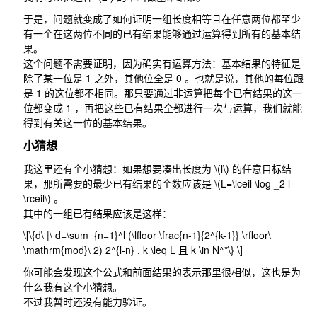
于是，问题就变成了如何证明一组长度相等且在任意两位都至少
有一个在这两位不同的已有结果能够通过运算得到所有的基本结
果。
这个问题不需要证明，因为确实有运算方法：基本结果的特征是
除了某一位是
1
之外，其他位全是
0
。也就是说，其他的每位跟
是
1
的这位都不相同。那只要通过非运算把每个已有结果的这一
位都变成
1
，再把这些已有结果全都进行一次与运算，我们就能
得到有关这一位的基本结果。
小猜想
我这里还有个小猜想：如果想要凑出长度为
\(l\)
的任意目标结
果，那所需要的最少已有结果的个数应该是
\(L=\lceil \log _2 l
\rceil\)
。
其中的一组已有结果应该是这样：
\[\{d\ |\ d=\sum_{n=1}^l (\lfloor \frac{n-1}{2^{k-1}} \rfloor\
\mathrm{mod}\ 2) 2^{l-n} , k \leq L 且 k \in N^*\} \]
你可能会发现这个公式和前面结果的表示那里很相似，这也是为
什么我有这个小猜想。
不过我暂时还没有能力验证。