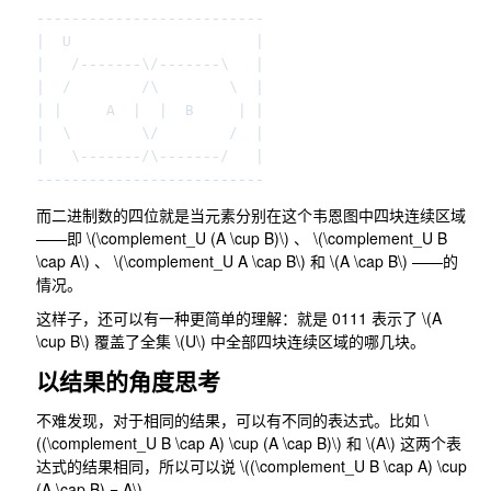
--------------------------

|  U                     |

|   /-------\/-------\   |

|  /        /\        \  |

| |     A  |  |  B     | |

|  \        \/        /  |

|   \-------/\-------/   |

而二进制数的四位就是当元素分别在这个韦恩图中四块连续区域
——即
\(\complement_U (A \cup B)\)
、
\(\complement_U B
\cap A\)
、
\(\complement_U A \cap B\)
和
\(A \cap B\)
——的
情况。
这样子，还可以有一种更简单的理解：就是
0111
表示了
\(A
\cup B\)
覆盖了全集
\(U\)
中全部四块连续区域的哪几块。
以结果的角度思考
不难发现，对于相同的结果，可以有不同的表达式。比如
\
((\complement_U B \cap A) \cup (A \cap B)\)
和
\(A\)
这两个表
达式的结果相同，所以可以说
\((\complement_U B \cap A) \cup
(A \cap B) = A\)
。