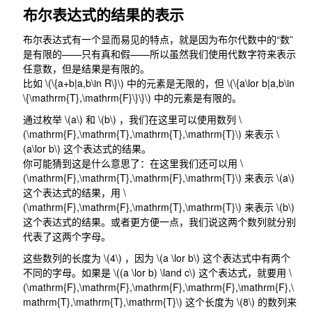
布尔表达式的结果的表示
布尔表达式有一个显而易见的特点，就是因为布尔代数中的“数”
是有限的——只有真和假——所以虽然我们使用代数字符来表示
任意数，但是结果是有限的。
比如
\(\{a+b|a,b\in R\}\)
中的元素是无限的，但
\(\{a\lor b|a,b\in
\{\mathrm{T},\mathrm{F}\}\}\)
中的元素是有限的。
通过枚举
\(a\)
和
\(b\)
，我们在这里可以使用数列
\
(\mathrm{F},\mathrm{T},\mathrm{T},\mathrm{T}\)
来表示
\
(a\lor b\)
这个表达式的结果。
你可能猜到这是什么意思了：在这里我们还可以用
\
(\mathrm{F},\mathrm{T},\mathrm{F},\mathrm{T}\)
来表示
\(a\)
这个表达式的结果，用
\
(\mathrm{F},\mathrm{F},\mathrm{T},\mathrm{T}\)
来表示
\(b\)
这个表达式的结果。或者更方便一点，我们说这两个数列就分别
代表了这两个字母。
这些数列的长度为
\(4\)
，因为
\(a \lor b\)
这个表达式中有两个
不同的字母。如果是
\((a \lor b) \land c\)
这个表达式，就要用
\
(\mathrm{F},\mathrm{F},\mathrm{F},\mathrm{F},\mathrm{F},\
mathrm{T},\mathrm{T},\mathrm{T}\)
这个长度为
\(8\)
的数列来