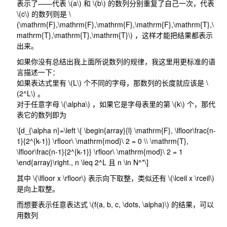
表示了——代表
\(a\)
和
\(b\)
的数列分别重复了自己一次，代表
\(c\)
的数列则是
\
(\mathrm{F},\mathrm{F},\mathrm{F},\mathrm{F},\mathrm{T},\
mathrm{T},\mathrm{T},\mathrm{T}\)
，这样才能把结果都表示
出来。
如果你没有总结出我上面所说数列的规律，我这里用更标准的语
言描述一下：
如果表达式里有
\(L\)
个不同的字母，那数列的长度就应该是
\
(2^L\)
。
对于任意字母
\(\alpha\)
，如果它是字母表里的第
\(k\)
个，那代
表它的数列即为
\[d_{\alpha n}=\left \{ \begin{array}{l} \mathrm{F}, \lfloor\frac{n-
1}{2^{k-1}} \rfloor\ \mathrm{mod}\ 2 = 0 \\ \mathrm{T},
\lfloor\frac{n-1}{2^{k-1}} \rfloor\ \mathrm{mod}\ 2 = 1
\end{array}\right., n \leq 2^L 且 n \in N^*\]
其中
\(\lfloor x \rfloor\)
表示向下取整，类似还有
\(\lceil x \rceil\)
是向上取整。
而想要表示任意表达式
\(f(a, b, c, \dots, \alpha)\)
的结果，可以
用数列