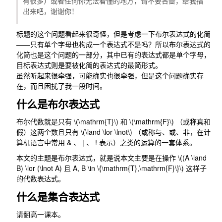
有很多）或者任何你无法看懂的地方，请不要吝啬，给我指
出来吧，谢谢你！
标题的这个问题看起来很奇怪，但是考虑一下布尔表达式的化简
——只有单个字母也构成一个表达式不是吗？所以布尔表达式的
化简也是这个问题的一部分，其中已有的表达式都是单个字母，
目标表达式则是要被化简的表达式的最简形式。
虽然听起来很牵强，可能确实也很牵强，但是这个问题确实存
在，而且困扰了我一段时间。
什么是布尔表达式
布尔代数就是只有
\(\mathrm{T}\)
和
\(\mathrm{F}\)
（或称真和
假）这两个数且只有
\(\land \lor \lnot\)
（或称与、或、非，在计
算机语言中常用
&
、
|
、
!
表示）之类的运算的一套体系。
本文的主题是布尔表达式，就是说本文主要是在操作
\((A \land
B) \lor (\lnot A) 且 A, B \in \{\mathrm{T},\mathrm{F}\}\)
这样子
的代数表达式。
什么是集合表达式
请翻高一课本。