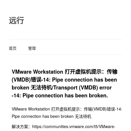
远行
首页
管理
VMware Workstation 打开虚拟机提示：传输
(VMDB)错误-14: Pipe connection has been
broken 无法待机/Transport (VMDB) error
-14: Pipe connection has been broken.
VMware Workstation 打开虚拟机提示：传输(VMDB)错误-14:
Pipe connection has been broken 无法待机
解决方案：https://communities.vmware.com/t5/VMware-