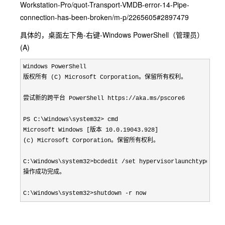
Workstation-Pro/quot-Transport-VMDB-error-14-Pipe-
connection-has-been-broken/m-p/2265605#2897479
具体的，桌面左下角-右键-Windows PowerShell（管理员）
(A)
Windows PowerShell

版权所有 (C) Microsoft Corporation。保留所有权利。

尝试新的跨平台 PowerShell https://aka.ms/pscore6

PS C:\Windows\system32> cmd

Microsoft Windows [版本 10.0.19043.928]

(c) Microsoft Corporation。保留所有权利。

C:\Windows\system32>bcdedit /set hypervisorlaunchtype off

操作成功完成。

C:\Windows\system32>shutdown -r now