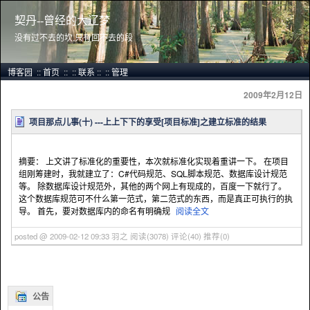
契丹--曾经的大辽梦
没有过不去的坎,只有回不去的段
博客园
::
首页
::
::
联系
::
::
管理
2009年2月12日
项目那点儿事(十) ---上上下下的享受[项目标准]之建立标准的结果
摘要： 上文讲了标准化的重要性，本次就标准化实现着重讲一下。 在项目
组刚筹建时，我就建立了：C#代码规范、SQL脚本规范、数据库设计规范
等。 除数据库设计规范外，其他的两个网上有现成的，百度一下就行了。
这个数据库规范可不什么第一范式，第二范式的东西，而是真正可执行的执
导。 首先，要对数据库内的命名有明确规
阅读全文
posted @ 2009-02-12 09:33 羽之
阅读(3078)
评论(40)
推荐(0)
公告