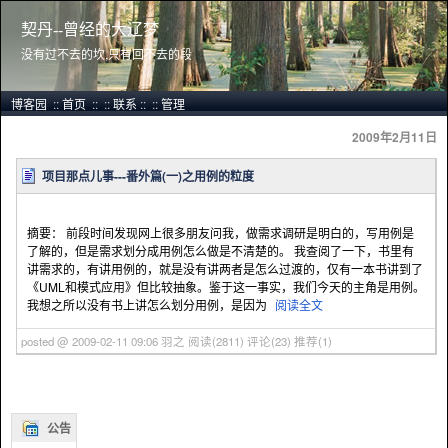
契丹--曾经的大辽梦
没有过不去的坎,只有回不去的段
博客园
::
首页
::
::
联系
::
::
管理
2009年2月11日
项目那点儿事---番外篇(一)之用例的粒度
摘要： 前段时间发现网上很多朋友问我，做需求调研是明白的，写用例是
了解的，但是需求划分成用例怎么做是不清楚的。 我查阅了一下，书里有
讲需求的，有讲用例的，就是没有讲两者是怎么过渡的，仅有一本书讲到了
《UML和模式应用》但比较抽象。鉴于这一事实，我们今天的主角是用例。
我想之所以没有书上讲怎么划分用例，是因为
阅读全文
posted @ 2009-02-11 09:06 羽之
阅读(2811)
评论(23)
推荐(1)
公告