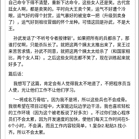
自己命令下得不清楚，重新下达命令，这些女人还是笑。古代宫
廷女人啊，都是卖笑的。平时向大王卖个笑，运气不好遭个冷
眼，运气好的得个封赏，运气暴好的被宠幸一把（升级到卖身
了），运气好到祖坟冒烟的怀个龙种。可惜这回是孙武，不是大
王。
孙武发话了“不听号令者按律斩”。如果把所有的兵都杀了，那
谁打仗啊，只能杀队长了。就把这两个姨太太推出来了，吴王过
来苦苦求情，孙武不同意，就把这两个姨太太给杀了（和国家相
比，两个女人耳）。之后这些女同志都不笑了，现在训练起来就
好多了。
篇后话：
我想写了这篇，肯定会有人觉得我太不地道了，不把程序员当
人使，光让他们工作不让他们学习。
“一将成名万骨枯”。因为我不是将，所以这些兵也不会成骨。
我很希望在项目过程中，大家能边玩边学边干活，我也喜欢轻松
的工作环境（因为这个被老板说了好多次）。不过你们放心程序
员们不会太累，因为开发速度的加快，使他们每天工作时间在5-
6个小时，不会满，而且工作内容较简单，1.复杂2.粘贴3.找小
齐。所以不会太累。