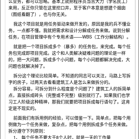
么业务，都可以忽略。基本上就把程序员当苦大力（学名民工）
来用，反正你只管在这里挖口井，至于客户本意是想建个烟囱
（图纸看翻了），也与你无关。
我这个项目就是用任务驱动来做开发的，原因是我的兵不懂业
务，一点都不懂。我就把需求和设计分解成任务来做。说到分解
任务，在项目管理中有个专用术语——WBS（工作分解结构）。
就是把一个项目拆成多个（暴多）的任务包，来完成。每个任
务包完成即项目完成。这个和人类解决疑难问题的理论是一样
的，把一大问题，拆成多个小问题，每个小问题都解决完成，大
问题也就解决掉了。
拆分这个理论比较简单。不知道的同志可以关注，马路上写拆
字的房子，过两天去看看建筑工人是怎么来做拆分的。
拆分容易，可拆分到什么程度是个问题了？建筑工人的拆简单
点，直接拆成砖头（完整或不完整）级别就行了。如果我们也学
习工人阶级这种精神，那我们就要把项目拆成每行语句了。这肯
定是不现实的。
前面我们有拆用例的经验，可以借鉴一下。简单点，把每个用
例做为一个任务来做，复杂点，把每个用例拆成多个任务来做。
拆分遵守下列原则：
1、 每个任务不要大于8个人时，就是一天的工作量