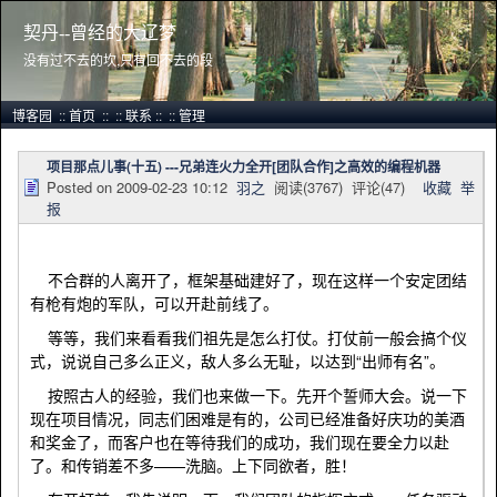
契丹--曾经的大辽梦
没有过不去的坎,只有回不去的段
博客园
::
首页
::
::
联系
::
::
管理
项目那点儿事(十五) ---兄弟连火力全开[团队合作]之高效的编程机器
Posted on
2009-02-23 10:12
羽之
阅读(
3767
) 评论(
47
)
收藏
举
报
不合群的人离开了，框架基础建好了，现在这样一个安定团结
有枪有炮的军队，可以开赴前线了。
等等，我们来看看我们祖先是怎么打仗。打仗前一般会搞个仪
式，说说自己多么正义，敌人多么无耻，以达到“出师有名”。
按照古人的经验，我们也来做一下。先开个誓师大会。说一下
现在项目情况，同志们困难是有的，公司已经准备好庆功的美酒
和奖金了，而客户也在等待我们的成功，我们现在要全力以赴
了。和传销差不多——洗脑。上下同欲者，胜！