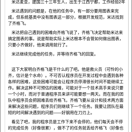
米达麦亚，建国三十三年生人，出生于江西宁都，工作经验2年
米达遇到的问题是，在他的任务中，有一部分要用图表来完
成，但系统基类中没有图表这一部分，根据开发规范，米达找到
了齐格飞。
米达把自己遇到的困难向齐格飞说了，齐格飞决定帮助米达来
搞定图表的事。说是帮助实际上米达根本不会管如何做出图表，
只要小齐做好，他来调用就行了。
米达继续完成他的任务，并等待齐格飞的回复。
这下大家明白齐格飞是干什么的了吧。他是救火员（可怜的小
齐，估计是个水命）。不可否认程序员在开发过程中会遇到各种
各样的困难，这些困难可能会让程序员停滞很长时间不能继续工
作。解决这种不可预估的困难，可能对于一个技术高手来说只要
一个小时，而对于普通程序员来讲可能要想一两天。而在我的团
队中程序员会把困难丢给齐格飞，齐格飞要从设计和技术两方面
来解决这些问题，程序员们则继续下一个任务。我要让团队在最
短的时间解决遇到的问题——好钢用在刀刃上。
看见了吧，我的程序员是工作下来不会停的，他们每天会不停
的完成任务（好像很累），做不了的任务就丢给齐格飞（好像也