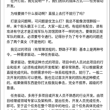
在开打前，我先说明一下，我们团队的指挥方式——任务驱动
开发。
为啥要搞个什么驱动啊？直接上去打不就行了吗？
打是没问题啊，可问题是仗怎么打？我总不能像流氓群殴一
样，来个街头霸王十三式，大家一起上吧。有组织有配合，退有
攻进有守这才是正规军队与流氓团体不一样的地方。要做到正规
军队的做法，必须要号令通行。记得孙子为了号令不通的问题还
杀了两个美女（不是他的）呢。
我见过的项目（有管理流程的，野路子不算）基本上是两种号
令，一种需求驱动，一种任务驱动。
需求驱动，使用这种方式的项目，项目中的人员对此项目的行
业和技术（必须有成熟的开发框架）都非常熟悉，可以根据需求
直接完成代码。你把需求中的一块丢给程序员，就行了。一般二
次开发的团队可以使用。我也见过首次开发的团队用这种模式
的，结果做得东西是你打太极我玩拳击，完全不搭界，超级的不
靠谱。
任务驱动，多用于多项目或开发人员不熟悉的行业开发。由项
目经理或领域专家以及架构师，提出任务，开发人员完成任务，
即可。至于这个任务在整个项目中的地位，这个任务具体完成什