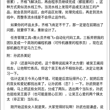
很累），齐格飞解决后，再由程序员继续完成（都挺累的）。这
种方式类似流水线工作。当流水线上发现坏品或无法加工的产
品，就会丢到坏品区，由坏品区处理，处理完成后，再走到流水
线中，而整条流水线是不会停止运作的。
如果你的坏品太多，齐格飞肯定不干了，那一定是在前期出了
问题，就要停下来，重新设计了。
任务管理工具+救火员齐格飞+自动化代码工具，三板斧把我的
团队变成一个高效的编程机器（可怜机器里的程序员），现在这
部机器在开足马力工作。
附：孙武杀美妃
孙子（还是叫孙武吧，这个尊称说起来不太方便）被吴王阖闾
找去，让他帮忙练兵。但这个吴王有点不相信孙武，决定让他演
习一下。
估计这吴王今天心情不错，可能是后宫玩得开心了，就把后宫
的宫女和爱妃都找出来了，让孙武练（恋？）一下。孙武倒是不
含糊，马上把这些女同志，分成了两队，选出两个当队长，孙武
也挺给吴王面子（也可能是居心叵测），让吴王心爱的两个姨太
太（非正室）当队长。
刚开始这些女人就是笑，大家觉得好玩啊！孙武也挺谦虚，说