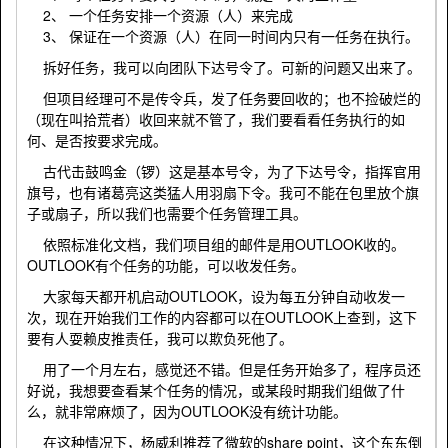
2、 一个任务安排一个资源（人）来完成
3、 保证在一个资源（人）在同一时间内只有一任务在执行。
拆好任务，我可以向团队下达号令了。可新的问题又出来了。
但项目经理可不是传令兵，发了任务要回收的；也不捡破烂的
（现在叫拾荒者）收回来就不管了，我们要看看任务执行的如
何、是否按要求完成。
古代击鼓鸣金（锣）这是基本号令，为了下达号令，指挥官用
旗号，也有诸葛亮这类猛人用羽扇下令。我可不能在包里放个旗
子或扇子，所以我们也需要个任务管理工具。
依照标准化文档，我们项目组的邮件是用OUTLOOK收的。
OUTLOOK有个任务的功能，可以收发任务。
大家每天都开机启动OUTLOOK，设为每五分钟自动收发一
次，现在开始我们工作的内容都可以在OUTLOOK上查到，这下
要有人耍赖皮推责任，我可以欺负死他了。
用了一个月左右，感觉还不错。但是任务开始多了，程序员还
好说，我想要查看某个任务的情况，或某段时期我们组做了什
么，就非常麻烦了，因为OUTLOOK没有统计功能。
在这种情况下，杨威利推荐了微软的share point，这个东东倒