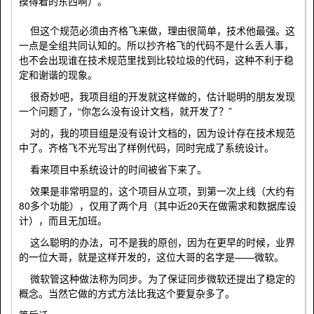
摸得着的东西啊）。
但这个规范必须由齐格飞来做，理由很简单，技术他最强。这
一点是全组共同认知的。所以抄齐格飞的代码不是什么丢人事，
也不会出现谁在技术规范里找到比较垃圾的代码，这种不利于稳
定和谢谐的现象。
很奇妙吧，我项目组的开发就这样做的，估计聪明的朋友发现
一个问题了，“你怎么没有设计文档，就开发了？”
对的，我的项目组是没有设计文档的，因为设计存在技术规范
中了。齐格飞不光写出了样例代码，同时完成了系统设计。
看来项目中系统设计的时间被省下来了。
效果是非常明显的，这个项目从立项，到第一次上线（大约有
80多个功能），仅用了两个月（其中近20天在做需求和数据库设
计），而且无加班。
这么聪明的办法，可不是我的原创，因为在更早的时候，业界
的一位大哥，就是这样开发的，这位大哥的名字是——微软。
微软管这种做法称为同步。为了保证同步微软还提出了稳定的
概念。当然它做的方式方法比我这个要复杂多了。