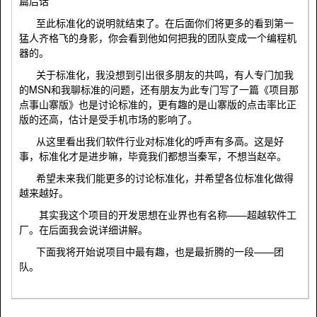
篇后话
至此标准化的说明就结束了。在后面你们将更多的看到第一
猛人齐格飞的身影，你会看到他如何把我的团队变成一个编程机
器的。
关于标准化，我没想到引出很多朋友的共鸣，有人专门加我
的MSN和我聊标准的问题，还有朋友为此专门写了一篇《项目那
点事山寨版》也是讨论标准的，更有趣的是山寨版的点击率比正
版的还高，估计是受手机市场的影响了。
从这里看出我们软件行业对标准化的呼声有多高。这是好
事，标准化才是进步嘛，毕竟我们都想当秦军，不想当赵卒。
希望未来我们能更多的讨论标准化，并希望各位标准化做得
越来越好。
其实我这个项目的开发思想在业界也有名称——超越软件工
厂。在后面我会说详细讲解。
下面我将开始说项目中最有趣，也是最折腾的一段——团
队。