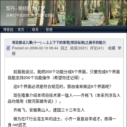
契丹--曾经的大辽梦
没有过不去的坎,只有回不去的段
博客园
::
首页
::
::
联系
::
::
管理
项目那点儿事(十一) ---上上下下的享受[项目标准]之高手的能力
Posted on
2009-02-13 09:44
羽之
阅读(
3321
) 评论(
41
)
收藏
举
报
前面我说过，我把200个功能分成6个界面，只要完成6个界面
就能支持200个功能操作（希望你还记得）。
这6个界面必须是符合规范的，那由谁来做这6个界面呢？
现在隆重介绍本项目技术第一猛人——齐格飞（本系列涉及人
品均借用《银河英雄传说》）。
齐格飞，安徽黄山人，建国三十三年生人
做为在IT行业混五年的战士，小齐一直是自学成才。练得一
身.net武艺