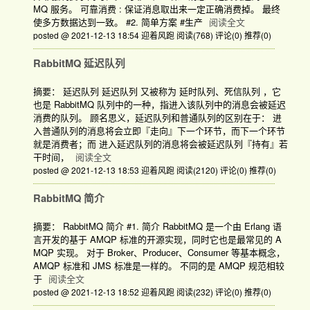
MQ 服务。 可靠消费 : 保证消息取出来一定正确消费掉。 最终
使多方数据达到一致。 #2. 简单方案 #生产
阅读全文
posted @ 2021-12-13 18:54 迎着风跑
阅读(768)
评论(0)
推荐(0)
RabbitMQ 延迟队列
摘要： 延迟队列 延迟队列 又被称为 延时队列、死信队列 ，它
也是 RabbitMQ 队列中的一种，指进入该队列中的消息会被延迟
消费的队列。 顾名思义，延迟队列和普通队列的区别在于： 进
入普通队列的消息将会立即『走向』下一个环节，而下一个环节
就是消费者；而 进入延迟队列的消息将会被延迟队列『持有』若
干时间，
阅读全文
posted @ 2021-12-13 18:53 迎着风跑
阅读(2120)
评论(0)
推荐(0)
RabbitMQ 简介
摘要： RabbitMQ 简介 #1. 简介 RabbitMQ 是一个由 Erlang 语
言开发的基于 AMQP 标准的开源实现，同时它也是最常见的 A
MQP 实现。 对于 Broker、Producer、Consumer 等基本概念，
AMQP 标准和 JMS 标准是一样的。 不同的是 AMQP 规范相较
于
阅读全文
posted @ 2021-12-13 18:52 迎着风跑
阅读(232)
评论(0)
推荐(0)