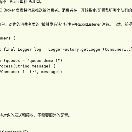
Push 型和 Pull 型。
bbitMQ Broker 负责将消息推送给消费者。消费者在一开始指定/配置监听
，对你的消费者类的 “被触发方法” 标注 @RabbitListener 注解。当然，前
umer1 
{

c 
final 
Logger log 
= 
LoggerFactory
.
getLogger
(
Consumer1
.
c
er
(queues 
= 
"queue-demo-1"
)

rocess
(
String message
) 
{

"Consumer 1: {}"
, message
)
;

经完美支持对象的发送和接收，不需要额外的配置。
ializable 接口。