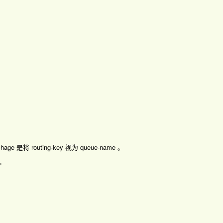
e 是将 routing-key 视为 queue-name 。
。