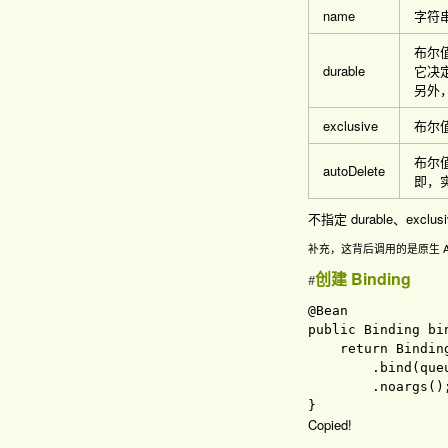
name
字符串
布尔值
durable
它决定
另外
exclusive
布尔
布尔值
autoDelete
即，实
不指定 durable、exclus
补充，这背后调用的是原生 A
创建 Binding
#
public 
Binding 
bi
return 
Binding
.
bind
(que
.
noargs
(
)
Copied!