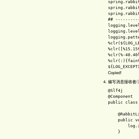
spring.rabbi
spring.rabbi
spring.rabbi
logging.leve
logging.leve
logging.patt
%clr(${LOG_L
%clr([%15.15t
%clr(%-40.40
%clr(:){faint
Copied!
编写消息接收者/消费者
public 
class
@RabbitL
public 
v
        log
.
}
