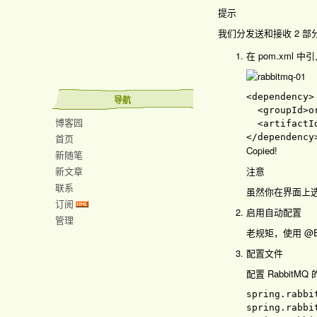
提示
我们分发送和接收 2 部分来学
在 pom.xml 中引入 s
<dependency
>

导航
<groupId
>o
博客园
<artifactI
首页
</dependency
Copied!
新随笔
新文章
注意
联系
虽然你在界面上选择
订阅
启用自动配置
管理
老规矩，使用 @En
配置文件
配置 Rabbit
spring.rabbi
spring.rabbi