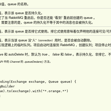
值，queue 的名称。
，表示该 queue 是否持久化。
了当 RabbitMQ 重启后，你是否还能 “看到” 重启前创建的 queue 。
，需要注意的是，queue 的持久化不等于其中的消息也会被持久化。
值，表示该 queue 是否排它式使用。排它式使用意味着仅声明他的连接可见/
，表示当该 queue 没“人”
用时，是否会被自动删除。
（connection）
现逻辑上的临时队列。项目启动时连接到 RabbitMQ ，创建队列；项目停止时断
ive 和 autoDelete 时，默认为
true
、
false
和
false
。表示持久化、非排它、不
PI 中的
Channel
的
.queueDeclare()
方法。
nding
(
Exchange exchange
, 
Queue queue
) 
{

Builder

ue
)
.
to
(exchange
)
.
with
(
"*.orange.*"
)
