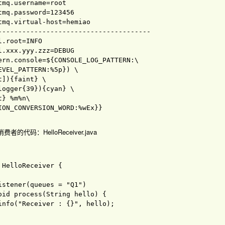
tmq.username
=
tmq.password
=
tmq.virtual-host
=
l.root
=
l.xxx.yyy.zzz
=
ern.console
=
${CONSOLE_LOG_PATTERN:\

EVEL_PATTERN:%5p}) \

]){faint} \

logger{39}){cyan} \

} %m%n\

的代码：HelloReceiver.java
 
HelloReceiver 
{

istener
(queues 
= 
"Q1"
)

oid 
process
(
String hello
) 
{

info
(
"Receiver : {}"
, hello
)
;
