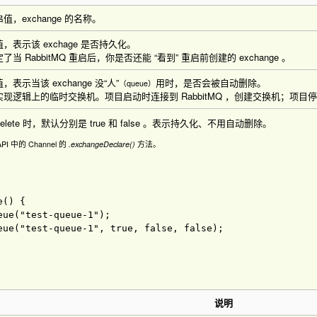
值，exchange 的名称。
，表示该 exchage 是否持久化。
了当 RabbitMQ 重启后，你是否还能 “看到” 重启前创建的 exchange 。
，表示当该 exchange 没“人”
用时，是否会被自动删除。
（queue）
现逻辑上的临时交换机。项目启动时连接到 RabbitMQ ，创建交换机；项目停止
toDelete 时，默认分别是
true
和
false
。表示持久化、不用自动删除。
PI 中的
Channel
的
.exchangeDeclare()
方法。
e
(
) 
ue("test-queue-1"); 

eue
(
"test-queue-1"
, 
true
, 
false
, 
false
)
说明