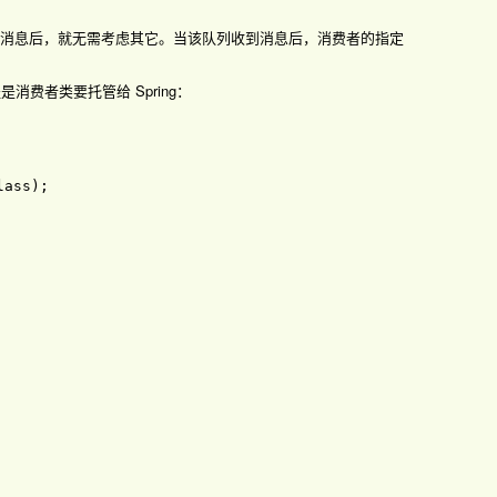
哪个队列的消息后，就无需考虑其它。当该队列收到消息后，消费者的指定
提是消费者类要托管给 Spring：
lass
)
;
