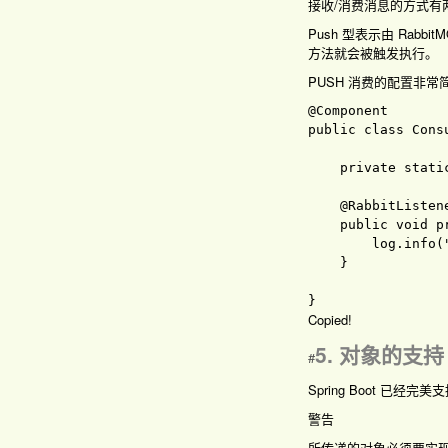
接收/消费消息的方式有两种：
Push 型表示由 Ra
方法就会被触发执行。
PUSH 消费的配置非常简单
public 
class 
Cons
private 
stati
@RabbitListen
public 
void 
p
        log
.
info
(
}

Copied!
5. 对象的支持
#
Spring Boot 已
警告
所传递的对象必须要实现 Ser